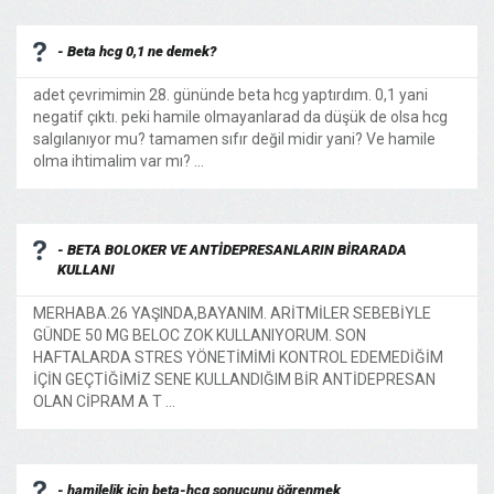
- Beta hcg 0,1 ne demek?
adet çevrimimin 28. gününde beta hcg yaptırdım. 0,1 yani
negatif çıktı. peki hamile olmayanlarad da düşük de olsa hcg
salgılanıyor mu? tamamen sıfır değil midir yani? Ve hamile
olma ihtimalim var mı? ...
- BETA BOLOKER VE ANTİDEPRESANLARIN BİRARADA
KULLANI
MERHABA.26 YAŞINDA,BAYANIM. ARİTMİLER SEBEBİYLE
GÜNDE 50 MG BELOC ZOK KULLANIYORUM. SON
HAFTALARDA STRES YÖNETİMİMİ KONTROL EDEMEDİĞİM
İÇİN GEÇTİĞİMİZ SENE KULLANDIĞIM BİR ANTİDEPRESAN
OLAN CİPRAM A T ...
- hamilelik için beta-hcg sonucunu öğrenmek