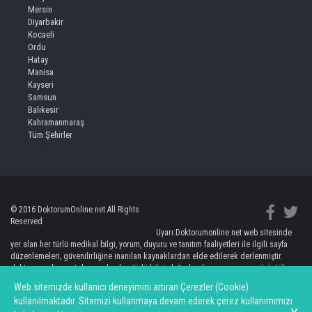
Mersin
Diyarbakir
Kocaeli
Ordu
Hatay
Manisa
Kayseri
Samsun
Balıkesir
Kahramanmaraş
Tüm Şehirler
iv>
© 2016 DoktorumOnline.net All Rights
Reserved
Uyarı:Doktorumonline.net web sitesinde
yer alan her türlü medikal bilgi, yorum, duyuru ve tanıtım faaliyetleri ile ilgili sayfa
düzenlemeleri, güvenilirliğine inanılan kaynaklardan elde edilerek derlenmiştir.
doktorumonline.net de yer alan her türlü bilgi, değerlendirme, yorum ve görüntüler
kişileri bilgilendirmeye yönelik olup, hiç bir şekilde kişinin doktorundan bağımsız
Web sitemizde kullanıcı deneyimini artıran Çerezler (Cookie)
teşhis ve tedaviye yönlendirilmesi anlamına gelmemektedir. Burada yer alan bilgi ve
kullanılmaktadır. Sitemizi kullanmaya devam ederek çerez kullanımımızı
değerlendirmelerin uygulanması sonucunda ortaya çıkacak doğrudan ve/veya