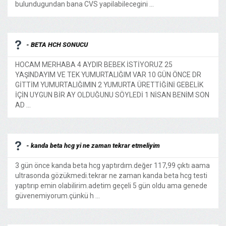
bulundugundan bana CVS yapilabilecegini ...
- BETA HCH SONUCU
HOCAM MERHABA 4 AYDIR BEBEK İSTİYORUZ 25
YAŞINDAYIM VE TEK YUMURTALIĞIM VAR 10 GÜN ÖNCE DR
GİTTİM YUMURTALIĞIMIN 2 YUMURTA ÜRETTİĞİNİ GEBELİK
İÇİN UYGUN BİR AY OLDUĞUNU SÖYLEDİ 1 NİSAN BENİM SON
AD ...
- kanda beta hcg yi ne zaman tekrar etmeliyim
3 gün önce kanda beta hcg yaptırdım.değer 117,99 çıktı aama
ultrasonda gözükmedi.tekrar ne zaman kanda beta hcg testi
yaptırıp emin olabilirim.adetim geçeli 5 gün oldu ama genede
güvenemiyorum.çünkü h ...