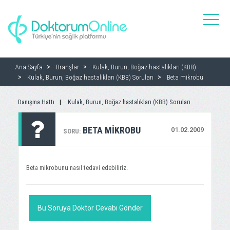
toggle
naviga
Ana Sayfa
Branşlar
Kulak, Burun, Boğaz hastalıkları (KBB)
Kulak, Burun, Boğaz hastalıkları (KBB) Soruları
Beta mikrobu
Danışma Hattı
Kulak, Burun, Boğaz hastalıkları (KBB) Soruları
BETA MIKROBU
01.02.2009
SORU:
Beta mikrobunu nasıl tedavi edebiliriz.
Bu Soruya Doktor Cevabı Gönder