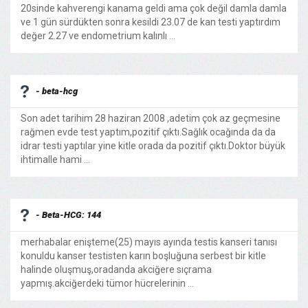
20sinde kahverengi kanama geldi ama çok değil damla damla
ve 1 gün sürdükten sonra kesildi 23.07 de kan testi yaptırdım
değer 2.27 ve endometrium kalınlı ...
- beta-hcg
Son adet tarihim 28 haziran 2008 ,adetim çok az geçmesine
rağmen evde test yaptım,pozitif çıktı.Sağlık ocağında da da
idrar testi yaptılar yine kitle orada da pozitif çıktı.Doktor büyük
ihtimalle hami ...
- Beta-HCG: 144
merhabalar enişteme(25) mayıs ayında testis kanseri tanısı
konuldu kanser testisten karın boşluğuna serbest bir kitle
halinde oluşmuş,oradanda akciğere sıçrama
yapmış.akciğerdeki tümor hücrelerinin ...