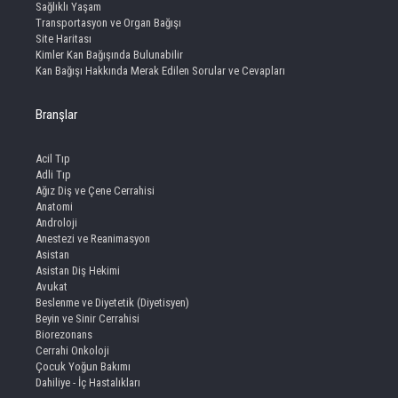
Sağlıklı Yaşam
Transportasyon ve Organ Bağışı
Site Haritası
Kimler Kan Bağışında Bulunabilir
Kan Bağışı Hakkında Merak Edilen Sorular ve Cevapları
Branşlar
Acil Tıp
Adli Tıp
Ağız Diş ve Çene Cerrahisi
Anatomi
Androloji
Anestezi ve Reanimasyon
Asistan
Asistan Diş Hekimi
Avukat
Beslenme ve Diyetetik (Diyetisyen)
Beyin ve Sinir Cerrahisi
Biorezonans
Cerrahi Onkoloji
Çocuk Yoğun Bakımı
Dahiliye - İç Hastalıkları