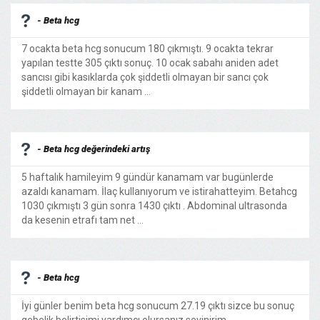
- Beta hcg
7 ocakta beta hcg sonucum 180 çıkmıştı. 9 ocakta tekrar
yapılan testte 305 çıktı sonuç. 10 ocak sabahı aniden adet
sancısı gibi kasıklarda çok şiddetli olmayan bir sancı çok
şiddetli olmayan bir kanam ...
- Beta hcg değerindeki artış
5 haftalık hamileyim 9 gündür kanamam var bugünlerde
azaldı kanamam. İlaç kullanıyorum ve istirahatteyim. Betahcg
1030 çıkmıştı 3 gün sonra 1430 çıktı . Abdominal ultrasonda
da kesenin etrafı tam net ...
- Beta hcg
İyi günler benim beta hcg sonucum 27.19 çıktı sizce bu sonuç