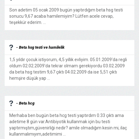
Son adetim 05 ocak 2009 bugün yaptırdığım beta hsg testi
sonucu 9,67 acaba hamilemiyim? Lütfen acele cevap,
teşekkür ederim. ...
- Beta hsg testi ve hamilelik
1,5 yıldır çocuk istiyorum, 4,5 yıllık evliyim. 05.01.2009'da regli
oldum 02.02.2009'da tekrar olmam gerekiyordu 03.02.2009
da beta hsg testim 9,67 çıktı 04.02.2009 da ise 5,51 çıktı
hemşire düşük yap ...
- Beta hcg
Merhaba ben bugün beta hcg testi yaptırdım 0.33 çıktı ama
adetime 8 gün var.Antibiyotik kullanmak için bu testi
yaptırmıştım,güvenirliği nedir? amile olmadığım kesin mi, ilaç
kullanmalımıyım,adetimimi ...