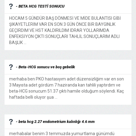
- BETA HCG TESTİ SONUCU
HOCAM 5 GÜNDÜR BAŞ DÖNMESİ VE MİDE BULANTISI GİBİ
ŞİKAYETLERİM VAR EN SON 3 GÜN ÖNCE BİR BAYGINLIK
GEÇİRDİM VE HST KALDIRILDIM İDRAR YOLLARIMDA
ENFEKSİYON ÇIKTI SONUÇLARI TAHLİL SONUÇLARIM ADLI
BAŞLIK ...
- Beta-HCG sonucu ve boş gebelik
merhaba ben PKO hastasıyım adet düzensizliğim var en son
3 Mayısta adet gördüm 7 haziranda kan tahlili yaptırdım ve
beta-HCG sonucum 51.37 çıktı hamile olduğum söylendi. Kaç
haftada belli oluyor şua ...
- beta hcg 2.27 endometrium kalınlığı 4.6 mm
merhabalar benim 3 temmuzda yumurtlama günümdü