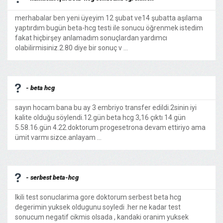
merhabalar ben yeni üyeyim 12 şubat ve14 şubatta aşılama
yaptırdım bugün beta-hcg testi ile sonucu öğrenmek istedim
fakat hiçbirşey anlamadım sonuçlardan yardımcı
olabilirmisiniz.2.80 diye bir sonuç v ...
- beta hcg
sayın hocam bana bu ay 3 embriyo transfer edildi.2sinin iyi
kalite olduğu söylendi.12.gün beta hcg 3,16 çıktı 14.gün
5.58.16.gün 4.22.doktorum progesetrona devam ettiriyo ama
ümit varmı sizce.anlayam ...
- serbest beta-hcg
Ikili test sonuclarima gore doktorum serbest beta hcg
degerimin yuksek oldugunu soyledi .her ne kadar test
sonucum negatif cikmis olsada , kandaki oranim yuksek