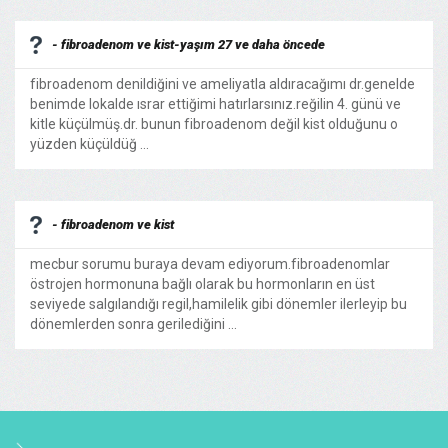
- fibroadenom ve kist-yaşım 27 ve daha öncede
fibroadenom denildiğini ve ameliyatla aldıracağımı dr.genelde
benimde lokalde ısrar ettiğimi hatırlarsınız.reğilin 4. günü ve
kitle küçülmüş.dr. bunun fibroadenom değil kist olduğunu o
yüzden küçüldüğ ...
- fibroadenom ve kist
mecbur sorumu buraya devam ediyorum.fibroadenomlar
östrojen hormonuna bağlı olarak bu hormonların en üst
seviyede salgılandığı regil,hamilelik gibi dönemler ilerleyip bu
dönemlerden sonra gerilediğini ...