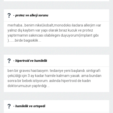
- protez ve allerji sorunu
merhaba...benim nikel,kobalt,monodoks ılaclara allerjim var
yalnız diş kaybım var yapı olarak bıraz kucuk ve protez
yaptırmamın sakıncası olabılegını duyuyorum(implant gıbı
)........birde bagısıklık ...
- hipertroid ve hamilelik
ben bir graves hastasıyım. tedaviye yeni başlandı. sintigrafi
çeki,ldiği için 3 ay kadar hamile kalmam yasak. ama bundan
sonra bir bebek istiyorum. aslında hipertroid de kadın
doktorumuzun yaptırdığı ...
- hamilelik ve ortopedi