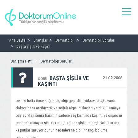
toggle
naviga
Ana Sayfa
Branşlar
Dermatoloji
Dermatoloji Soruları
başta şişlik ve kaşıntı
Danışma Hattı
Dermatoloji Soruları
BAŞTA ŞIŞLIK VE
21.02.2008
SORU:
KAŞINTI
ben iki hafta önce soğuk algınlığı geçirdim. yüksek ateşte vardı.
doktor bana antibiyotik ve soğuk algınlığı ilaçları verdi kullanmaya
başladıktan sonra başımın sadece sağ kısmında kaşıntı ve dışardan
çok belli olmayan şişlikler oluştu.şu an şişlikler geçti yalnız arada
kaşıntılar sürüyor bunun nedenleri ne olbilir hangi bölüme
başvurmalıyım