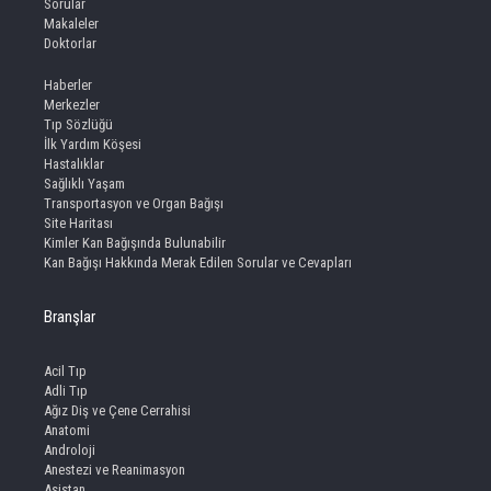
Sorular
Makaleler
Doktorlar
Haberler
Merkezler
Tıp Sözlüğü
İlk Yardım Köşesi
Hastalıklar
Sağlıklı Yaşam
Transportasyon ve Organ Bağışı
Site Haritası
Kimler Kan Bağışında Bulunabilir
Kan Bağışı Hakkında Merak Edilen Sorular ve Cevapları
Branşlar
Acil Tıp
Adli Tıp
Ağız Diş ve Çene Cerrahisi
Anatomi
Androloji
Anestezi ve Reanimasyon
Asistan