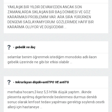
YAKLAŞIK BİR YILDIR DEVAM EDEN ANCAK SON
ZAMANLARDA SIKLAŞAN BİR BAŞ DÖNMESİ VE GÖZ
KARARMASI PROBLEMİM VAR. ARA SIRA YÜRÜRKEN
DENGEMİ SAĞLAYAMIYORUM. GÖZLERİMDE HAFİF BİR
KARARMA OLUYOR VE DÜŞÜCEKMİ ...
- gebelik ve ilaç
selamlar benim öğrenmek istediğim monodoks adlı ilacın
gebelik üzerinde ne gibi bir etkisi olabilir ...
- tekrarlayan düşük+antiTPO VE antiTG
merhaba hocam;3 kez 5,5 hftlık düşük yaptım...ilkinde
plesenta ayrılmış dıgerlerınde beslenmesı durmus denıldı
sonuc olarak lenfosıt tedavı yapılması gerektıgı soylendı.cesıtlı
allerji için hastaneye ...