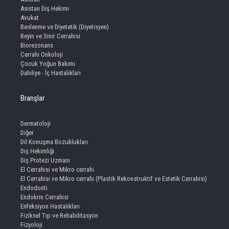
Asistan Diş Hekimi
Avukat
Beslenme ve Diyetetik (Diyetisyen)
Beyin ve Sinir Cerrahisi
Biorezonans
Cerrahi Onkoloji
Çocuk Yoğun Bakımı
Dahiliye - İç Hastalıkları
Branşlar
Dermatoloji
Diğer
Dil Konuşma Bozuklukları
Diş Hekimliği
Diş Protezi Uzmanı
El Cerrahisi ve Mikro cerrahi
El Cerrahisi ve Mikro cerrahi (Plastik Rekonstruktif ve Estetik Cerrahisi)
Endodonti
Endokrin Cerrahisi
Enfeksiyon Hastalıkları
Fiziksel Tıp ve Rehabilitasyon
Fizyoloji