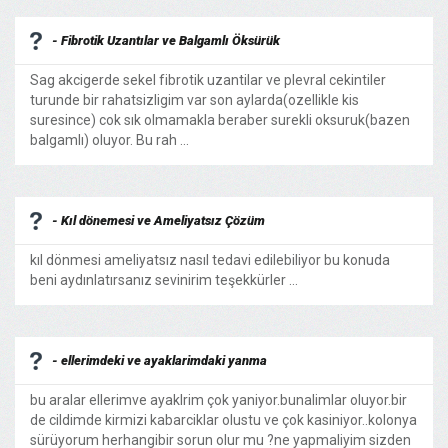
- Fibrotik Uzantılar ve Balgamlı Öksürük
Sag akcigerde sekel fibrotik uzantilar ve plevral cekintiler
turunde bir rahatsizligim var son aylarda(ozellikle kis
suresince) cok sık olmamakla beraber surekli oksuruk(bazen
balgamlı) oluyor. Bu rah ...
- Kıl dönemesi ve Ameliyatsız Çözüm
kıl dönmesi ameliyatsız nasıl tedavi edilebiliyor bu konuda
beni aydınlatırsanız sevinirim teşekkürler ...
- ellerimdeki ve ayaklarimdaki yanma
bu aralar ellerimve ayaklrim çok yaniyor.bunalimlar oluyor.bir
de cildimde kirmizi kabarciklar olustu ve çok kasiniyor..kolonya
sürüyorum herhangibir sorun olur mu ?ne yapmaliyim sizden