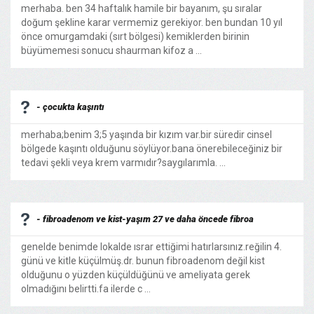
merhaba. ben 34 haftalık hamile bir bayanım, şu sıralar
doğum şekline karar vermemiz gerekiyor. ben bundan 10 yıl
önce omurgamdaki (sırt bölgesi) kemiklerden birinin
büyümemesi sonucu shaurman kifoz a ...
- çocukta kaşıntı
merhaba;benim 3;5 yaşında bir kızım var.bir süredir cinsel
bölgede kaşıntı olduğunu söylüyor.bana önerebileceğiniz bir
tedavi şekli veya krem varmıdır?saygılarımla. ...
- fibroadenom ve kist-yaşım 27 ve daha öncede fibroa
genelde benimde lokalde ısrar ettiğimi hatırlarsınız.reğilin 4.
günü ve kitle küçülmüş.dr. bunun fibroadenom değil kist
olduğunu o yüzden küçüldüğünü ve ameliyata gerek
olmadığını belirtti.fa ilerde c ...