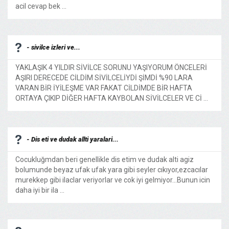
acil cevap bek ...
- sivilce izleri ve...
YAKLAŞIK 4 YILDIR SİVİLCE SORUNU YAŞIYORUM ÖNCELERİ
AŞIRI DERECEDE CİLDİM SİVİLCELİYDİ ŞİMDİ %90 LARA
VARAN BİR İYİLEŞME VAR FAKAT CİLDİMDE BİR HAFTA
ORTAYA ÇIKIP DİĞER HAFTA KAYBOLAN SİVİLCELER VE Cİ ...
- Dis eti ve dudak allti yaralari...
Cocukluğmdan beri genellikle dis etim ve dudak alti agiz
bolumunde beyaz ufak ufak yara gibi seyler cıkıyor,ezcacılar
murekkep gibi ilaclar veriyorlar ve cok iyi gelmiyor...Bunun icin
daha iyi bir ila ...