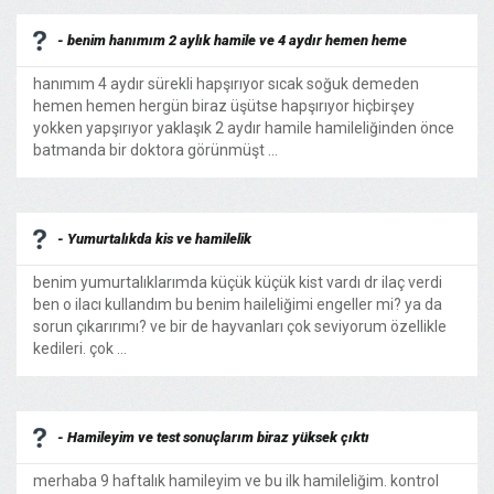
- benim hanımım 2 aylık hamile ve 4 aydır hemen heme
hanımım 4 aydır sürekli hapşırıyor sıcak soğuk demeden
hemen hemen hergün biraz üşütse hapşırıyor hiçbirşey
yokken yapşırıyor yaklaşık 2 aydır hamile hamileliğinden önce
batmanda bir doktora görünmüşt ...
- Yumurtalıkda kis ve hamilelik
benim yumurtalıklarımda küçük küçük kist vardı dr ilaç verdi
ben o ilacı kullandım bu benim haileliğimi engeller mi? ya da
sorun çıkarırımı? ve bir de hayvanları çok seviyorum özellikle
kedileri. çok ...
- Hamileyim ve test sonuçlarım biraz yüksek çıktı
merhaba 9 haftalık hamileyim ve bu ilk hamileliğim. kontrol