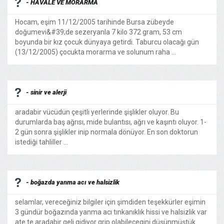
- HAVALE VE MORARMA
Hocam, eşim 11/12/2005 tarihinde Bursa zübeyde
doğumevi&#39;de sezeryanla 7 kilo 372 gram, 53 cm
boyunda bir kız çocuk dünyaya getirdi. Taburcu olacağı gün
(13/12/2005) çocukta morarma ve solunum raha ...
- sinir ve alerji
aradabir vücüdün çeşitli yerlerinde şişlikler oluyor. Bu
durumlarda baş ağrısı, mide bulantısı, ağrı ve kaşıntı oluyor. 1-
2 gün sonra şişlikler inip normala dönüyor. En son doktorun
istediği tahliller ...
- boğazda yanma acı ve halsizlik
selamlar, vereceğiniz bilgiler için şimdiden teşekkürler eşimin
3 gündür boğazında yanma acı tınkanıklık hissi ve halsizlik var
ate te aradabir geli gidiyor grip olabilecegini düşünmüştük