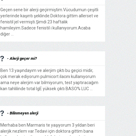
Geçen sene bir alerji geçirmiştim.Vücudumun çeşitli
yerlerinde kaşıntı şeklinde.Doktora gittim allerset ve
fenistil jel vermişti.Şimdi 23 haftalık
hamileyim.Sadece fenistil i kullanıyorum.Acaba
diğer ...
- Alerji geçer mi?
Ben 13 yaşındayım ve alerjim çıktı bu geçici midir,
çok merak ediyorum pulmicort ilacını kullanıyorum
ama neye alerjim var bilmiyorum, test yaptıracağım
kan tahlilinde total IgE yüksek çıktı BASO% LUC ...
- Bilinmeyen alerji
Merhaba ben Marmaris te yaşıyorum 3 yıldan beri
alerjik nezlem var.Tedavi için doktora gittim bana