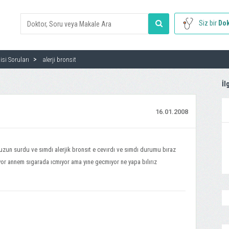
Siz bir
Dok
si Soruları
alerji bronsit
İl
16.01.2008
un surdu ve sımdı alerjik bronsıt e cevırdı ve sımdı durumu bıraz
yor annem sıgarada ıcmıyor ama yıne gecmıyor ne yapa bılırız