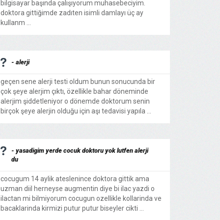
bilgisayar başında çalışıyorum muhasebeciyim.
doktora gittiğimde zadıten isimli damlayı üç ay
kullanm ...
- alerji
geçen sene alerji testi oldum bunun sonucunda bir
çok şeye alerjim çıktı, özellikle bahar döneminde
alerjim şiddetleniyor o dönemde doktorum senin
birçok şeye alerjin olduğu için aşı tedavisi yapıla ...
- yasadigim yerde cocuk doktoru yok lutfen alerji
du
cocugum 14 aylik ateslenince doktora gittik ama
uzman diil herneyse augmentin diye bi ilac yazdi o
ilactan mi bilmiyorum cocugun ozellikle kollarinda ve
bacaklarinda kirmizi putur putur biseyler cikti ...