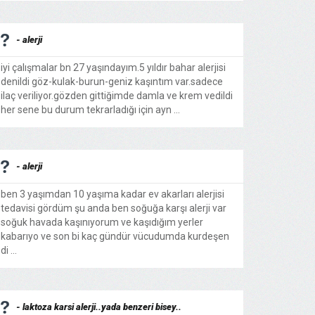
- alerji
iyi çalışmalar bn 27 yaşındayım.5 yıldır bahar alerjisi
denildi göz-kulak-burun-geniz kaşıntım var.sadece
ilaç veriliyor.gözden gittiğimde damla ve krem vedildi
her sene bu durum tekrarladığı için ayn ...
- alerji
ben 3 yaşımdan 10 yaşıma kadar ev akarları alerjisi
tedavisi gördüm şu anda ben soğuğa karşı alerji var
soğuk havada kaşınıyorum ve kaşıdığım yerler
kabarıyo ve son bi kaç gündür vücudumda kurdeşen
di ...
- laktoza karsi alerji..yada benzeri bisey..