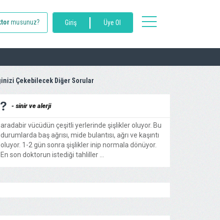
|
toggle
tor
musunuz?
Giriş
Üye Ol
navigation
ginizi Çekebilecek Diğer Sorular
- sinir ve alerji
aradabir vücüdün çeşitli yerlerinde şişlikler oluyor. Bu
durumlarda baş ağrısı, mide bulantısı, ağrı ve kaşıntı
oluyor. 1-2 gün sonra şişlikler inip normala dönüyor.
En son doktorun istediği tahliller ...