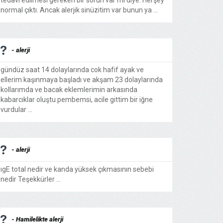
tedavi edilmesi gereken bir sorun var mı diye. Herşey
normal çıktı. Ancak alerjik sinüzitim var bunun ya ...
- alerji
gündüz saat 14 dolaylarında cok hafif ayak ve
ellerim kaşınmaya başladı ve akşam 23 dolaylarında
kollarımda ve bacak eklemlerimin arkasında
kabarcıklar oluştu pembemsi, acile gittim bir iğne
vurdular ...
- alerji
ıgE total nedir ve kanda yüksek çıkmasının sebebi
nedir Teşekkürler ...
- Hamilelikte alerji