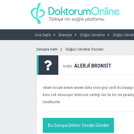
Ana Sayfa
Branşlar
Göğüs Cerrahisi
Göğüs Cerrahi
Danışma Hattı
Göğüs Cerrahisi Soruları
ALERJI BRONSIT
SORU:
selam hocam benım annem daha once grıp vardı bu bayagı uz
kotu cok oksuruyor doktorun verdıgı ılac lar hıc ıse yaramı
tesekkurler
Bu Soruya Doktor Cevabı Gönder