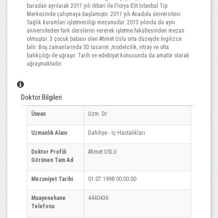
buradan ayrılarak 2017 yılı itibari ile Florya Elit İstanbul Tıp
Merkezinde çalışmaya başlamıştır. 2011 yılı Anadolu üniversitesi
Sağlık kurumları işletmeciliği mezunudur. 2013 yılında da aynı
üniversiteden fark derslerini vererek işletme fakültesinden mezun
olmuştur. 3 çocuk babası olan Ahmet Uslu orta düzeyde İngilizce
bilir. Boş zamanlarında 3D tasarım ,modelcilik, vitray ve olta
balıkçılığı ile uğraşır. Tarih ve edebiyat konusunda da amatör olarak
uğraşmaktadır.
Doktor Bilgileri
Ünvan
Uzm. Dr.
Uzmanlık Alanı
Dahiliye - İç Hastalıkları
Doktor Profili
Ahmet USLU
Görünen Tam Ad
Mezuniyet Tarihi
01.07.1998 00:00:00
Muayenehane
4440436
Telefonu