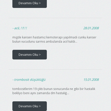
Devamını Oku >
aciL ! !! ! !
28.01.2008
mıgde kanserı hastamız kemoterapı yapılmadı cunku kanser
butun vucudunu sarmıs ambulansla acıl kaldı...
Devamını Oku >
trombosit düşüklüğü
15.01.2008
tombositlerim 19 çıktı bunun sonucunda ne gibi bir hastalık
bekliyo beni aynı zamanda dm hastalığ...
Devamını Oku >