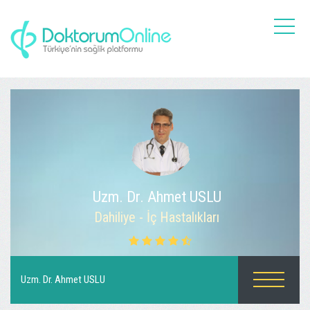
toggle
naviga
Uzm. Dr. Ahmet USLU
Dahiliye - İç Hastalıkları
Uzm. Dr. Ahmet USLU