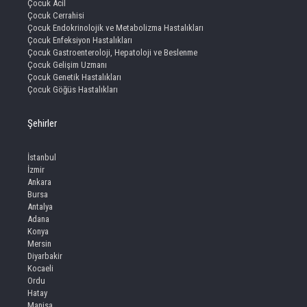
Çocuk Acil
Çocuk Cerrahisi
Çocuk Endokrinolojik ve Metabolizma Hastalıkları
Çocuk Enfeksiyon Hastalıkları
Çocuk Gastroenteroloji, Hepatoloji ve Beslenme
Çocuk Gelişim Uzmanı
Çocuk Genetik Hastalıkları
Çocuk Göğüs Hastalıkları
Şehirler
İstanbul
İzmir
Ankara
Bursa
Antalya
Adana
Konya
Mersin
Diyarbakir
Kocaeli
Ordu
Hatay
Manisa