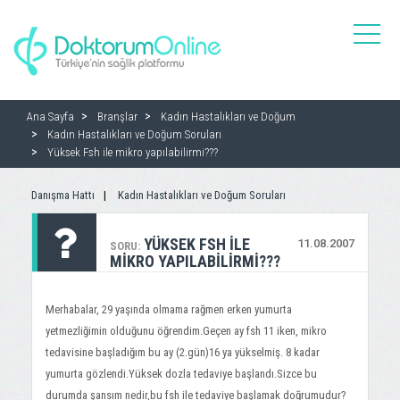
toggle
naviga
Ana Sayfa
Branşlar
Kadın Hastalıkları ve Doğum
Kadın Hastalıkları ve Doğum Soruları
Yüksek Fsh ile mikro yapılabilirmi???
Danışma Hattı
Kadın Hastalıkları ve Doğum Soruları
YÜKSEK FSH ILE
11.08.2007
SORU:
MIKRO YAPILABILIRMI???
Merhabalar, 29 yaşında olmama rağmen erken yumurta
yetmezliğimin olduğunu öğrendim.Geçen ay fsh 11 iken, mikro
tedavisine başladığım bu ay (2.gün)16 ya yükselmiş. 8 kadar
yumurta gözlendi.Yüksek dozla tedaviye başlandı.Sizce bu
durumda şansım nedir,bu fsh ile tedaviye başlamak doğrumudur?