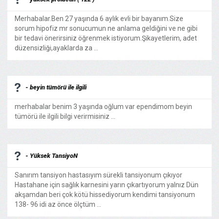
Merhabalar.Ben 27 yaşında 6 aylık evli bir bayanım.Size
sorum hipofiz mr sonucumun ne anlama geldiğini ve ne gibi
bir tedavi önerirsiniz öğrenmek istiyorum.Şikayetlerim, adet
düzensizliği,ayaklarda za ...
- beyin tümörü ile ilgili
merhabalar benim 3 yaşında oğlum var ependimom beyin
tümörü ile ilgili bilgi verirmisiniz ...
- Yüksek TansiyoN
Sanırım tansiyon hastasıyım sürekli tansiyonum çıkıyor
Hastahane için sağlık karnesini yarın çıkartıyorum yalnız Dün
akşamdan beri çok kötü hissediyorum kendimi tansiyonum
138- 96 idi az önce ölçtüm ...