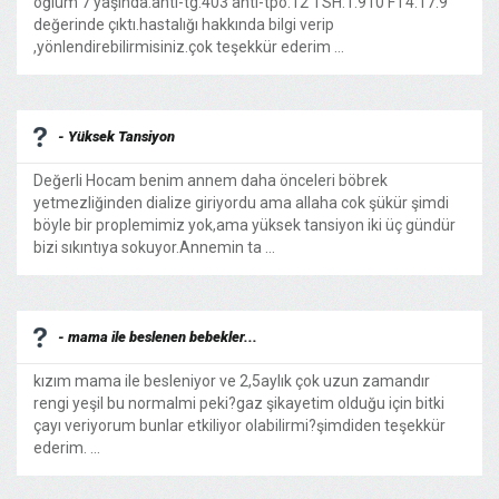
oğlum 7 yaşında.anti-tg:403 anti-tpo:12 TSH:1.910 FT4:17.9
değerinde çıktı.hastalığı hakkında bilgi verip
,yönlendirebilirmisiniz.çok teşekkür ederim ...
- Yüksek Tansiyon
Değerli Hocam benim annem daha önceleri böbrek
yetmezliğinden dialize giriyordu ama allaha cok şükür şimdi
böyle bir proplemimiz yok,ama yüksek tansiyon iki üç gündür
bizi sıkıntıya sokuyor.Annemin ta ...
- mama ile beslenen bebekler...
kızım mama ile besleniyor ve 2,5aylık çok uzun zamandır
rengi yeşil bu normalmi peki?gaz şikayetim olduğu için bitki
çayı veriyorum bunlar etkiliyor olabilirmi?şimdiden teşekkür
ederim. ...