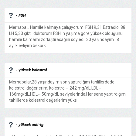
- FSH
Merhaba... Hamile kalmaya çalışıyorum. FSH 9,31 Estradiol 88
LH 5,33 çıktı. doktorum FSH ın yaşıma göre yüksek olduğunu
hamile kalmamı zorlaştıracağını söyledi. 30 yaşındayım . 8
aylık evliyim.bekark ...
- yüksek kolestrol
Merhabalar,28 yaşındayım son yaptırdığım tahlillerdede
kolestrol değerlerim; kolestrol-- 242 mg/dL,LDL--
166mg/dL,HDL-- 50mg/dL seviyelerinde.Her sene yaptırdığım
tahlillerde kolestrol değerlerim yüks ...
- yüksek anti-tg