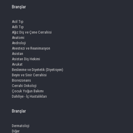
Branşlar
Acil Tıp
Adli Tıp
Ağız Diş ve Çene Cerrahisi
Anatomi
Androloji
Anestezi ve Reanimasyon
Asistan
Asistan Diş Hekimi
Avukat
Beslenme ve Diyetetik (Diyetisyen)
Beyin ve Sinir Cerrahisi
Biorezonans
Cerrahi Onkoloji
Çocuk Yoğun Bakımı
Dahiliye - İç Hastalıkları
Branşlar
Dermatoloji
Diğer