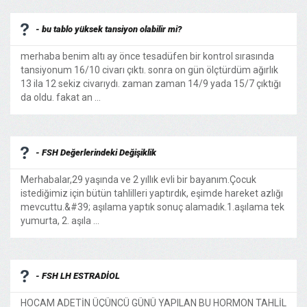
- bu tablo yüksek tansiyon olabilir mi?
merhaba benim altı ay önce tesadüfen bir kontrol sırasında
tansiyonum 16/10 civarı çıktı. sonra on gün ölçtürdüm ağırlık
13 ila 12 sekiz civarıydı. zaman zaman 14/9 yada 15/7 çıktığı
da oldu. fakat an ...
- FSH Değerlerindeki Değişiklik
Merhabalar,29 yaşında ve 2 yıllık evli bir bayanım.Çocuk
istediğimiz için bütün tahlilleri yaptırdık, eşimde hareket azlığı
mevcuttu.&#39; aşılama yaptık sonuç alamadık.1.aşılama tek
yumurta, 2. aşıla ...
- FSH LH ESTRADİOL
HOCAM ADETİN ÜÇÜNCÜ GÜNÜ YAPILAN BU HORMON TAHLİL