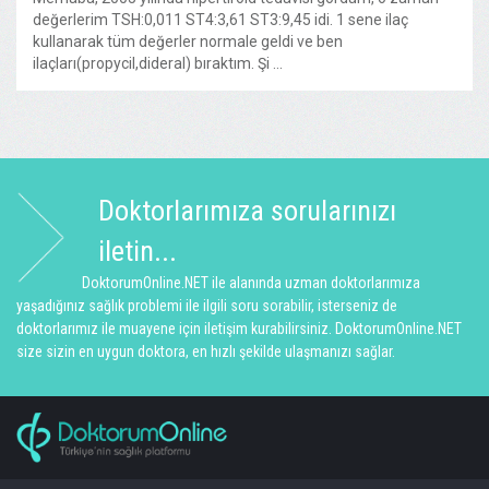
değerlerim TSH:0,011 ST4:3,61 ST3:9,45 idi. 1 sene ilaç
kullanarak tüm değerler normale geldi ve ben
ilaçları(propycil,dideral) bıraktım. Şi ...
Doktorlarımıza sorularınızı
iletin...
DoktorumOnline.NET ile alanında uzman doktorlarımıza
yaşadığınız sağlık problemi ile ilgili soru sorabilir, isterseniz de
doktorlarımız ile muayene için iletişim kurabilirsiniz. DoktorumOnline.NET
size sizin en uygun doktora, en hızlı şekilde ulaşmanızı sağlar.