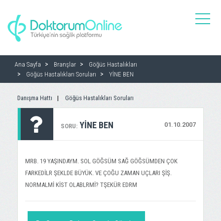
toggle
naviga
Ana Sayfa
Branşlar
Göğüs Hastalıkları
Göğüs Hastalıkları Soruları
YİNE BEN
Danışma Hattı
Göğüs Hastalıkları Soruları
YİNE BEN
01.10.2007
SORU:
MRB. 19 YAŞINDAYM. SOL GÖĞSÜM SAĞ GÖĞSÜMDEN ÇOK
FARKEDİLR ŞEKLDE BÜYÜK. VE ÇOĞU ZAMAN UÇLARI ŞİŞ.
NORMALMİ KİST OLABLRMİ? TŞEKÜR EDRM