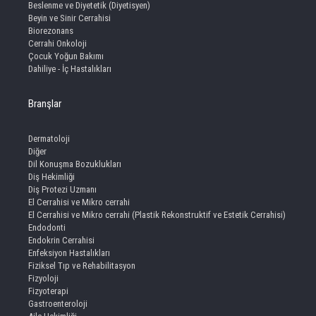
Beslenme ve Diyetetik (Diyetisyen)
Beyin ve Sinir Cerrahisi
Biorezonans
Cerrahi Onkoloji
Çocuk Yoğun Bakımı
Dahiliye - İç Hastalıkları
Branşlar
Dermatoloji
Diğer
Dil Konuşma Bozuklukları
Diş Hekimliği
Diş Protezi Uzmanı
El Cerrahisi ve Mikro cerrahi
El Cerrahisi ve Mikro cerrahi (Plastik Rekonstruktif ve Estetik Cerrahisi)
Endodonti
Endokrin Cerrahisi
Enfeksiyon Hastalıkları
Fiziksel Tıp ve Rehabilitasyon
Fizyoloji
Fizyoterapi
Gastroenteroloji