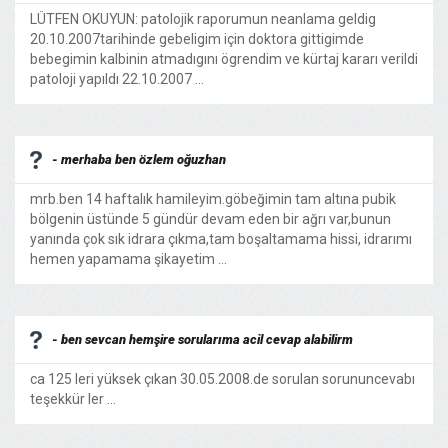
LÜTFEN OKUYUN: patolojik raporumun neanlama geldig
20.10.2007tarihinde gebeligim için doktora gittigimde
bebegimin kalbinin atmadıgını ögrendim ve kürtaj kararı verildi
patoloji yapıldı 22.10.2007 ...
- merhaba ben özlem oğuzhan
mrb.ben 14 haftalık hamileyim.göbeğimin tam altına pubik
bölgenin üstünde 5 gündür devam eden bir ağrı var,bunun
yanında çok sık idrara çıkma,tam boşaltamama hissi, idrarımı
hemen yapamama şikayetim ...
- ben sevcan hemşire sorularıma acil cevap alabilirm
ca 125 leri yüksek çıkan 30.05.2008.de sorulan sorununcevabı
teşekkür ler ...