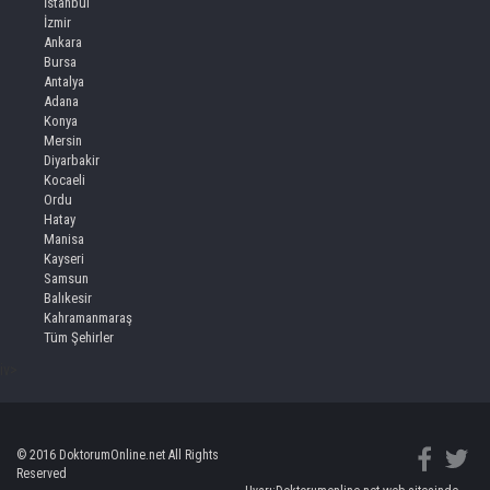
İstanbul
İzmir
Ankara
Bursa
Antalya
Adana
Konya
Mersin
Diyarbakir
Kocaeli
Ordu
Hatay
Manisa
Kayseri
Samsun
Balıkesir
Kahramanmaraş
Tüm Şehirler
iv>
© 2016 DoktorumOnline.net All Rights
Reserved