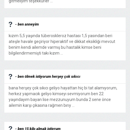
gitmeliyim teşekkürler ...
- ben anneyim
kızım 5,5 yaşında tüberoskleroz hastası 1,5 yasından beri
ateşle havale geçiriyor hiperaktif ve dikkat eksikliği mevcut
benim kendi ailemde varmış bu hastalık kimse beni
bilgilendirmemişti takı kızım ...
- ben ölmek istiyorum herşey çok sıkıcı
bana herşey çok sıkıcı geliyo hayattan hiç bi tat alamıyorum,
herkez yapmacık geliyo kimseyı sevmiyorum ben 22
yaşındayım bayan lise mezzunuyum bunda 2 sene önce
ailemin karşı çıkasına rağmen bırıy ...
- ben 15 kilo almak istiyrum