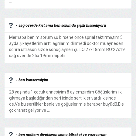
...
- sağ overde kist ama ben solumda şişlik hissediyoru
Merhaba benim sorum şu birsene önce sprial taktırmıştım 5
ayda şikayetlerim arttı ağrılarım dinmedi doktor muayneden
sonra ultrason sizde sonuç aynen şu LO:27x18mm RO:27x19
sağ over de 25x 19mm hipohi ...
- ben kansermiyim
28 yaşında 1 çocuk annesiyim 8 ay emzirdim Göğüslerim ilk
çıkmaya başladığından beri içinde sertlikler vardı ikisinde
de.Ve bu sertlikler benle ve göğüslerimle beraber büyüdü.Ele
çok rahat geliyor ve ...
- ben meltem diyetisyen sema börekçi ye yazıyorum