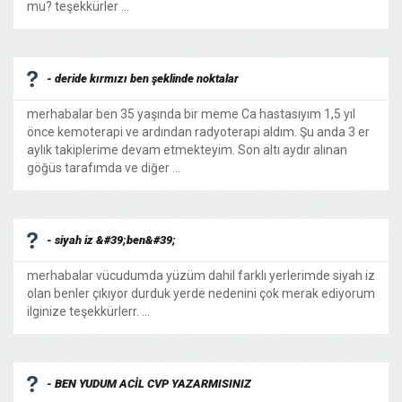
mu? teşekkürler ...
- deride kırmızı ben şeklinde noktalar
merhabalar ben 35 yaşında bir meme Ca hastasıyım 1,5 yıl
önce kemoterapi ve ardından radyoterapi aldım. Şu anda 3 er
aylık takiplerime devam etmekteyim. Son altı aydır alınan
göğüs tarafımda ve diğer ...
- siyah iz &#39;ben&#39;
merhabalar vücudumda yüzüm dahil farklı yerlerimde siyah iz
olan benler çıkıyor durduk yerde nedenini çok merak ediyorum
ilginize teşekkürlerr. ...
- BEN YUDUM ACİL CVP YAZARMISINIZ