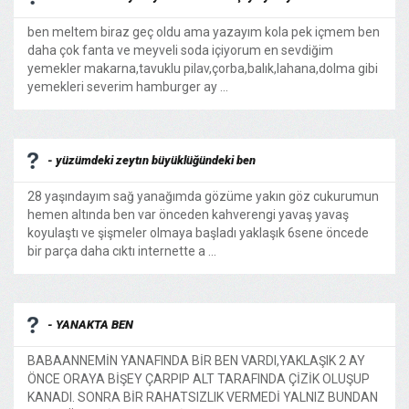
ben meltem biraz geç oldu ama yazayım kola pek içmem ben
daha çok fanta ve meyveli soda içiyorum en sevdiğim
yemekler makarna,tavuklu pilav,çorba,balık,lahana,dolma gibi
yemekleri severim hamburger ay ...
- yüzümdeki zeytın büyüklüğündeki ben
28 yaşındayım sağ yanağımda gözüme yakın göz cukurumun
hemen altında ben var önceden kahverengi yavaş yavaş
koyulaştı ve şişmeler olmaya başladı yaklaşık 6sene öncede
bir parça daha cıktı internette a ...
- YANAKTA BEN
BABAANNEMİN YANAFINDA BİR BEN VARDI,YAKLAŞIK 2 AY
ÖNCE ORAYA BİŞEY ÇARPIP ALT TARAFINDA ÇİZİK OLUŞUP
KANADI. SONRA BİR RAHATSIZLIK VERMEDİ YALNIZ BUNDAN