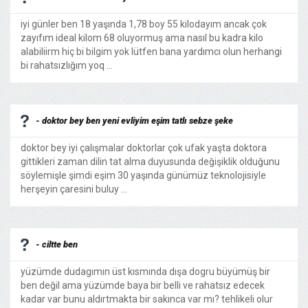
iyi günler ben 18 yaşında 1,78 boy 55 kilodayım ancak çok
zayıfım ideal kilom 68 oluyormuş ama nasıl bu kadra kilo
alabiliirm hiç bi bilgim yok lütfen bana yardımcı olun herhangi
bi rahatsızlığım yoq ...
- doktor bey ben yeni evliyim eşim tatlı sebze şeke
doktor bey iyi çalışmalar doktorlar çok ufak yaşta doktora
gittikleri zaman dilin tat alma duyusunda değişiklik olduğunu
söylemişle şimdi eşim 30 yaşında günümüz teknolojisiyle
herşeyin çaresini buluy ...
- ciltte ben
yüzümde dudagımın üst kısmında dışa dogru büyümüş bir
ben değil ama yüzümde baya bir belli ve rahatsız edecek
kadar var bunu aldırtmakta bir sakınca var mı? tehlikeli olur