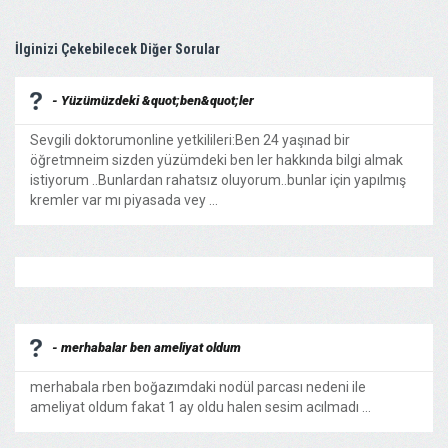
İlginizi Çekebilecek Diğer Sorular
- Yüzümüzdeki &quot;ben&quot;ler
Sevgili doktorumonline yetkilileri:Ben 24 yaşınad bir
öğretmneim sizden yüzümdeki ben ler hakkında bilgi almak
istiyorum ..Bunlardan rahatsız oluyorum..bunlar için yapılmış
kremler var mı piyasada vey ...
- merhabalar ben ameliyat oldum
merhabala rben boğazımdaki nodül parcası nedeni ile
ameliyat oldum fakat 1 ay oldu halen sesim acılmadı ...