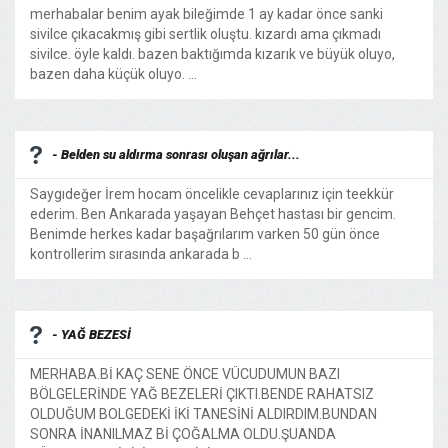
merhabalar benim ayak bileğimde 1 ay kadar önce sanki
sivilce çıkacakmış gibi sertlik oluştu. kızardı ama çıkmadı
sivilce. öyle kaldı. bazen baktığımda kızarık ve büyük oluyo,
bazen daha küçük oluyo. ...
- Belden su aldırma sonrası oluşan ağrılar...
Saygıdeğer İrem hocam öncelikle cevaplarınız için teekkür
ederim. Ben Ankarada yaşayan Behçet hastası bir gencim.
Benimde herkes kadar başağrılarım varken 50 gün önce
kontrollerim sırasında ankarada b ...
- YAĞ BEZESİ
MERHABA.Bİ KAÇ SENE ÖNCE VÜCUDUMUN BAZI
BÖLGELERİNDE YAĞ BEZELERİ ÇIKTI.BENDE RAHATSIZ
OLDUĞUM BOLGEDEKİ İKİ TANESİNİ ALDIRDIM.BUNDAN
SONRA İNANILMAZ Bİ ÇOĞALMA OLDU.ŞUANDA