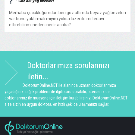
- Göz altı yağ bezeleri
Merhaba çocukluğumdan beri göz altımda beyaz yağ bezeleri
var bunu yaktırmalı mıyım yoksa lazer ile mi tedavi
ettirebilirim, nedeni nedir acaba? ...
Doktorlarımıza sorularınızı
iletin...
DoktorumOnline.NET ile alanında uzman doktorlarımıza
yaşadığınız sağlık problemi ile ilgili soru sorabilir, isterseniz de
doktorlarımız ile muayene için iletişim kurabilirsiniz. DoktorumOnline.NET
size sizin en uygun doktora, en hızlı şekilde ulaşmanızı sağlar.