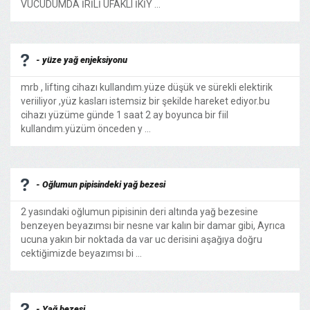
VÜCUDUMDA İRİLİ UFAKLI İKİY ...
- yüze yağ enjeksiyonu
mrb , lifting cihazı kullandım.yüze düşük ve sürekli elektirik
veriiliyor ,yüz kasları istemsiz bir şekilde hareket ediyor.bu
cihazı yüzüme günde 1 saat 2 ay boyunca bir fiil
kullandım.yüzüm önceden y ...
- Oğlumun pipisindeki yağ bezesi
2 yasındaki oğlumun pipisinin deri altında yağ bezesine
benzeyen beyazımsı bir nesne var kalın bir damar gibi, Ayrıca
ucuna yakın bir noktada da var uc derisini aşağıya doğru
cektiğimizde beyazımsı bi ...
- Yağ bezesi