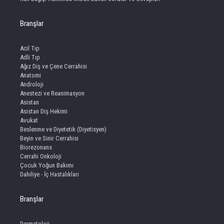
Branşlar
Acil Tıp
Adli Tıp
Ağız Diş ve Çene Cerrahisi
Anatomi
Androloji
Anestezi ve Reanimasyon
Asistan
Asistan Diş Hekimi
Avukat
Beslenme ve Diyetetik (Diyetisyen)
Beyin ve Sinir Cerrahisi
Biorezonans
Cerrahi Onkoloji
Çocuk Yoğun Bakımı
Dahiliye - İç Hastalıkları
Branşlar
Dermatoloji