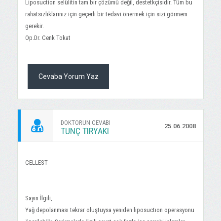
Liposuction selülitin tam bir çözümü değil, destetkçisidir. Tüm bu
rahatsızlıklarınız için geçerli bir tedavi önermek için sizi görmem
gerekir.
Op.Dr. Cenk Tokat
Cevaba Yorum Yaz
DOKTORUN CEVABI
25.06.2008
TUNÇ TIRYAKI
CELLEST
Sayın İlgili,
Yağ depolanması tekrar oluştuysa yeniden liposuctıon operasyonu