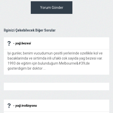
Yorum Gönder
İlginizi Çekebilecek Diğer Sorular
- yağ bezesi
Iyi gunler, benim vucudumun çesitli yerlerinde ozellikle kol ve
bacaklarinda ve sirtimda irili ufaklı cok sayida yag bezesi var.
1993 de eğitim için bulunduğum Melbourne&#39;de
gosterdigim bir doktor ...
- yağ ivolüsyonu