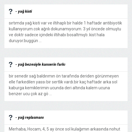
- yağ kisti
sırtımda yağ kisti var ve iltihaplı bir halde 1 haftadır antibiyotik
kullanıyorum.cok ağrılı dokunamıyorum. 3 yıl öncede olmuştu
ve doktr sadece içindeki iltihabı bosaltmıştı .kist hala
duruyor.buggün ...
- yağ bezesiyle kanserin farkı
bir senedir sağ baldırımın ön tarafında deriden görünmeyen
elle farkedilen yassı bir sertlik vardı.bir kaç haftadır arka sol
kaburga kemiklerimin ucunda deri altında kalem ucuna
benzer ucu çok az gö ...
- yağ replasmanı
Merhaba, Hocam, 4, 5 ay önce sol kulağımın arkasında nohut