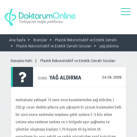
toggle
naviga
Ana Sayfa
Branşlar
Plastik Rekonstrüktif ve Estetik Cerrahi
Plastik Rekonstrüktif ve Estetik Cerrahi Soruları
yağ aldırma
Danışma Hattı
Plastik Rekonstrüktif ve Estetik Cerrahi Soruları
YAĞ ALDIRMA
24.06.2008
SORU:
merhabalar yaklaşık 10 sene önce basenlerimden yağ aldırdım,1.
250 gr civarı dediler.yıllarca çok uğraştım bi çözum bulamadım.belli
bir süre sonra sarkmalar meydana geldi sadece 2 -3 kilo aldım
üstüne ama nedense sarkma ve o bölgede aşırı yağlanma ve
çıkıntılar oluşmaya başlıyor.1,70 boyum 63 kg kilom.36
yaşındayım.bu aşırı selülit ve sarkık görüntüden nasıl kurtulcam.