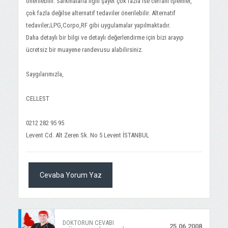
önerilebilir. Sarkmalarla ilgili şayet çok fazla ise cerrahi işlemler,
çok fazla değilse alternatif tedaviler önerilebilir. Alternatif
tedaviler;LPG,Corpo,RF gibi uygulamalar yapılmaktadır.
Daha detaylı bir bilgi ve detaylı değerlendirme için bizi arayıp
ücretsiz bir muayene randevusu alabilirsiniz.
Saygılarımızla,
CELLEST
0212 282 95 95
Levent Cd. Alt Zeren Sk. No 5 Levent İSTANBUL
Cevaba Yorum Yaz
DOKTORUN CEVABI
25.06.2008