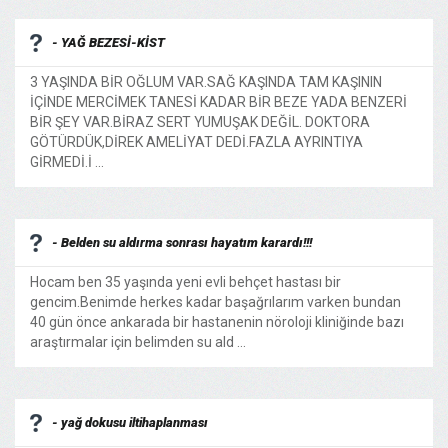
- YAĞ BEZESİ-KİST
3 YAŞINDA BİR OĞLUM VAR.SAĞ KAŞINDA TAM KAŞININ
İÇİNDE MERCİMEK TANESİ KADAR BİR BEZE YADA BENZERİ
BİR ŞEY VAR.BİRAZ SERT YUMUŞAK DEĞİL. DOKTORA
GÖTÜRDÜK,DİREK AMELİYAT DEDİ.FAZLA AYRINTIYA
GİRMEDİ.İ ...
- Belden su aldırma sonrası hayatım karardı!!!
Hocam ben 35 yaşında yeni evli behçet hastası bir
gencim.Benimde herkes kadar başağrılarım varken bundan
40 gün önce ankarada bir hastanenin nöroloji kliniğinde bazı
araştırmalar için belimden su ald ...
- yağ dokusu iltihaplanması