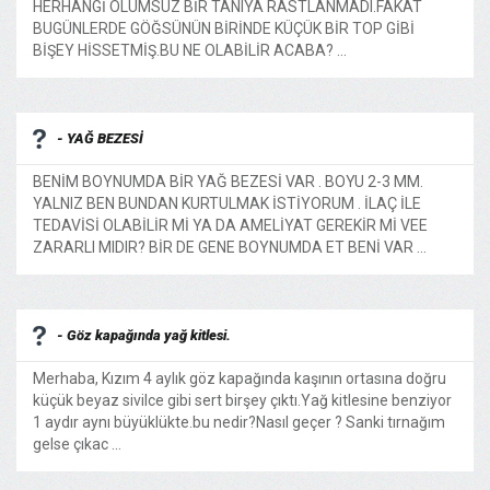
HERHANGİ OLUMSUZ BİR TANIYA RASTLANMADI.FAKAT
BUGÜNLERDE GÖĞSÜNÜN BİRİNDE KÜÇÜK BİR TOP GİBİ
BİŞEY HİSSETMİŞ.BU NE OLABİLİR ACABA? ...
- YAĞ BEZESİ
BENİM BOYNUMDA BİR YAĞ BEZESİ VAR . BOYU 2-3 MM.
YALNIZ BEN BUNDAN KURTULMAK İSTİYORUM . İLAÇ İLE
TEDAVİSİ OLABİLİR Mİ YA DA AMELİYAT GEREKİR Mİ VEE
ZARARLI MIDIR? BİR DE GENE BOYNUMDA ET BENİ VAR ...
- Göz kapağında yağ kitlesi.
Merhaba, Kızım 4 aylık göz kapağında kaşının ortasına doğru
küçük beyaz sivilce gibi sert birşey çıktı.Yağ kitlesine benziyor
1 aydır aynı büyüklükte.bu nedir?Nasıl geçer ? Sanki tırnağım
gelse çıkac ...