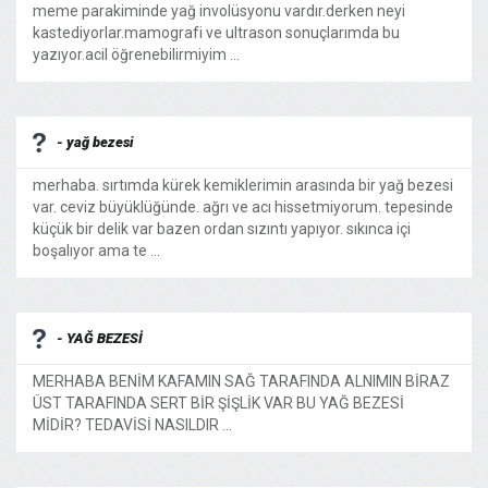
meme parakiminde yağ involüsyonu vardır.derken neyi
kastediyorlar.mamografi ve ultrason sonuçlarımda bu
yazıyor.acil öğrenebilirmiyim ...
- yağ bezesi
merhaba. sırtımda kürek kemiklerimin arasında bir yağ bezesi
var. ceviz büyüklüğünde. ağrı ve acı hissetmiyorum. tepesinde
küçük bir delik var bazen ordan sızıntı yapıyor. sıkınca içi
boşalıyor ama te ...
- YAĞ BEZESİ
MERHABA BENİM KAFAMIN SAĞ TARAFINDA ALNIMIN BİRAZ
ÜST TARAFINDA SERT BİR ŞİŞLİK VAR BU YAĞ BEZESİ
MİDİR? TEDAVİSİ NASILDIR ...