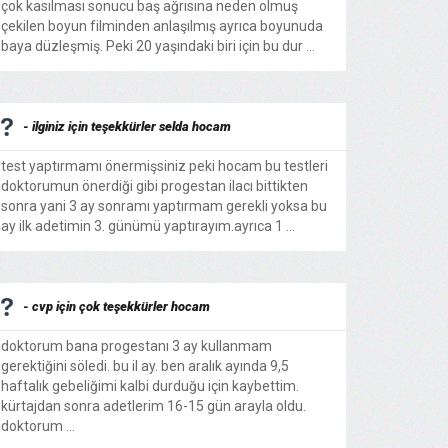
çok kasılması sonucu baş ağrısına neden olmuş
çekilen boyun filminden anlaşılmış ayrıca boyunuda
baya düzleşmiş. Peki 20 yaşındaki biri için bu dur ...
- ilginiz için teşekkürler selda hocam
test yaptırmamı önermişsiniz peki hocam bu testleri
doktorumun önerdiği gibi progestan ilacı bittikten
sonra yani 3 ay sonramı yaptırmam gerekli yoksa bu
ay ilk adetimin 3. günümü yaptırayım.ayrıca 1 ...
- cvp için çok teşekkürler hocam
doktorum bana progestanı 3 ay kullanmam
gerektiğini söledi. bu il ay. ben aralık ayında 9,5
haftalık gebeliğimi kalbi durduğu için kaybettim.
kürtajdan sonra adetlerim 16-15 gün arayla oldu.
doktorum ...