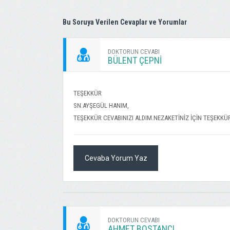
Bu Soruya Verilen Cevaplar ve Yorumlar
DOKTORUN CEVABI
BÜLENT ÇEPNİ
TEŞEKKÜR
SN.AYŞEGÜL HANIM,
TEŞEKKÜR CEVABINIZI ALDIM.NEZAKETİNİZ İÇİN TEŞEKKÜ
Cevaba Yorum Yaz
DOKTORUN CEVABI
AHMET BOSTANCI