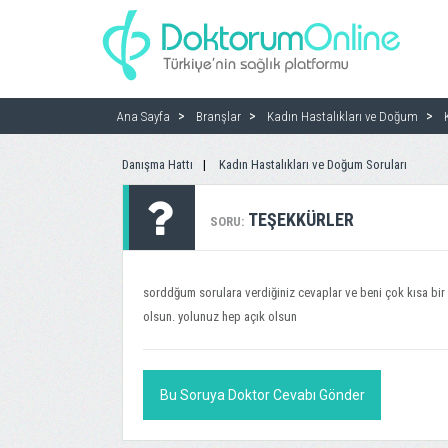
Ana Sayfa
Branşlar
Kadın Hastalıkları ve Doğum
Danışma Hattı
Kadın Hastalıkları ve Doğum Soruları
TEŞEKKÜRLER
SORU:
sorddğum sorulara verdiğiniz cevaplar ve beni çok kısa bir s
olsun. yolunuz hep açık olsun
Bu Soruya Doktor Cevabı Gönder