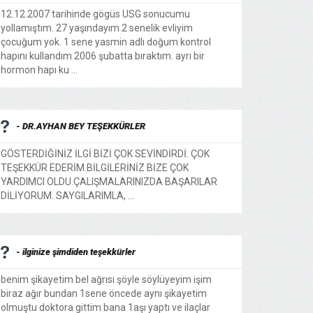
12.12.2007 tarihinde gögüs USG sonucumu
yollamıştım. 27 yaşındayım 2 senelik evliyim
çocuğum yok. 1 sene yasmin adlı doğum kontrol
hapını kullandım 2006 şubatta bıraktım. ayrı bir
hormon hapı ku ...
- DR.AYHAN BEY TEŞEKKÜRLER
GÖSTERDİĞİNİZ İLGİ BİZİ ÇOK SEVİNDİRDİ. ÇOK
TEŞEKKÜR EDERİM.BİLGİLERİNİZ BİZE ÇOK
YARDIMCI OLDU.ÇALIŞMALARINIZDA BAŞARILAR
DİLİYORUM. SAYGILARIMLA, ...
- ilginize şimdiden teşekkürler
benim şikayetim bel ağrısı şöyle söylüyeyim işim
biraz ağır bundan 1sene öncede aynı şikayetim
olmuştu doktora gittim bana 1aşı yaptı ve ilaçlar