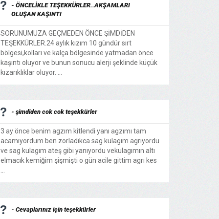
- ÖNCELİKLE TEŞEKKÜRLER..AKŞAMLARI
OLUŞAN KAŞINTI
SORUNUMUZA GEÇMEDEN ÖNCE ŞİMDİDEN
TEŞEKKÜRLER.24 aylık kızım 10 gündür sırt
bölgesi,kolları ve kalça bölgesinde yatmadan önce
kaşıntı oluyor ve bunun sonucu alerji şeklinde küçük
kızarıklıklar oluyor. ...
- şimdiden cok cok teşekkürler
3 ay önce benim agzım kitlendi yanı agzımı tam
acamıyordum ben zorladıkca sag kulagım agrıyordu
ve sag kulagım ateş gibi yanıyordu vekulagımın altı
elmacık kemiğim şişmişti o gün acile gittim agrı kes
...
- Cevaplarınız için teşekkürler