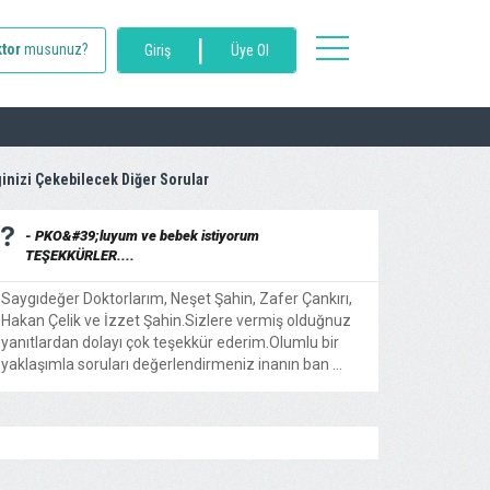
|
toggle
tor
musunuz?
Giriş
Üye Ol
navigation
ginizi Çekebilecek Diğer Sorular
- PKO&#39;luyum ve bebek istiyorum
TEŞEKKÜRLER....
Saygıdeğer Doktorlarım, Neşet Şahin, Zafer Çankırı,
Hakan Çelik ve İzzet Şahin.Sizlere vermiş olduğnuz
yanıtlardan dolayı çok teşekkür ederim.Olumlu bir
yaklaşımla soruları değerlendirmeniz inanın ban ...