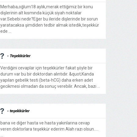
Merhaba,oğlum18 aylık,merak ettiğimiz bir konu
dişlerinin alt kısmında küçük siyah noktalar
var.Sebebi nedir?Eğer bu ileride dişlerinde bir sorun
yaratacaksa şimdiden tedbir almak istedik,teşekkür
ede ...
- Teşekkürler
Verdiğini cevaplar için teşekkürler fakat şöyle bir
durum var bu bir doktordan alıntıdır. &quot;Kanda
yapılan gebelik testi (beta-hCG) daha erken adet
gecikmesi olmadan da sonuç verebilir. Ancak, bazı ...
- teşekkürler
bana ve diğer hasta ve hasta yakınlarına cevap
veren doktorlara teşekkür ederim Alah razı olsun.....
...