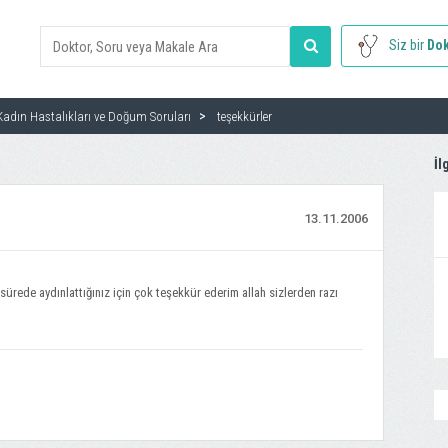
Siz bir
Dok
Kadın Hastalıkları ve Doğum Soruları
teşekkürler
İl
13.11.2006
ürede aydınlattığınız için çok teşekkür ederim allah sizlerden razı