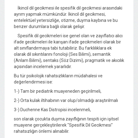
İkincil dil gecikmesi ile spesifik dil gecikmesi arasındaki
ayrım yapmak mümkündür. İkincil dil gecikmesi,
entelektüel yetersizliğe, otizme, duyma kaybına ve bu
benzer durumlara bağlı olarak gelişir.
Spesifik dil gecikmeleri ise genel olan ve zayıflatıcı alıcı
ifade gecikmeleri ile karışan ifade gecikmeleri olarak bir
alt sınıflandırmaya tabi tutabiliriz. Bu farklılıklara ek
olarak dil sıkıntılarını fonoloji (Ses Bilimi), semantik
(Anlam Bilimi), sentaks (Söz Dizimi), pragmatik ve akıcılık
açısından incelemek yararlıdır.
Bu tür psikolojik rahatsızlıkların müdahalesi ve
değerlendirmesi ise:
1-) Tam bir pediatrik muayeneden geçirilmeli,
2-) Orta kulak iltihabının var olup/olmadığı araştırılmalı
3-) Duchenne Kas Distropisi incelenmeli,
son olarak çocukta duyma zayıflığının tespiti için işitsel
muayene gerçekleştirilerek "Spesifik Dil Gecikmesi"
rahatsızlığın önlemi alınabilir.