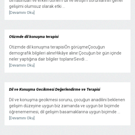
olmasından ve erken dönem dil ve iletişim sorunlarının genel
gelişimi olumsuz olarak etki ...
[Devamını Oku]
Otizmde dil konuşma terapisi
Otizmde dil konuşma terapisiÖn görüşmeÇocuğun
demografik bilgileri alınırHikâye alınır.Çocuğun bir gün içinde
neler yaptığına dair bilgiler toplanırSevdi ...
[Devamını Oku]
Dil ve Konuşma Gecikmesi Değerlendirme ve Terapisi
Dil ve konuşma gecikmesi sorunu, çocuğun anadilini beklenen
gelişim düzeyine uygun biz zamanda ve uygun bir biçimde
öğrenememesi, dil gelişim basamaklarına uygun biçimde ...
[Devamını Oku]