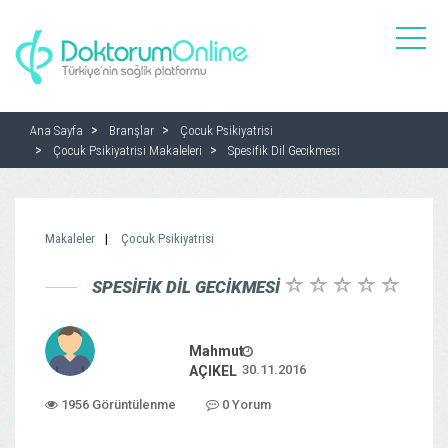
toggle
naviga
Ana Sayfa
Branşlar
Çocuk Psikiyatrisi
Çocuk Psikiyatrisi Makaleleri
Spesifik Dil Gecikmesi
Makaleler
Çocuk Psikiyatrisi
SPESIFIK DIL GECIKMESI
Mahmut
30.11.2016
AÇIKEL
1956 Görüntülenme
0 Yorum