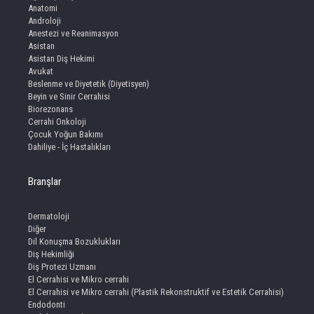
Anatomi
Androloji
Anestezi ve Reanimasyon
Asistan
Asistan Diş Hekimi
Avukat
Beslenme ve Diyetetik (Diyetisyen)
Beyin ve Sinir Cerrahisi
Biorezonans
Cerrahi Onkoloji
Çocuk Yoğun Bakımı
Dahiliye - İç Hastalıkları
Branşlar
Dermatoloji
Diğer
Dil Konuşma Bozuklukları
Diş Hekimliği
Diş Protezi Uzmanı
El Cerrahisi ve Mikro cerrahi
El Cerrahisi ve Mikro cerrahi (Plastik Rekonstruktif ve Estetik Cerrahisi)
Endodonti