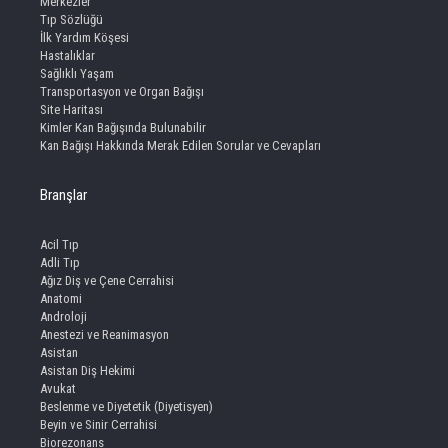
Merkezler
Tıp Sözlüğü
İlk Yardım Köşesi
Hastalıklar
Sağlıklı Yaşam
Transportasyon ve Organ Bağışı
Site Haritası
Kimler Kan Bağışında Bulunabilir
Kan Bağışı Hakkında Merak Edilen Sorular ve Cevapları
Branşlar
Acil Tıp
Adli Tıp
Ağız Diş ve Çene Cerrahisi
Anatomi
Androloji
Anestezi ve Reanimasyon
Asistan
Asistan Diş Hekimi
Avukat
Beslenme ve Diyetetik (Diyetisyen)
Beyin ve Sinir Cerrahisi
Biorezonans