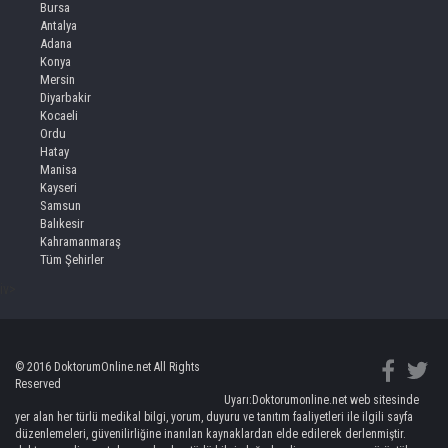
Bursa
Antalya
Adana
Konya
Mersin
Diyarbakir
Kocaeli
Ordu
Hatay
Manisa
Kayseri
Samsun
Balıkesir
Kahramanmaraş
Tüm Şehirler
iv>
© 2016 DoktorumOnline.net All Rights
Reserved
Uyarı:Doktorumonline.net web sitesinde
yer alan her türlü medikal bilgi, yorum, duyuru ve tanıtım faaliyetleri ile ilgili sayfa
düzenlemeleri, güvenilirliğine inanılan kaynaklardan elde edilerek derlenmiştir.