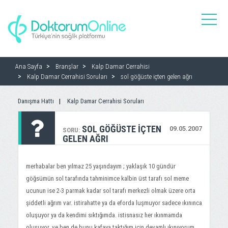
toggle
naviga
Ana Sayfa
Branşlar
Kalp Damar Cerrahisi
Kalp Damar Cerrahisi Soruları
sol göğüste içten gelen ağrı
Danışma Hattı
Kalp Damar Cerrahisi Soruları
SOL GÖĞÜSTE IÇTEN
09.05.2007
SORU:
GELEN AĞRI
merhabalar ben yılmaz 25 yaşındayım ; yaklaşık 10 gündür
göğsümün sol tarafında tahminimce kalbin üst tarafı sol meme
ucunun ise 2-3 parmak kadar sol tarafı merkezli olmak üzere orta
şiddetli ağrım var. istirahatte ya da eforda luşmuyor sadece ıkınınca
oluşuyor ya da kendimi sıktığımda. istisnasız her ıkınmamda
oluşuyor. ve ben de bunu kafaya taktığım için devamlı ıkınıyorum.