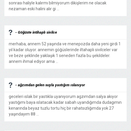
sonrası haliyle kalırmı bilmiyorum dikişlerim ne olacak
nezaman eski halini alır gi ...
- Göğüste intihaplı sivilce
merhaba, annem 52 yaşında ve menepozda daha yeni girdi 1
yıl kadar oluyor. annemin göğüslerinde iltahaplı sivilceler var
ve beze şeklinde yaklaşık 1 seneden fazla bu şekildeler.
annem ihmal ediyor ama ...
- ağzımdan gelen suyla yastığım ıslanıyor
geceleri ıslak bir yastıkla uyanıyorum agzımdan salya akıyor
yastığımı baya ıslatacak kadar sabah uyandığımda dudagımın
kenarında beyaz tuzlu tortu hiç bir rahatsızlığımda yok 27
yaşındayım 88 ...