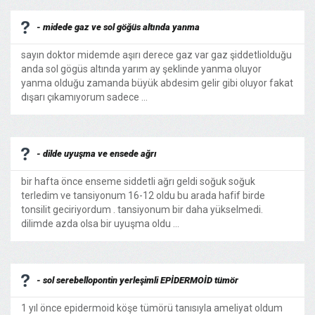
- midede gaz ve sol göğüs altında yanma
sayın doktor midemde aşırı derece gaz var gaz şiddetliolduğu
anda sol gögüs altında yarım ay şeklinde yanma oluyor
yanma olduğu zamanda büyük abdesim gelir gibi oluyor fakat
dışarı çıkamıyorum sadece ...
- dilde uyuşma ve ensede ağrı
bir hafta önce enseme siddetli ağrı geldi soğuk soğuk
terledim ve tansiyonum 16-12 oldu bu arada hafif birde
tonsilit geciriyordum . tansiyonum bir daha yükselmedi.
dilimde azda olsa bir uyuşma oldu ...
- sol serebellopontin yerleşimli EPİDERMOİD tümör
1 yıl önce epidermoid köşe tümörü tanısıyla ameliyat oldum