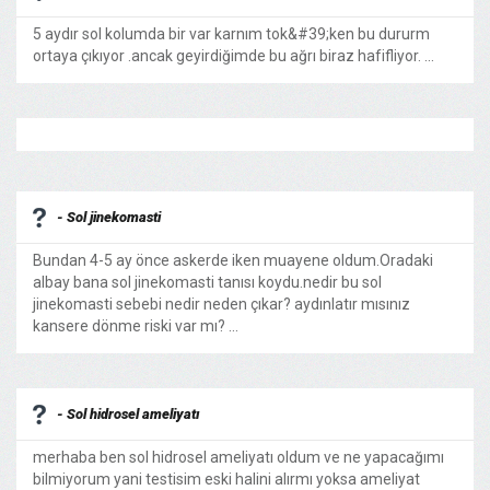
5 aydır sol kolumda bir var karnım tok&#39;ken bu dururm
ortaya çıkıyor .ancak geyirdiğimde bu ağrı biraz hafifliyor. ...
- Sol jinekomasti
Bundan 4-5 ay önce askerde iken muayene oldum.Oradaki
albay bana sol jinekomasti tanısı koydu.nedir bu sol
jinekomasti sebebi nedir neden çıkar? aydınlatır mısınız
kansere dönme riski var mı? ...
- Sol hidrosel ameliyatı
merhaba ben sol hidrosel ameliyatı oldum ve ne yapacağımı
bilmiyorum yani testisim eski halini alırmı yoksa ameliyat