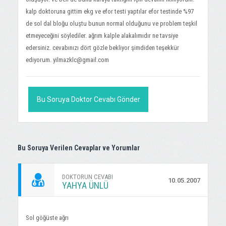
kalp doktoruna gittim ekg ve efor testi yaptılar efor testinde %97
de sol dal bloğu oluştu bunun normal olduğunu ve problem teşkil
etmeyeceğini söylediler. ağrım kalple alakalımıdır ne tavsiye
edersiniz. cevabınızı dört gözle bekliyor şimdiden teşekkür
ediyorum.
yilmazklc@gmail.com
Bu Soruya Doktor Cevabı Gönder
Bu Soruya Verilen Cevaplar ve Yorumlar
DOKTORUN CEVABI
10.05.2007
YAHYA ÜNLÜ
Sol göğüste ağrı