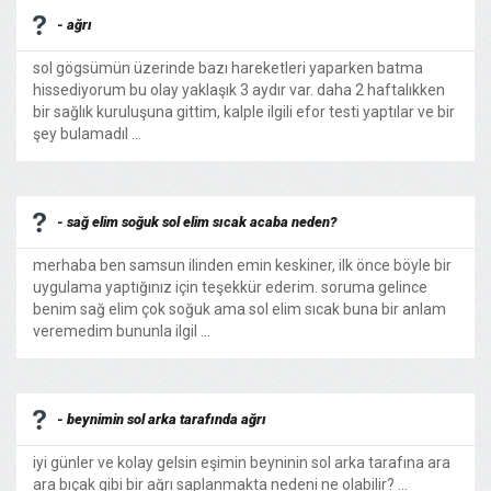
- ağrı
sol gögsümün üzerinde bazı hareketleri yaparken batma
hissediyorum bu olay yaklaşık 3 aydır var. daha 2 haftalıkken
bir sağlık kuruluşuna gittim, kalple ilgili efor testi yaptılar ve bir
şey bulamadıl ...
- sağ elim soğuk sol elim sıcak acaba neden?
merhaba ben samsun ilinden emin keskiner, ilk önce böyle bir
uygulama yaptığınız için teşekkür ederim. soruma gelince
benim sağ elim çok soğuk ama sol elim sıcak buna bir anlam
veremedim bununla ilgil ...
- beynimin sol arka tarafında ağrı
iyi günler ve kolay gelsin eşimin beyninin sol arka tarafına ara
ara bıçak gibi bir ağrı saplanmakta nedeni ne olabilir? ...