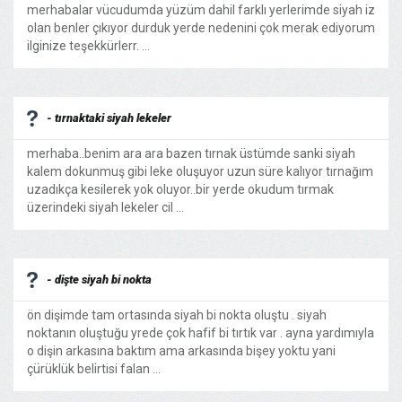
merhabalar vücudumda yüzüm dahil farklı yerlerimde siyah iz
olan benler çıkıyor durduk yerde nedenini çok merak ediyorum
ilginize teşekkürlerr. ...
- tırnaktaki siyah lekeler
merhaba..benim ara ara bazen tırnak üstümde sanki siyah
kalem dokunmuş gibi leke oluşuyor uzun süre kalıyor tırnağım
uzadıkça kesilerek yok oluyor..bir yerde okudum tırmak
üzerindeki siyah lekeler cil ...
- dişte siyah bi nokta
ön dişimde tam ortasında siyah bi nokta oluştu . siyah
noktanın oluştuğu yrede çok hafif bi tırtık var . ayna yardımıyla
o dişin arkasına baktım ama arkasında bişey yoktu yani
çürüklük belirtisi falan ...