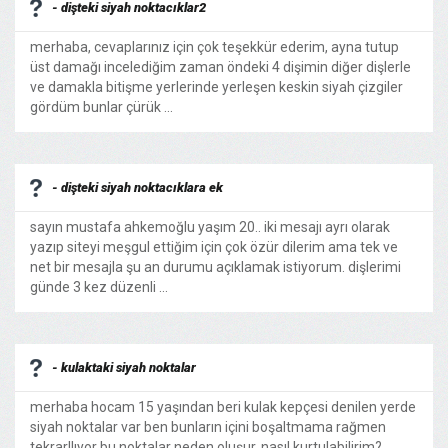
- dişteki siyah noktacıklar2
merhaba, cevaplarınız için çok teşekkür ederim, ayna tutup
üst damağı incelediğim zaman öndeki 4 dişimin diğer dişlerle
ve damakla bitişme yerlerinde yerleşen keskin siyah çizgiler
gördüm bunlar çürük ...
- dişteki siyah noktacıklara ek
sayın mustafa ahkemoğlu yaşım 20.. iki mesajı ayrı olarak
yazıp siteyi meşgul ettiğim için çok özür dilerim ama tek ve
net bir mesajla şu an durumu açıklamak istiyorum. dişlerimi
günde 3 kez düzenli ...
- kulaktaki siyah noktalar
merhaba hocam 15 yaşından beri kulak kepçesi denilen yerde
siyah noktalar var ben bunların içini boşaltmama rağmen
tekrarllıyor bu noktalar neden oluşur, nasıl kurtulabilirim?