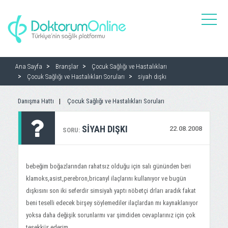
toggle
naviga
Ana Sayfa
Branşlar
Çocuk Sağlığı ve Hastalıkları
Çocuk Sağlığı ve Hastalıkları Soruları
siyah dışkı
Danışma Hattı
Çocuk Sağlığı ve Hastalıkları Soruları
SIYAH DIŞKI
22.08.2008
SORU:
bebeğim boğazlarından rahatsız olduğu için salı gününden beri
klamoks,asist,perebron,bricanyl ilaçlarını kullanıyor ve bugün
dışkısını son iki seferdir simsiyah yaptı nöbetçi drları aradık fakat
beni teselli edecek birşey söylemediler ilaçlardan mı kaynaklanıyor
yoksa daha değişik sorunlarmı var şimdiden cevaplarınız için çok
teşekkür ederim