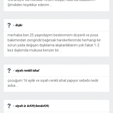
Şimdiden teşekkür ederim ...
- dışkı
merhaba ben 25 yaşındayım beslenmem düzenli ve posa
bakımından zengindir.bağırsak hareketlerimde herhangi bir
sorun yada değişen dışkılama alışkanlıklarım yok.fakat 1-2
kez dışkımda mukusa benzer bir ...
- siyah renkli ishal
çocuğum 16 aylık ve siyah renkli ishal yapıyor sebebi nedir
acba ...
- siyah iz &#39;ben&#39;