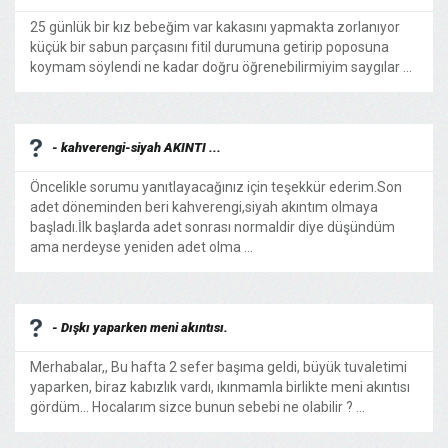
25 günlük bir kız bebeğim var kakasını yapmakta zorlanıyor
küçük bir sabun parçasını fitil durumuna getirip poposuna
koymam söylendi ne kadar doğru öğrenebilirmiyim saygılar ...
- kahverengi-siyah AKINTI ...
Öncelikle sorumu yanıtlayacağınız için teşekkür ederim.Son
adet döneminden beri kahverengi,siyah akıntım olmaya
başladı.İlk başlarda adet sonrası normaldir diye düşündüm
ama nerdeyse yeniden adet olma ...
- Dışkı yaparken meni akıntısı.
Merhabalar,, Bu hafta 2 sefer başıma geldi, büyük tuvaletimi
yaparken, biraz kabızlık vardı, ıkınmamla birlikte meni akıntısı
gördüm... Hocalarım sizce bunun sebebi ne olabilir ? ...