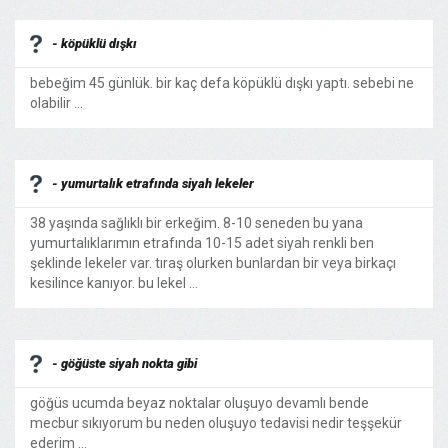
- köpüklü dışkı
bebeğim 45 günlük. bir kaç defa köpüklü dışkı yaptı. sebebi ne
olabilir ...
- yumurtalık etrafında siyah lekeler
38 yaşında sağlıklı bir erkeğim. 8-10 seneden bu yana
yumurtalıklarımın etrafında 10-15 adet siyah renkli ben
şeklinde lekeler var. tıraş olurken bunlardan bir veya birkaçı
kesilince kanıyor. bu lekel ...
- göğüste siyah nokta gibi
göğüs ucumda beyaz noktalar oluşuyo devamlı bende
mecbur sıkıyorum bu neden oluşuyo tedavisi nedir teşşekür
ederim ...