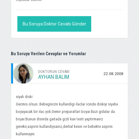
Bu Soruya Doktor Cevabı Gönder
Bu Soruya Verilen Cevaplar ve Yorumlar
DOKTORUN CEVABI
22.08.2008
AYHAN BALIM
siyah diski
Gecmis olsun..Bebeginizin kullandigi ilaclar icinde diskiyi siyaha
boyayacak bir ilac yok.Demir preparatlari boyar.Bazi gidalar da
boyar.Bunun disinda gaitada gizli kan testi yaptirmaniz
gerekir,aspirin kullandiysaniz,derhal kesin ve bebekte aspirin
kullanmayin.