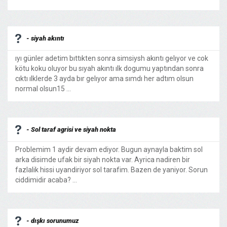
- siyah akıntı
ıyı günler adetim bıttıkten sonra simsiysh akıntı gelıyor ve cok
kötu koku oluyor bu sıyah akıntı ılk dogumu yaptından sonra
cıktı ılklerde 3 ayda bır gelıyor ama sımdı her adtım olsun
normal olsun15 ...
- Sol taraf agrisi ve siyah nokta
Problemim 1 aydir devam ediyor. Bugun aynayla baktim sol
arka disimde ufak bir siyah nokta var. Ayrica nadiren bir
fazlalik hissi uyandiriyor sol tarafim. Bazen de yaniyor. Sorun
ciddimidir acaba? ...
- dışkı sorunumuz