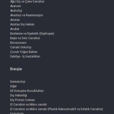
Ağız Diş ve Çene Cerrahisi
Anatomi
Androloji
Anestezi ve Reanimasyon
Asistan
Asistan Diş Hekimi
Avukat
Beslenme ve Diyetetik (Diyetisyen)
Beyin ve Sinir Cerrahisi
Biorezonans
Cerrahi Onkoloji
Çocuk Yoğun Bakımı
Dahiliye - İç Hastalıkları
Branşlar
Dermatoloji
Diğer
Dil Konuşma Bozuklukları
Diş Hekimliği
Diş Protezi Uzmanı
El Cerrahisi ve Mikro cerrahi
El Cerrahisi ve Mikro cerrahi (Plastik Rekonstruktif ve Estetik Cerrahisi)
Endodonti