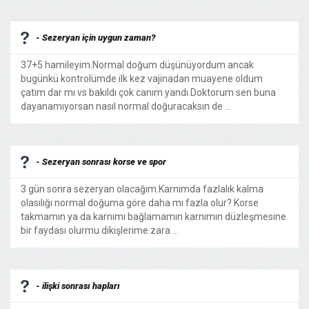
- Sezeryan için uygun zaman?
37+5 hamileyim.Normal doğum düşünüyordum ancak
bugünkü kontrolümde ilk kez vajinadan muayene oldum
çatım dar mı vs bakıldı çok canım yandı.Doktorum sen buna
dayanamıyorsan nasıl normal doğuracaksın de ...
- Sezeryan sonrası korse ve spor
3 gün sonra sezeryan olacağım.Karnımda fazlalık kalma
olasılığı normal doğuma göre daha mı fazla olur? Korse
takmamın ya da karnımı bağlamamın karnımın düzleşmesine
bir faydası olurmu dikişlerime zara ...
- ilişki sonrası hapları