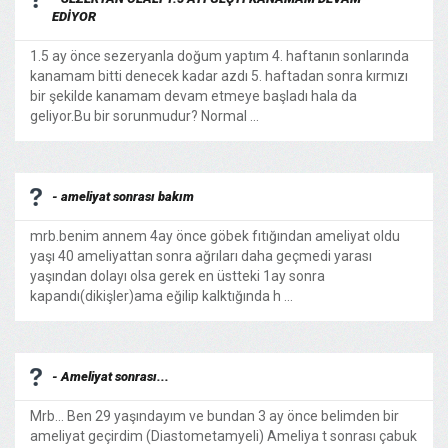
EDİYOR
1.5 ay önce sezeryanla doğum yaptım 4. haftanın sonlarında
kanamam bitti denecek kadar azdı 5. haftadan sonra kırmızı
bir şekilde kanamam devam etmeye başladı hala da
geliyor.Bu bir sorunmudur? Normal ...
- ameliyat sonrası bakım
mrb.benim annem 4ay önce göbek fıtığından ameliyat oldu
yaşı 40 ameliyattan sonra ağrıları daha geçmedi yarası
yaşından dolayı olsa gerek en üstteki 1ay sonra
kapandı(dikişler)ama eğilip kalktığında h ...
- Ameliyat sonrası...
Mrb... Ben 29 yaşındayım ve bundan 3 ay önce belimden bir
ameliyat geçirdim (Diastometamyeli) Ameliya t sonrası çabuk