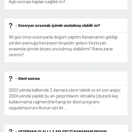
ilişki sonrası hapları sağlıklı mı? ...
- Sezeryan sırasında içimde unutulmuş olabilir mi?
40 gün önce sezeryanla doğum yaptım.Kanamamın geldiği
yerden pamuğa benzeyen birşeyler geliyor.Sezeryan
sırasında içimde birşey unutulmuş olabilirmi? Bana zarar
verirmi? ...
- Stent sonrası
2003 yılında kalbimde 2 damara stent takıldı ve en son anjiyo
2004 yılında yapıldı.Şu an çarpıntılarım olmakta (düzenli ilaç
kullanmama rağmen)Herhangi bir diyet programı
uygulamıyorum.Bunun için bir ...
- SEZERYAN OLALI 1.5 AYI GEÇTİ KANAMAM DEVAM