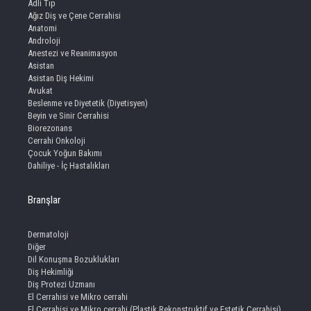
Adli Tıp
Ağız Diş ve Çene Cerrahisi
Anatomi
Androloji
Anestezi ve Reanimasyon
Asistan
Asistan Diş Hekimi
Avukat
Beslenme ve Diyetetik (Diyetisyen)
Beyin ve Sinir Cerrahisi
Biorezonans
Cerrahi Onkoloji
Çocuk Yoğun Bakımı
Dahiliye - İç Hastalıkları
Branşlar
Dermatoloji
Diğer
Dil Konuşma Bozuklukları
Diş Hekimliği
Diş Protezi Uzmanı
El Cerrahisi ve Mikro cerrahi
El Cerrahisi ve Mikro cerrahi (Plastik Rekonstruktif ve Estetik Cerrahisi)