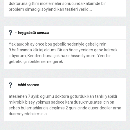
doktoruna gittim incelemeler sonucunda kalbimde bir
problem olmadığı söylendi kan testleri verild ...
- boş gebelik sonrası
Yaklaşık bir ay önce boş gebelik nedeniyle gebeliğimin
9.haftasında kürtaj oldum. Bir an önce yeniden gebe kalmak
istiyorum, Kendimi buna çok hazır hissediyorum. Yeni bir
gebelik için beklememe gerek ...
- tahlıl sonrası
ateslenen 7 aylık oglumu doktora goturduk kan tahlılı yapıldı
mıkrobik bısey yokmus sadece kanı dusukmus.ates ıcın bır
sebeb bulamadılar.dıs degılmıs.2 gun ıcınde duser dedıler ama
dusmeyedebılırmıs a ...