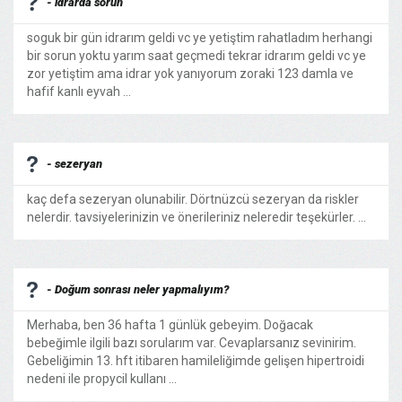
- idrarda sorun
soguk bir gün idrarım geldi vc ye yetiştim rahatladım herhangi
bir sorun yoktu yarım saat geçmedi tekrar idrarım geldi vc ye
zor yetiştim ama idrar yok yanıyorum zoraki 123 damla ve
hafif kanlı eyvah ...
- sezeryan
kaç defa sezeryan olunabilir. Dörtnüzcü sezeryan da riskler
nelerdir. tavsiyelerinizin ve önerileriniz neleredir teşekürler. ...
- Doğum sonrası neler yapmalıyım?
Merhaba, ben 36 hafta 1 günlük gebeyim. Doğacak
bebeğimle ilgili bazı sorularım var. Cevaplarsanız sevinirim.
Gebeliğimin 13. hft itibaren hamileliğimde gelişen hipertroidi
nedeni ile propycil kullanı ...