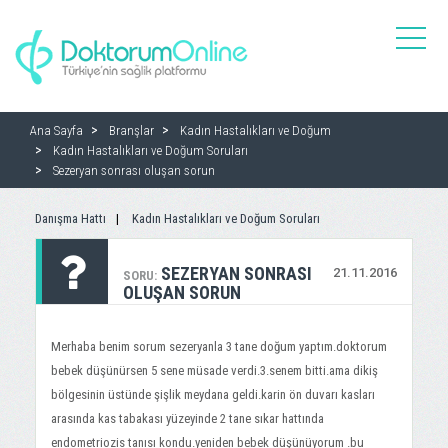
toggle
naviga
Ana Sayfa
Branşlar
Kadın Hastalıkları ve Doğum
Kadın Hastalıkları ve Doğum Soruları
Sezeryan sonrası oluşan sorun
Danışma Hattı
Kadın Hastalıkları ve Doğum Soruları
SEZERYAN SONRASI
21.11.2016
SORU:
OLUŞAN SORUN
Merhaba benim sorum sezeryanla 3 tane doğum yaptım.doktorum
bebek düşünürsen 5 sene müsade verdi.3.senem bitti.ama dikiş
bölgesinin üstünde şişlik meydana geldi.karin ön duvarı kasları
arasında kas tabakası yüzeyinde 2 tane sıkar hattında
endometriozis tanısı kondu.yeniden bebek düşünüyorum .bu