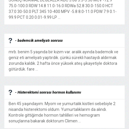
SONUÇ NORMAL DEĞERLER RBC 5.08 3.5-5.50 MCV -72.9
75.0-100.0 RDW 14.8 11.0-16.0 RDWa 52.8 30.0-150.0 HCT
37.0 30-50.0 PLT 345 10-400 MPV -5.8 8.0-11.0 PDW 7.9 0.1-
99.9 PCT 0.20 0.01-9.99 LP ...
- bademcik ameliyatı sonrası
mrb. benim 5 yaşında bir kızım var. aralık ayında bademcik ve
geniz eti ameliyatı yaptırdık. çünkü sürekli hastaydı aldırmak
zorunda kaldık. 2 hafta önce yüksek ateş şikayetiyle doktora
götürdük. fare ...
- Histerektomi sonrası hormon kullanımı
Ben 45 yaşındayım. Myom ve yumurtalık kistleri sebebiyle 2
nisanda histerektomi oldum. Yumurtalıklarım da alındı.
Kontrole gittiğimde hormon tahlilleri ve hemogram
sonuçlarına bakarak doktorum Climen ...