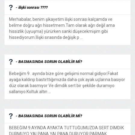
- ilişki sonrası ????
Merhabalar, benim şikayetim ilişki sonrası kalçamda ve
belime doğru ağrı hissetmem.Tam olarak ağrı değil ama
hissizlik (uyuşma) yürürken sanki düşecekmişim gibi
hissediyorum.İlişki sırasında değişik p ...
- BASMASINDA SORUN OLABİLİR Mİ?
Bebeğim 9 . ayında bize göre gelişimi normal gidiyor.Fakat
ayağa kaldırıp bastırttığımızda daha çok ayak uçlarına basıyor
düz olarak basmıyor Ve dimdik sert bir şekilde duramıyo
sallanıyo.Koltuk altın ...
- BASMASINDA SORUN OLABİLİR Mİ?
BEBEĞİM 9.AYINDA AYAKTA TUTTUĞUMUZDA SERT DİMDİK
DURMUYO YALPANA YALPANA DURUYOR.PARMAK