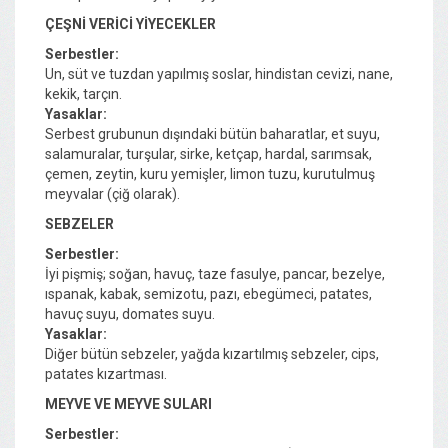
ÇEŞNİ VERİCİ YİYECEKLER
Serbestler
:
Un, süt ve tuzdan yapılmış soslar, hindistan cevizi, nane,
kekik, tarçın.
Yasaklar:
Serbest grubunun dışındaki bütün baharatlar, et suyu,
salamuralar, turşular, sirke, ketçap, hardal, sarımsak,
çemen, zeytin, kuru yemişler, limon tuzu, kurutulmuş
meyvalar (çiğ olarak).
SEBZELER
Serbestler
:
İyi pişmiş; soğan, havuç, taze fasulye, pancar, bezelye,
ıspanak, kabak, semizotu, pazı, ebegümeci, patates,
havuç suyu, domates suyu.
Yasaklar:
Diğer bütün sebzeler, yağda kızartılmış sebzeler, cips,
patates kızartması.
MEYVE VE MEYVE SULARI
Serbestler: