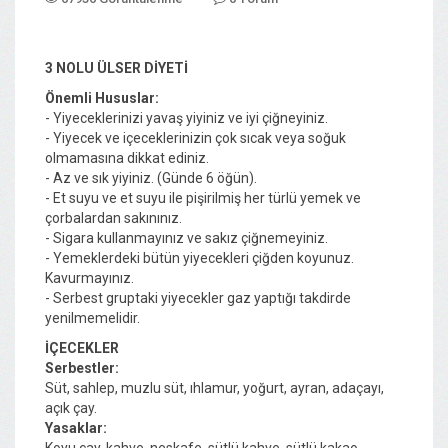
3 NOLU ÜLSER DİYETİ
Önemli Hususlar:
- Yiyeceklerinizi yavaş yiyiniz ve iyi çiğneyiniz.
- Yiyecek ve içeceklerinizin çok sıcak veya soğuk
olmamasına dikkat ediniz.
- Az ve sık yiyiniz. (Günde 6 öğün).
- Et suyu ve et suyu ile pişirilmiş her türlü yemek ve
çorbalardan sakınınız.
- Sigara kullanmayınız ve sakız çiğnemeyiniz.
- Yemeklerdeki bütün yiyecekleri çiğden koyunuz.
Kavurmayınız.
- Serbest gruptaki yiyecekler gaz yaptığı takdirde
yenilmemelidir.
İÇECEKLER
Serbestler:
Süt, sahlep, muzlu süt, ıhlamur, yoğurt, ayran, adaçayı,
açık çay.
Yasaklar:
Koyu çay, kahve, neskafe, sütlü kahve, sütlü kakao,