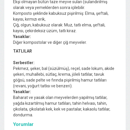
Ekşi olmayan bütün taze meyve suları (sulandırılmış
olarak veya yemeklerden sonra içilebilir.
Komposto şeklinde kabuksuz pişirilmiş: Elma, şeftali,
kayısı, kırmızı erik,
Çiğ, olgun, kabuksuz olarak: Muz, tatlı elma, şeftali,
kayısı, çekirdeksiz üzüm, tatlı kiraz.
Yasaklar:
Diğer kompostolar ve diğer çiğ meyveler.
TATLILAR
Serbestler
:
Pekmez, şeker, bal (süzülmüş), reçel, sade lokum, akide
şekeri, muhallebi, sütlaç, krema, jöleli tatlılar, tavuk
göğsü, sade pelte ve fırında pişirilmiş hamur tatlıları
(revani, yoğurt tatlısı ve benzeri).
Yasaklar:
Baharat ve yasak olan meyvelerden yapılmış tatlılar,
yağda kızartılmış hamur tatlıları, tahin helvası, tahin,
çikolata, çikolatalı kek, kek ve pastalar, kakaolu tatlılar,
dondurma.
Yorumlar