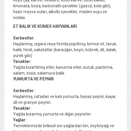
limonata, boza, karbonatlı içecekler (gazoz, kola gibi),
hazır meyve suları, alkollü içecekler, maden suyu ve
sodası.
ET BALIK VE KÜMES HAYVANLARI
Serbestler:
Haşlanmış, ızgara veya fırında pişirilmiş; kırmızı et, tavuk,
balık, hindi, sakatatlar (karaciğer, beyin, böbrek, dil, dalak,
yürek gibi).
Yasaklar:
Yağda kızartılmış etler, kavurma etler, sucuk, pastırma,
salam, sosis, salamura balık.
YUMURTA VE PEYNİR
Serbestler:
Haşlanmış, rafadan ve katı yumurta, beyaz peynir, kaşar,
dil ve gravyer peyniri.
Yasaklar:
Yağda kızarmış yumurta ve diğer peynirler.
Yağlar:
Yemeklerinizde bitkisel sıvı yağlardan biri, zeytinyağı ve