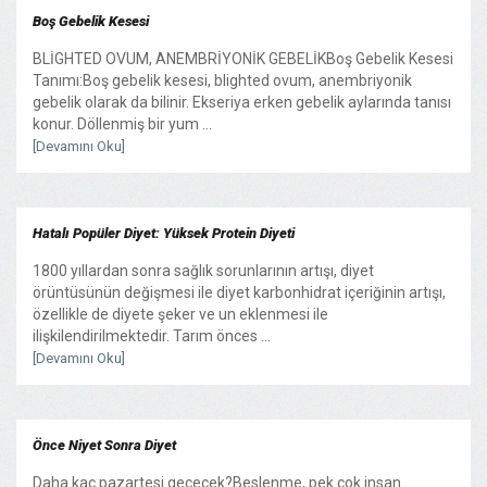
Boş Gebelik Kesesi
BLİGHTED OVUM, ANEMBRİYONİK GEBELİKBoş Gebelik Kesesi
Tanımı:Boş gebelik kesesi, blighted ovum, anembriyonik
gebelik olarak da bilinir. Ekseriya erken gebelik aylarında tanısı
konur. Döllenmiş bir yum ...
[Devamını Oku]
Hatalı Popüler Diyet: Yüksek Protein Diyeti
1800 yıllardan sonra sağlık sorunlarının artışı, diyet
örüntüsünün değişmesi ile diyet karbonhidrat içeriğinin artışı,
özellikle de diyete şeker ve un eklenmesi ile
ilişkilendirilmektedir. Tarım önces ...
[Devamını Oku]
Önce Niyet Sonra Diyet
Daha kaç pazartesi geçecek?Beslenme, pek çok insan