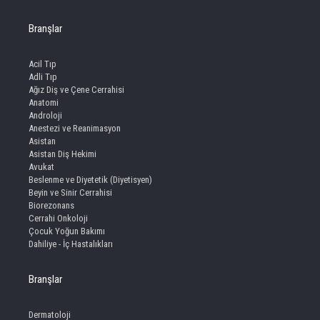
Branşlar
Acil Tıp
Adli Tıp
Ağız Diş ve Çene Cerrahisi
Anatomi
Androloji
Anestezi ve Reanimasyon
Asistan
Asistan Diş Hekimi
Avukat
Beslenme ve Diyetetik (Diyetisyen)
Beyin ve Sinir Cerrahisi
Biorezonans
Cerrahi Onkoloji
Çocuk Yoğun Bakımı
Dahiliye - İç Hastalıkları
Branşlar
Dermatoloji