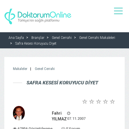
toggle
naviga
Ana Sayfa
Branşlar
Genel Cerrahi
Genel Cerrahi Makaleleri
Safra Kesesi Koruyucu Diyet
Makaleler
Genel Cerrahi
SAFRA KESESI KORUYUCU DIYET
Fahri
07.11.2007
YILMAZ
67956 Görüntülenme
0 Yorum