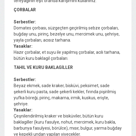
tereyağının eşit oranda karışımını kullanınız.
ÇORBALAR
Serbestler:
Domates çorbası, süzgeçten geçirilmiş sebze çorbaları,
buğday unu, pirinç, bezelye unu, mercimek unu, şehriye,
yayla çorbaları, acısız tarhana.
Yasaklar:
Hazır çorbalar, et suyu ile yapılmış çorbalar, acılı tarhana,
bütün kuru baklagil çorbaları.
TAHIL VE KURU BAKLAGİLLER
Serbestler:
Beyaz ekmek, sade kraker, bisküvi, peksimet, sade
şekerli kuru pasta, sade şekerli kekler, fırında pişirilmiş
yufka böreği, pirinç, makarna, irmik, kuskus, erişte,
şehriye.
Yasaklar:
Çeşnilendirilmiş kraker ve bisküviler, bütün kuru
baklagiller (kuru fasulye, nohut, mercimek, kuru bakla,
barbunya fasulyesi, börülce), mısır, bulgur, yarma buğday
ve kepekli undan yapılan yiyecekler.