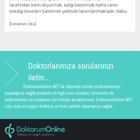
tarafından karın doyurmak, açlığı bastırmak hatta canın
istediği besinleri tüketmek şeklinde tanımlanmaktadır. Halbu
...
[Devamını Oku]
Doktorlarımıza sorularınızı
iletin...
DoktorumOnline.NET ile alanında uzman doktorlarımıza
yaşadığınız sağlık problemi ile ilgili soru sorabilir, isterseniz de
doktorlarımız ile muayene için iletişim kurabilirsiniz. DoktorumOnline.NET
size sizin en uygun doktora, en hızlı şekilde ulaşmanızı sağlar.