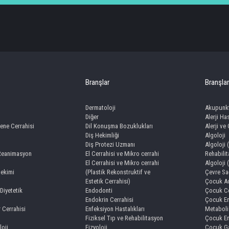
Branşlar
Branşlar
Dermatoloji
Akupunk
Diğer
Alerji Has
ene Cerrahisi
Dil Konuşma Bozuklukları
Alerji ve
Diş Hekimliği
Algoloji
Diş Protezi Uzmanı
Algoloji 
 Reanimasyon
El Cerrahisi ve Mikro cerrahi
Rehabili
El Cerrahisi ve Mikro cerrahi
Algoloji 
Hekimi
(Plastik Rekonstruktif ve
Çevre Sağ
Estetik Cerrahisi)
Çocuk Ac
Diyetetik
Endodonti
Çocuk Ce
Endokrin Cerrahisi
Çocuk En
r Cerrahisi
Enfeksiyon Hastalıkları
Metaboli
Fiziksel Tıp ve Rehabilitasyon
Çocuk En
loji
Fizyoloji
Çocuk Ga