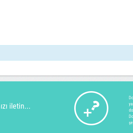
Do
ı iletin...
ya
do
Do
şe