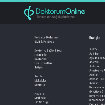
Kullanıcı Sözleşmesi
Branşlar
Gizlilik Politikası
Acil Tıp
Doktor ve Sağlık Sitesi
Adli Tıp
Hastalıklar
Ağız Diş ve Ç
Doktor Bul
Anatomi
Üye Hizmetleri
Androloji
İletişim
Anestezi ve
Asistan
Sorular
Asistan Diş 
Makaleler
Avukat
Doktorlar
Beslenme ve 
(Diyetisyen)
Haberler
Beyin ve Sini
Merkezler
Biorezonans
Tıp Sözlüğü
Cerrahi Onko