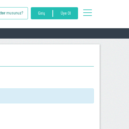
|
toggle
tor
musunuz?
Giriş
Üye Ol
navigation