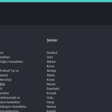
Şehirler
tur
İstanbul
talıkları
İzmir
 Göğüs Hastalıkları
Ankara
Bursa
(Fiziksel Tıp ve
Antalya
tasyon)
Adana
(Noroloji)
Konya
lığı
Mersin
il
Diyarbakir
rrahisi
Kocaeli
dokrinolojik ve
Ordu
zma Hastalıkları
Hatay
feksiyon Hastalıkları
Manisa
stroenteroloji,
Kayseri