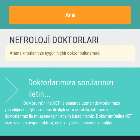
Ara
NEFROLOJI DOKTORLARI
Arama kriterlerinize uygun hiçbir doktor bulunamadı.
Doktorlarımıza sorularınızı
iletin...
DoktorumOnline.NET ile alanında uzman doktorlarımıza
yaşadığınız sağlık problemi ile ilgili soru sorabilir, isterseniz de
doktorlarımız ile muayene için iletişim kurabilirsiniz. DoktorumOnline.NET
size sizin en uygun doktora, en hızlı şekilde ulaşmanızı sağlar.