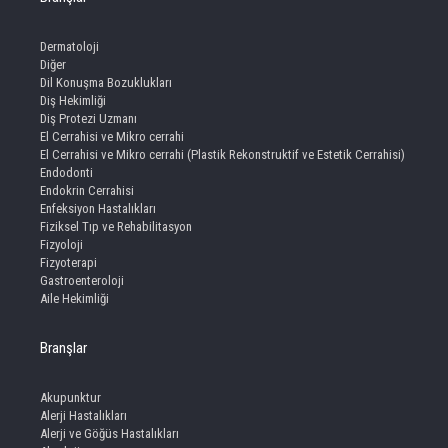
Dermatoloji
Diğer
Dil Konuşma Bozuklukları
Diş Hekimliği
Diş Protezi Uzmanı
El Cerrahisi ve Mikro cerrahi
El Cerrahisi ve Mikro cerrahi (Plastik Rekonstruktif ve Estetik Cerrahisi)
Endodonti
Endokrin Cerrahisi
Enfeksiyon Hastalıkları
Fiziksel Tıp ve Rehabilitasyon
Fizyoloji
Fizyoterapi
Gastroenteroloji
Aile Hekimliği
Branşlar
Akupunktur
Alerji Hastalıkları
Alerji ve Göğüs Hastalıkları