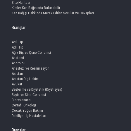
Site Haritası
Kimler Kan Bağışında Bulunabilir
Kan Bağışı Hakkında Merak Edilen Sorular ve Cevapları
Branşlar
Acil Tıp
Adli Tıp
Ağız Diş ve Çene Cerrahisi
Anatomi
Androloji
Anestezi ve Reanimasyon
Asistan
Asistan Diş Hekimi
Avukat
Beslenme ve Diyetetik (Diyetisyen)
Beyin ve Sinir Cerrahisi
Biorezonans
Cerrahi Onkoloji
Çocuk Yoğun Bakımı
Dahiliye - İç Hastalıkları
Branşlar