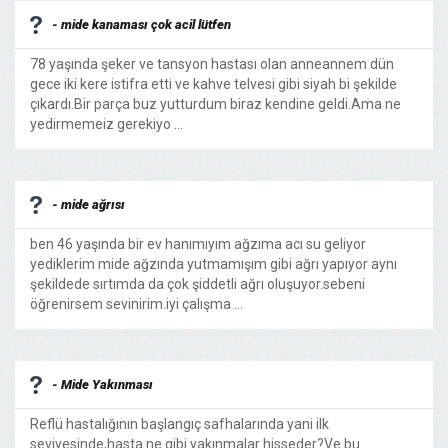
- mide kanaması çok acil lütfen
78 yaşında şeker ve tansyon hastası olan anneannem dün
gece iki kere istifra etti ve kahve telvesi gibi siyah bi şekilde
çıkardı.Bir parça buz yutturdum biraz kendine geldi.Ama ne
yedirmemeiz gerekiyo ...
- mide ağrısı
ben 46 yaşında bir ev hanımıyım ağzıma acı su geliyor
yediklerim mide ağzında yutmamışım gibi ağrı yapıyor aynı
şekildede sırtımda da çok şiddetli ağrı oluşuyor.sebeni
öğrenirsem sevinirim.iyi çalışma ...
- Mide Yakınması
Reflü hastalığının başlangıç safhalarında yani ilk
seviyesinde,hasta ne gibi yakınmalar hisseder?Ve bu