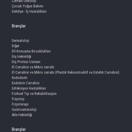
Cerrahi Onkoloji
Çocuk Yoğun Bakımı
Dahiliye - İç Hastalıkları
Branşlar
Dermatoloji
Diğer
Dil Konuşma Bozuklukları
Diş Hekimliği
Diş Protezi Uzmanı
El Cerrahisi ve Mikro cerrahi
El Cerrahisi ve Mikro cerrahi (Plastik Rekonstruktif ve Estetik Cerrahisi)
Endodonti
Endokrin Cerrahisi
Enfeksiyon Hastalıkları
Fiziksel Tıp ve Rehabilitasyon
Fizyoloji
Fizyoterapi
Gastroenteroloji
Aile Hekimliği
Branşlar