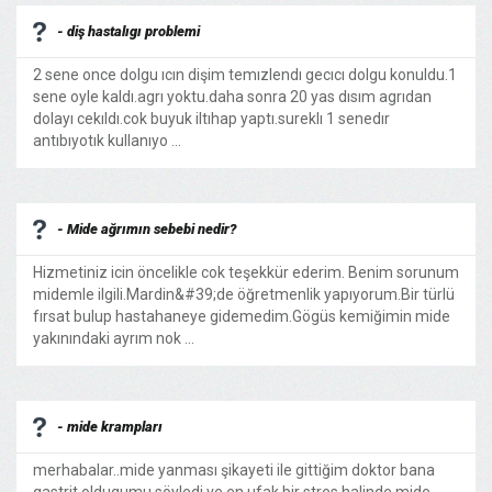
- diş hastalıgı problemi
2 sene once dolgu ıcın dişim temızlendı gecıcı dolgu konuldu.1
sene oyle kaldı.agrı yoktu.daha sonra 20 yas dısım agrıdan
dolayı cekıldı.cok buyuk iltıhap yaptı.sureklı 1 senedır
antıbıyotık kullanıyo ...
- Mide ağrımın sebebi nedir?
Hizmetiniz icin öncelikle cok teşekkür ederim. Benim sorunum
midemle ilgili.Mardin&#39;de öğretmenlik yapıyorum.Bir türlü
fırsat bulup hastahaneye gidemedim.Gögüs kemiğimin mide
yakınındaki ayrım nok ...
- mide krampları
merhabalar..mide yanması şikayeti ile gittiğim doktor bana