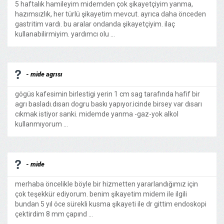
5 haftalık hamileyim midemden çok şikayetçiyim yanma,
hazımsızlık, her türlü şikayetim mevcut. ayrıca daha önceden
gastritim vardı. bu aralar ondanda şikayetçiyim. ilaç
kullanabilirmiyim. yardımcı olu ...
- mide agrısı
gögüs kafesimin birlestigi yerin 1 cm sag tarafında hafif bir
agrı basladı.dısarı dogru baskı yapıyor.icinde birsey var dısarı
cıkmak istiyor sanki. midemde yanma -gaz-yok alkol
kullanmıyorum ...
- mide
merhaba öncelikle böyle bir hizmetten yararlandığımız için
çok teşekkür ediyorum. benim şikayetim midem ile ilgili
bundan 5 yıl öce sürekli kusma şikayeti ile dr gittim endoskopi
çektirdim 8 mm çapınd ...