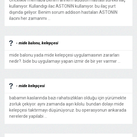
Öncelikle merhaba Benim annem addison hastası sürekli ilaç
kullanıyor. Kullandıgı ilac ASTONİN kullanıyor. bu ilaç yurt
dışında geliyor. Benim sorum addison hastaları ASTONİN
ilacını her zamanmı ...
- mide balonu, kelepçesi
mide balonu yada mide kelepçesi uygulamasının zararları
nedir?. bide bu uygulamayı yapan izmir de bir yer varmıır ...
- mide kelepçesi
babamın kaslarında bazı rahatsızlıkları olduğu için yürümekte
zorluk çekiyor. aynı zamanda aşırı kilolu. bundan dolayı mide
kelepçesi taktırmayı düşünüyoruz. bu operasyonun ankarada
nerelerde yapılabi ...