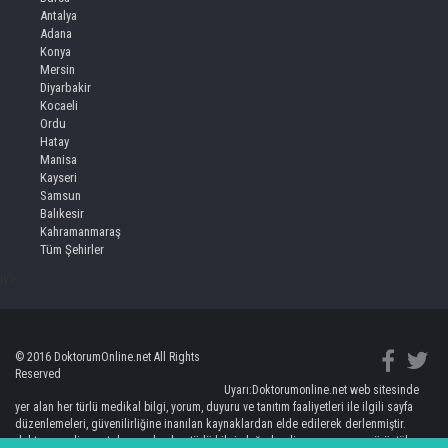
Antalya
Adana
Konya
Mersin
Diyarbakir
Kocaeli
Ordu
Hatay
Manisa
Kayseri
Samsun
Balıkesir
Kahramanmaraş
Tüm Şehirler
iv>
© 2016 DoktorumOnline.net All Rights
Reserved
Uyarı:Doktorumonline.net web sitesinde
yer alan her türlü medikal bilgi, yorum, duyuru ve tanıtım faaliyetleri ile ilgili sayfa
düzenlemeleri, güvenilirliğine inanılan kaynaklardan elde edilerek derlenmiştir.
doktorumonline.net de yer alan her türlü bilgi, değerlendirme, yorum ve görüntüler