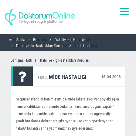
toggle
naviga
Ana Sayfa
Branşlar
Dahiliye - İç Hastalıkları
Dahiliye - İç Hastalıkları Soruları
mide hastalıgı
Danışma Hattı
Dahiliye - İç Hastalıkları Soruları
MIDE HASTALIGI
18.04.2008
SORU:
iyi günler efendim benim eşim de mide rahatsızlıgı var şöyleki eşim
hamile kaldıktan sonra mide bulantısı vardı ama dogum yapalı 4
sene oldu hala mide bulantısı var ve bazen midem agrıyor diyör
şimdi buralarda doktorlara çıkarıyoruz ilaç verip gönderiyorlar
halaDA bulantı var ne yapmamızı tavsiye edersiniz