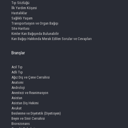
Tıp Sözlüğü
İlk Yardım Köşesi
Hastalıklar
Sağlıklı Yaşam
Transportasyon ve Organ Bağışı
Site Haritası
Kimler Kan Bağışında Bulunabilir
Kan Bağışı Hakkında Merak Edilen Sorular ve Cevapları
Branşlar
Acil Tıp
Adli Tıp
Ağız Diş ve Çene Cerrahisi
Anatomi
Androloji
Anestezi ve Reanimasyon
Asistan
Asistan Diş Hekimi
Avukat
Beslenme ve Diyetetik (Diyetisyen)
Beyin ve Sinir Cerrahisi
Biorezonans