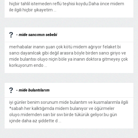
hiçbir tahlil istemeden reflü teşhisi koydu.Daha önce midem
ile ilgili hiçbir şikayetim ...
- mide sancımın sebebi
merhabalar inanın şuan çok kötü midem ağrıyor felaket bi
sancı dayanılcak gibi değil arasıra böyle birden sancı giriyo ve
mide bulantısı oluyo niçin böle ya inanın doktora gitmeyey çok
korkuyorum endo ...
- mide bulantılarım
iyi günler benim sorunum mide bulantım ve kusmalarımla ilgili
*sabah her kalktığımda midem bulanıyor ve öğürmeler
oluyo.midemden sarı bir sıvı birde tükürük geliyor.bu gün
içinde daha az şiddette d ...