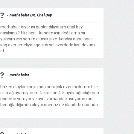
- merhabalar DR. Ünal Bey
merhabalr diyor ıyı gunler dılıyorum unal bey
nasılsınız? filiz ben... kendım ıcın değıl ama bır
yakınım ıcın sorum olucak sıze. kendısı daha once
sag over amelıyatı gecırdı sol overdede kıst devam
et ...
- merhabalar
bazen olaylar karşısında beni çok üzen bi durum bile
olsa ağlayamıyorum.fakat son 4-5 aydır ağladığımda
mideme vuruyor ve aynı zamanda kusuyorum.bu
her ağladığımda oluyor.önerinz ne olabilir bu konuda
...