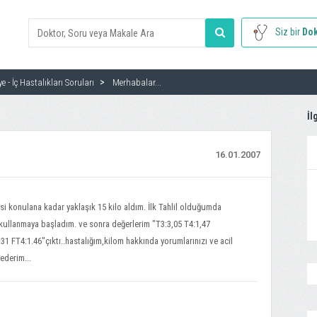
Siz bir
Dok
ye - İç Hastalıkları Soruları
Merhabalar...
İl
16.01.2007
si konulana kadar yaklaşık 15 kilo aldım. İlk Tahlil olduğumda
kullanmaya başladım. ve sonra değerlerim "T3:3,05 T4:1,47
31 FT4:1.46"çıktı..hastalığım,kilom hakkında yorumlarınızı ve acil
ederim...