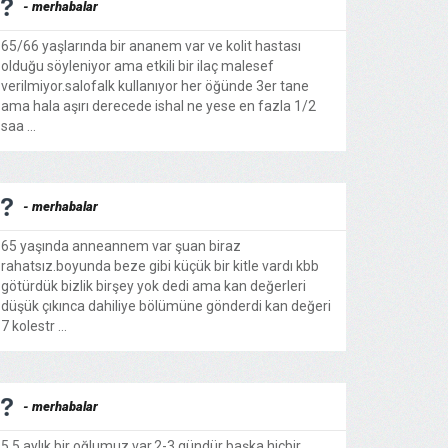
- merhabalar
65/66 yaşlarında bir ananem var ve kolit hastası
olduğu söyleniyor ama etkili bir ilaç malesef
verilmiyor.salofalk kullanıyor her öğünde 3er tane
ama hala aşırı derecede ishal ne yese en fazla 1/2
saa ...
- merhabalar
65 yaşında anneannem var şuan biraz
rahatsız.boyunda beze gibi küçük bir kitle vardı kbb
götürdük bizlik birşey yok dedi ama kan değerleri
düşük çıkınca dahiliye bölümüne gönderdi kan değeri
7 kolestr ...
- merhabalar
5,5 aylık bir oğlumuz var.2-3 gündür başka hiçbir