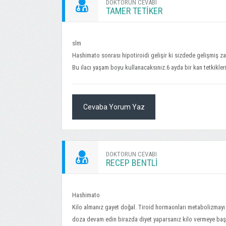
DOKTORUN CEVABI
TAMER TETİKER
slm
Hashimato sonrası hipotiroidi gelişir ki sizdede gelişmiş za
Bu ilacı yaşam boyu kullanacaksınız.6 ayda bir kan tetkikleri
Cevaba Yorum Yaz
DOKTORUN CEVABI
RECEP BENTLİ
Hashimato
Kilo almanız gayet doğal. Tiroid hormaonları metabolizmayı h
doza devam edin birazda diyet yaparsanız kilo vermeye baş