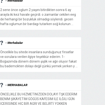
- merhabalar
2 sene önce oglum 2 yaşını bitirdikten sonra 6 ay
arayla iki kez havale geçirdi. o zamanlar cekilen eeg
de herhangi bir bozukluk olmadıgı söylendi. gecen
hafta oglumun bir bardagı tutarken soğ kolunun ...
- Merhabalar
Öncelikle bu sitede insanlara sunduğunuz fırsatlar
ve sorulara verilen ilgiye teşekkür ederim. 1-
Boğazımda dönem dönem şişlik ve ağrı oluyor fakat
bu bademcikten dolayı değil çünkü yemek yerken y ...
- MERHABALAR
ÖNCELİKLE BU HİZMETİNİZDEN DOLAYI TŞK EDERİM
BENİM ŞİKAYETİM GÖGÜS KAFESİM İLE İLĞİLİ GÜN
İÇERİSİNDE HİÇ BİR AGRI VE BELİRTİ YOKKEN