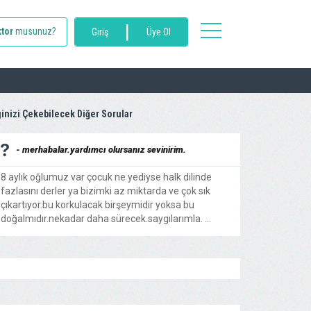
|
toggle
tor
musunuz?
Giriş
Üye Ol
navigation
ginizi Çekebilecek Diğer Sorular
- merhabalar.yardımcı olursanız sevinirim.
8 aylık oğlumuz var çocuk ne yediyse halk dilinde
fazlasını derler ya bizimki az miktarda ve çok sık
çıkartıyor.bu korkulacak birşeymidir yoksa bu
doğalmıdır.nekadar daha sürecek.saygılarımla. ...