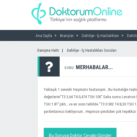
Ana Sayfa
Branşlar
Dahiliye - İç Hastalıkları
Dahili
Danışma Hattı
Dahiliye - İç Hastalıkları Soruları
MERHABALAR...
SORU:
Yaklaşık 1 senedir Haşimato hastasıyım...Bu hastalığın teşhi
değerlerim"T3:3,64 T4:0,474 TSH:100" Daha sonra Levatron 
TSH:1.81"çıktı...ve en sonn tahlilde "T3:0.902 T4:8,30 TSH:1.
yardımlarınızı bekliyorum...Hepinize şimdiden çok teşekkür 
Bu Soruya Doktor Cevabı Gönder