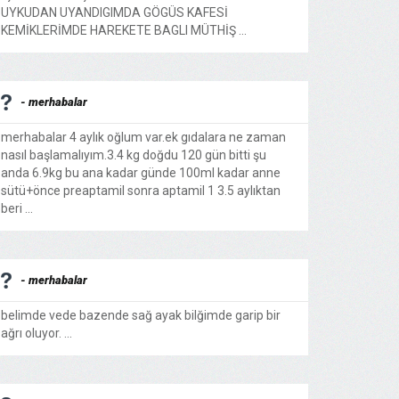
UYKUDAN UYANDIGIMDA GÖGÜS KAFESİ
KEMİKLERİMDE HAREKETE BAGLI MÜTHİŞ ...
- merhabalar
merhabalar 4 aylık oğlum var.ek gıdalara ne zaman
nasıl başlamalıyım.3.4 kg doğdu 120 gün bitti şu
anda 6.9kg bu ana kadar günde 100ml kadar anne
sütü+önce preaptamil sonra aptamil 1 3.5 aylıktan
beri ...
- merhabalar
belimde vede bazende sağ ayak bilğimde garip bir
ağrı oluyor. ...