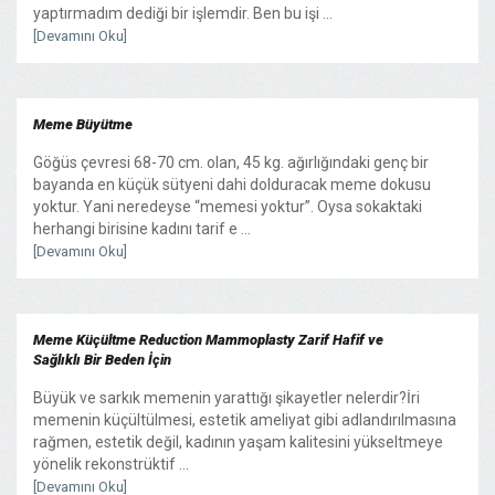
yaptırmadım dediği bir işlemdir. Ben bu işi ...
[Devamını Oku]
Meme Büyütme
Göğüs çevresi 68-70 cm. olan, 45 kg. ağırlığındaki genç bir
bayanda en küçük sütyeni dahi dolduracak meme dokusu
yoktur. Yani neredeyse “memesi yoktur”. Oysa sokaktaki
herhangi birisine kadını tarif e ...
[Devamını Oku]
Meme Küçültme Reduction Mammoplasty Zarif Hafif ve
Sağlıklı Bir Beden İçin
Büyük ve sarkık memenin yarattığı şikayetler nelerdir?İri
memenin küçültülmesi, estetik ameliyat gibi adlandırılmasına
rağmen, estetik değil, kadının yaşam kalitesini yükseltmeye
yönelik rekonstrüktif ...
[Devamını Oku]