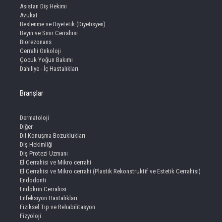
Asistan Diş Hekimi
Avukat
Beslenme ve Diyetetik (Diyetisyen)
Beyin ve Sinir Cerrahisi
Biorezonans
Cerrahi Onkoloji
Çocuk Yoğun Bakımı
Dahiliye - İç Hastalıkları
Branşlar
Dermatoloji
Diğer
Dil Konuşma Bozuklukları
Diş Hekimliği
Diş Protezi Uzmanı
El Cerrahisi ve Mikro cerrahi
El Cerrahisi ve Mikro cerrahi (Plastik Rekonstruktif ve Estetik Cerrahisi)
Endodonti
Endokrin Cerrahisi
Enfeksiyon Hastalıkları
Fiziksel Tıp ve Rehabilitasyon
Fizyoloji