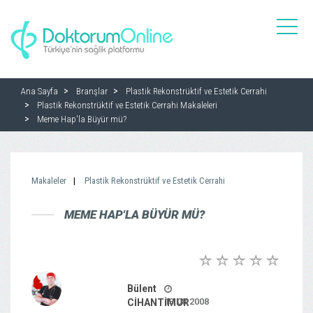
toggle
naviga
Ana Sayfa
Branşlar
Plastik Rekonstrüktif ve Estetik Cerrahi
Plastik Rekonstrüktif ve Estetik Cerrahi Makaleleri
Meme Hap'la Büyür mü?
Makaleler
Plastik Rekonstrüktif ve Estetik Cerrahi
MEME HAP'LA BÜYÜR MÜ?
Bülent
13.08.2008
CİHANTİMUR