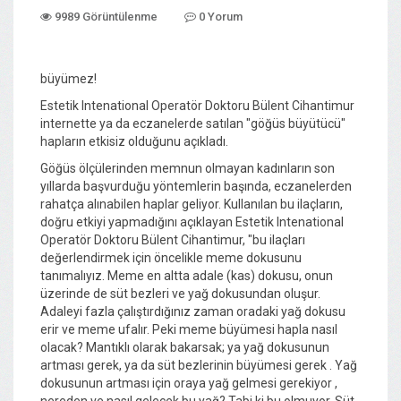
9989 Görüntülenme
0 Yorum
büyümez!
Estetik Intenational Operatör Doktoru Bülent Cihantimur
internette ya da eczanelerde satılan "göğüs büyütücü"
hapların etkisiz olduğunu açıkladı.
Göğüs ölçülerinden memnun olmayan kadınların son
yıllarda başvurduğu yöntemlerin başında, eczanelerden
rahatça alınabilen haplar geliyor. Kullanılan bu ilaçların,
doğru etkiyi yapmadığını açıklayan Estetik Intenational
Operatör Doktoru Bülent Cihantimur, "bu ilaçları
değerlendirmek için öncelikle meme dokusunu
tanımalıyız. Meme en altta adale (kas) dokusu, onun
üzerinde de süt bezleri ve yağ dokusundan oluşur.
Adaleyi fazla çalıştırdığınız zaman oradaki yağ dokusu
erir ve meme ufalır. Peki meme büyümesi hapla nasıl
olacak? Mantıklı olarak bakarsak; ya yağ dokusunun
artması gerek, ya da süt bezlerinin büyümesi gerek . Yağ
dokusunun artması için oraya yağ gelmesi gerekiyor ,
nereden ve nasıl gelecek bu yağ? Tabi ki bu olmuyor. Süt