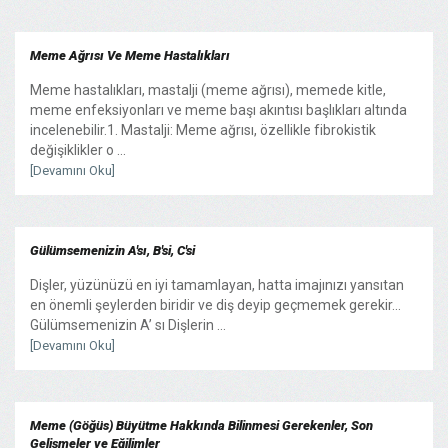
Meme Ağrısı Ve Meme Hastalıkları
Meme hastalıkları, mastalji (meme ağrısı), memede kitle,
meme enfeksiyonları ve meme başı akıntısı başlıkları altında
incelenebilir.1. Mastalji: Meme ağrısı, özellikle fibrokistik
değişiklikler o ...
[Devamını Oku]
Gülümsemenizin A'sı, B'si, C'si
Dişler, yüzünüzü en iyi tamamlayan, hatta imajınızı yansıtan
en önemli şeylerden biridir ve diş deyip geçmemek gerekir...
Gülümsemenizin A’ sı Dişlerin ...
[Devamını Oku]
Meme (Göğüs) Büyütme Hakkında Bilinmesi Gerekenler, Son
Gelişmeler ve Eğilimler