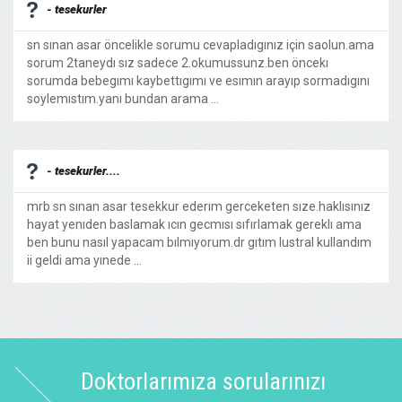
- tesekurler
sn sınan asar öncelikle sorumu cevapladıgınız için saolun.ama
sorum 2taneydı sız sadece 2.okumussunz.ben öncekı
sorumda bebegımı kaybettıgımı ve esımın arayıp sormadıgını
soylemıstım.yanı bundan arama ...
- tesekurler....
mrb sn sınan asar tesekkur ederım gerceketen sıze.haklısınız
hayat yenıden baslamak ıcın gecmısı sıfırlamak gereklı ama
ben bunu nasıl yapacam bılmıyorum.dr gıtım lustral kullandım
ii geldi ama yınede ...
Doktorlarımıza sorularınızı