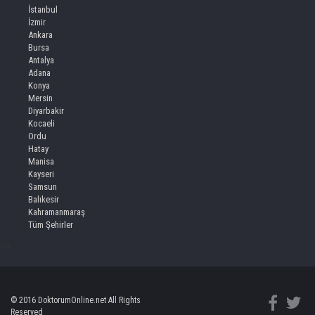
İstanbul
İzmir
Ankara
Bursa
Antalya
Adana
Konya
Mersin
Diyarbakir
Kocaeli
Ordu
Hatay
Manisa
Kayseri
Samsun
Balıkesir
Kahramanmaraş
Tüm Şehirler
iv>
© 2016 DoktorumOnline.net All Rights
Reserved