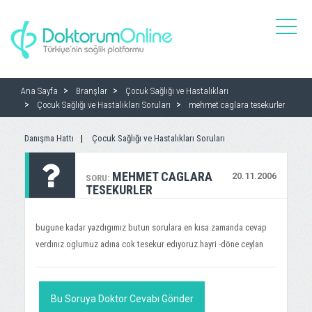
toggle
naviga
Ana Sayfa
Branşlar
Çocuk Sağlığı ve Hastalıkları
Çocuk Sağlığı ve Hastalıkları Soruları
mehmet caglara tesekurler
Danışma Hattı
Çocuk Sağlığı ve Hastalıkları Soruları
MEHMET CAGLARA
20.11.2006
SORU:
TESEKURLER
bugune kadar yazdıgımız butun sorulara en kısa zamanda cevap
verdınız.oglumuz adına cok tesekur edıyoruz.hayri -döne ceylan
Bu Soruya Doktor Cevabı Gönder