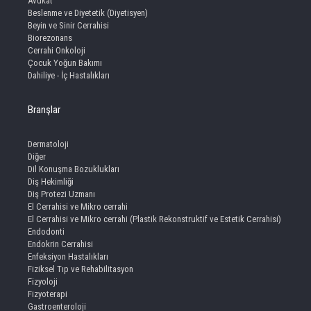
Avukat
Beslenme ve Diyetetik (Diyetisyen)
Beyin ve Sinir Cerrahisi
Biorezonans
Cerrahi Onkoloji
Çocuk Yoğun Bakımı
Dahiliye - İç Hastalıkları
Branşlar
Dermatoloji
Diğer
Dil Konuşma Bozuklukları
Diş Hekimliği
Diş Protezi Uzmanı
El Cerrahisi ve Mikro cerrahi
El Cerrahisi ve Mikro cerrahi (Plastik Rekonstruktif ve Estetik Cerrahisi)
Endodonti
Endokrin Cerrahisi
Enfeksiyon Hastalıkları
Fiziksel Tıp ve Rehabilitasyon
Fizyoloji
Fizyoterapi
Gastroenteroloji