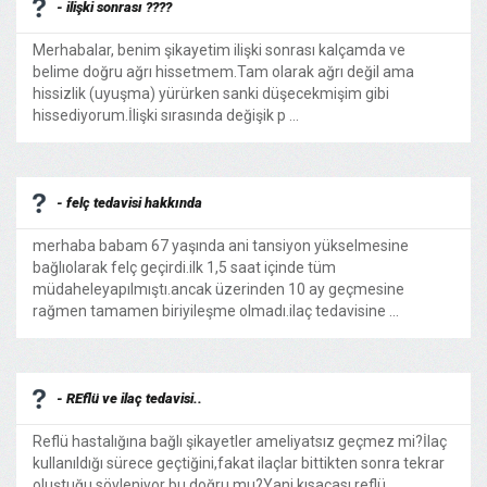
- ilişki sonrası ????
Merhabalar, benim şikayetim ilişki sonrası kalçamda ve
belime doğru ağrı hissetmem.Tam olarak ağrı değil ama
hissizlik (uyuşma) yürürken sanki düşecekmişim gibi
hissediyorum.İlişki sırasında değişik p ...
- felç tedavisi hakkında
merhaba babam 67 yaşında ani tansiyon yükselmesine
bağlıolarak felç geçirdi.ilk 1,5 saat içinde tüm
müdaheleyapılmıştı.ancak üzerinden 10 ay geçmesine
rağmen tamamen biriyileşme olmadı.ilaç tedavisine ...
- REflü ve ilaç tedavisi..
Reflü hastalığına bağlı şikayetler ameliyatsız geçmez mi?İlaç
kullanıldığı sürece geçtiğini,fakat ilaçlar bittikten sonra tekrar
oluştuğu söyleniyor bu doğru mu?Yani kısacası reflü