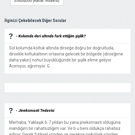
Endodonti (Kanal Tedavisi)
İlginizi Çekebilecek Diğer Sorular
- Kolumda deri altında fark ettiğim şişlik?
Sol kolumda koltuk altında dirseğe doğru bir doğrultuda,
dirsekle koltukaltının ortasına gelecek bir bölgede (dirseğime
daha yakın) nohut büyüklüğünde bir şişlik elime geliyor.
Acımıyor, ağrımıyor. G ...
- Jinekomasti Tedavisi
Merhaba, Yaklaşık 6-7 yıldan bu yana jinekomasti olduğuna
inandığım bir rahatsızlığım var. Ve b u beni oldukça rahatsız
ediyor. Gerek fiziksel yönden ve gerekse psikolojik yönden.