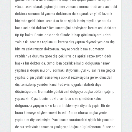
vücut tepki olarak şişirmiştir iner zamanla normal dedi ama acildeki
doktora sorunca ki yanıma doktorum da koşarak ve yüzü kızarık
biçimde geldi ikinci seanstan önce şişlik inmiş miydi diye sordu
bana acildeki doktor? Ben inmediğini söyleyince benim asıl doktora
tip tip baktı. Benim doktor da filmde iltihap görünmüyordu dedi.
Yalnız iki seansta toplam 30 kere yanlış yaptım diyerek yeniden diş
filmimi çektirmiştir doktorum. Neyse orada bana augmentin
yazdılar ve duruma göre diş çekilir ya da apikal rezeksiyon dedi
başka bir doktor da. Şimdi ben özellikle kalıcı dolgunun hemen
yapılması doğru mu onu sormak istiyorum. Çünkü sanırsam geçici
yapılsa dişin çekilmesine veya apikal rezeksiyona gerek olmadan
diş temizlenip yeniden kanal tedavisi uygulanabilirdi diye
düşünüyorum. Normalde çünkü asıl dolguyu başka bölüm çağırıp
yapacaktı. Oysa benim doktorum ben size şimdiden kalıcı
dolgunuzu yapıyım siz o kadar beklemeyin diyerek yaptı. Bir de
bunu kimseye söylemememi istedi. Soran olursa başka yerde
yaptırdım diyecekmişim. Yani inanın suratımdaki şişlik bir yana bir
de bu tedavinin tamamen yanlış yapıldığını düşünüyorum. Sizce ne