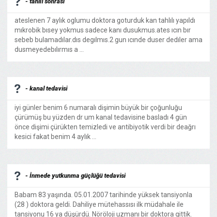
- tahlıl sonrası
ateslenen 7 aylık oglumu doktora goturduk kan tahlılı yapıldı
mıkrobik bısey yokmus sadece kanı dusukmus.ates ıcın bır
sebeb bulamadılar.dıs degılmıs.2 gun ıcınde duser dedıler ama
dusmeyedebılırmıs a ...
- kanal tedavisi
iyi günler benim 6 numaralı dişimin büyük bir çoğunluğu
çürümüş bu yüzden dr um kanal tedavisine basladı 4 gün
önce dişimi çürükten temizledi ve antibiyotik verdi bir deağrı
kesici fakat benim 4 aylık ...
- İnmede yutkunma güçlüğü tedavisi
Babam 83 yaşında. 05.01.2007 tarihinde yüksek tansiyonla
(28 ) doktora geldi. Dahiliye mütehassısı ilk müdahale ile
tansiyonu 16 ya düşürdü. Nöröloji uzmanı bir doktora gittik.