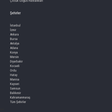
Çocuk Göğüs Hastalıkları
Şehirler
İstanbul
İzmir
Ankara
Bursa
Antalya
Adana
Konya
Mersin
Diyarbakir
Kocaeli
Ordu
Hatay
Manisa
Kayseri
Samsun
Balıkesir
Kahramanmaraş
Tüm Şehirler
iv>