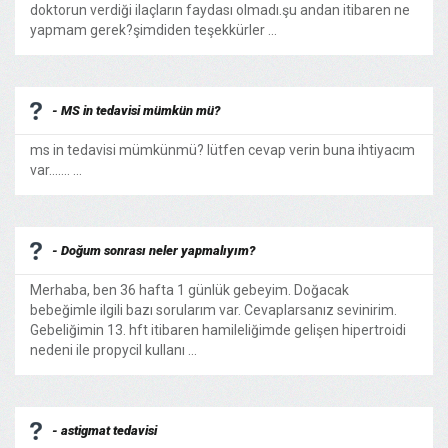
doktorun verdiği ilaçların faydası olmadı.şu andan itibaren ne
yapmam gerek?şimdiden teşekkürler ...
- MS in tedavisi mümkün mü?
ms in tedavisi mümkünmü? lütfen cevap verin buna ihtiyacım
var....... ...
- Doğum sonrası neler yapmalıyım?
Merhaba, ben 36 hafta 1 günlük gebeyim. Doğacak
bebeğimle ilgili bazı sorularım var. Cevaplarsanız sevinirim.
Gebeliğimin 13. hft itibaren hamileliğimde gelişen hipertroidi
nedeni ile propycil kullanı ...
- astigmat tedavisi