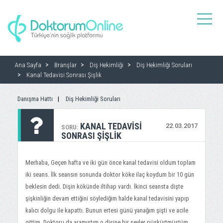
toggle
naviga
Ana Sayfa
Branşlar
Diş Hekimliği
Diş Hekimliği Soruları
Kanal Tedavisi Sonrası Şişlik
Danışma Hattı
Diş Hekimliği Soruları
KANAL TEDAVISI
22.03.2017
SORU:
SONRASI ŞIŞLIK
Merhaba, Geçen hafta ve iki gün önce kanal tedavisi oldum toplam
iki seans. İlk seansın sonunda doktor köke ilaç koydum bir 10 gün
beklesin dedi. Dişin kökünde iltihap vardı. İkinci seansta dişte
şişkinliğin devam ettiğini söylediğim halde kanal tedavisini yapıp
kalıcı dolgu ile kapattı. Bunun ertesi günü yanağım şişti ve acile
gittim. Doktoru da aramıştım o dişine bir şeyler püskürtmüştüm