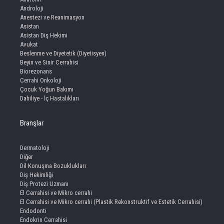
Androloji
Anestezi ve Reanimasyon
Asistan
Asistan Diş Hekimi
Avukat
Beslenme ve Diyetetik (Diyetisyen)
Beyin ve Sinir Cerrahisi
Biorezonans
Cerrahi Onkoloji
Çocuk Yoğun Bakımı
Dahiliye - İç Hastalıkları
Branşlar
Dermatoloji
Diğer
Dil Konuşma Bozuklukları
Diş Hekimliği
Diş Protezi Uzmanı
El Cerrahisi ve Mikro cerrahi
El Cerrahisi ve Mikro cerrahi (Plastik Rekonstruktif ve Estetik Cerrahisi)
Endodonti
Endokrin Cerrahisi