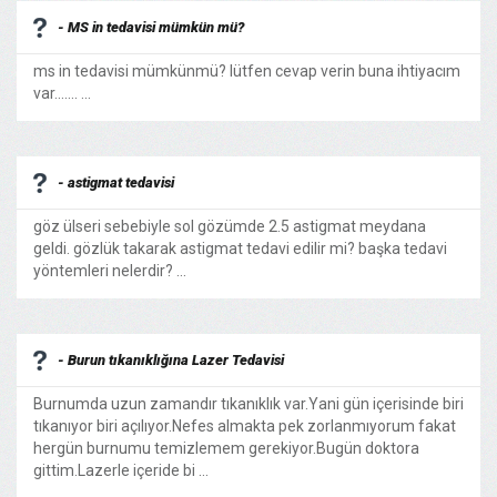
- MS in tedavisi mümkün mü?
ms in tedavisi mümkünmü? lütfen cevap verin buna ihtiyacım
var....... ...
- astigmat tedavisi
göz ülseri sebebiyle sol gözümde 2.5 astigmat meydana
geldi. gözlük takarak astigmat tedavi edilir mi? başka tedavi
yöntemleri nelerdir? ...
- Burun tıkanıklığına Lazer Tedavisi
Burnumda uzun zamandır tıkanıklık var.Yani gün içerisinde biri
tıkanıyor biri açılıyor.Nefes almakta pek zorlanmıyorum fakat
hergün burnumu temizlemem gerekiyor.Bugün doktora
gittim.Lazerle içeride bi ...