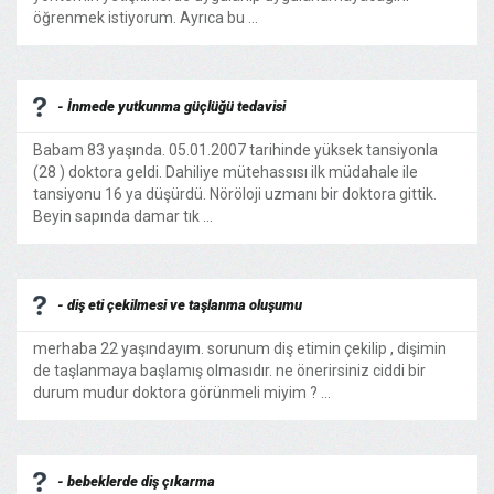
öğrenmek istiyorum. Ayrıca bu ...
- İnmede yutkunma güçlüğü tedavisi
Babam 83 yaşında. 05.01.2007 tarihinde yüksek tansiyonla
(28 ) doktora geldi. Dahiliye mütehassısı ilk müdahale ile
tansiyonu 16 ya düşürdü. Nöröloji uzmanı bir doktora gittik.
Beyin sapında damar tık ...
- diş eti çekilmesi ve taşlanma oluşumu
merhaba 22 yaşındayım. sorunum diş etimin çekilip , dişimin
de taşlanmaya başlamış olmasıdır. ne önerirsiniz ciddi bir
durum mudur doktora görünmeli miyim ? ...
- bebeklerde diş çıkarma