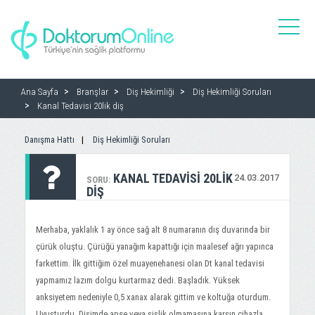
toggle
naviga
Ana Sayfa
Branşlar
Diş Hekimliği
Diş Hekimliği Soruları
Kanal Tedavisi 20lik diş
Danışma Hattı
Diş Hekimliği Soruları
KANAL TEDAVISI 20LIK
24.03.2017
SORU:
DIŞ
Merhaba, yaklalık 1 ay önce sağ alt 8 numaranın dış duvarında bir
çürük oluştu. Çürüğü yanağım kapattığı için maalesef ağrı yapınca
farkettim. İlk gittiğim özel muayenehanesi olan Dt kanal tedavisi
yapmamız lazım dolgu kurtarmaz dedi. Başladık. Yüksek
anksiyetem nedeniyle 0,5 xanax alarak gittim ve koltuğa oturdum.
Uyuşturdu. Dişimde apse veya şişlik olmamasına karşın cihazla