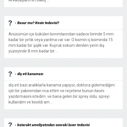
Arkadaşlarımın bakış ...
- Basur mu? Kesin tedavisi?
Anüsümün içe bükülen kıvrımlarından sadece birinde 5 mm
kadar bir yırtık veya yarılma var var. O kısmın iç kısmında 15
mm kadar bir şişlik var. Kuyruk sokum denilen yerin dış
yüzeyinde 8 mm kadar bir ...
- diş eti kanaması
diş eti bazı aralıklarla kanama yapıyor, doktora gidemediğim
için bir yakınımdan rica ettim ve reçetene bunun ilacını
yazdırmasını istedim. ve bana gelen bir sprey oldu. spreyi
kullandım ve kesildi am ...
- katarakt ameliyatından sonraki laser tedavisi