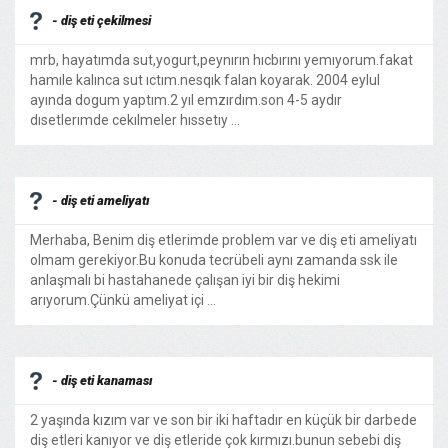
- diş eti çekilmesi
mrb, hayatımda sut,yogurt,peynırın hıcbırını yemıyorum.fakat
hamıle kalınca sut ıctım.nesqık falan koyarak. 2004 eylul
ayında dogum yaptım.2 yıl emzırdım.son 4-5 aydır
dısetlerımde cekılmeler hıssetıy ...
- diş eti ameliyatı
Merhaba, Benim diş etlerimde problem var ve diş eti ameliyatı
olmam gerekiyor.Bu konuda tecrübeli aynı zamanda ssk ile
anlaşmalı bi hastahanede çalışan iyi bir diş hekimi
arıyorum.Çünkü ameliyat içi ...
- diş eti kanaması
2 yaşında kızım var ve son bir iki haftadır en küçük bir darbede
diş etleri kanıyor ve diş etleride çok kırmızı.bunun sebebi diş