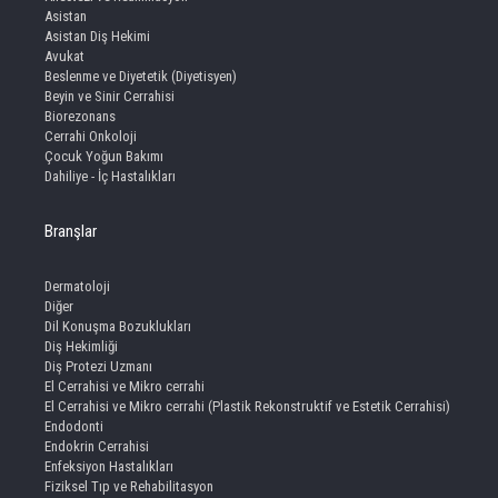
Asistan
Asistan Diş Hekimi
Avukat
Beslenme ve Diyetetik (Diyetisyen)
Beyin ve Sinir Cerrahisi
Biorezonans
Cerrahi Onkoloji
Çocuk Yoğun Bakımı
Dahiliye - İç Hastalıkları
Branşlar
Dermatoloji
Diğer
Dil Konuşma Bozuklukları
Diş Hekimliği
Diş Protezi Uzmanı
El Cerrahisi ve Mikro cerrahi
El Cerrahisi ve Mikro cerrahi (Plastik Rekonstruktif ve Estetik Cerrahisi)
Endodonti
Endokrin Cerrahisi
Enfeksiyon Hastalıkları
Fiziksel Tıp ve Rehabilitasyon