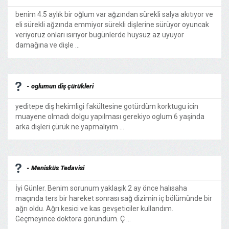
benim 4.5 aylık bir oğlum var ağzından sürekli salya akıtıyor ve
eli sürekli ağzında emmiyor sürekli dişlerine sürüyor oyuncak
veriyoruz onları ısırıyor bugünlerde huysuz az uyuyor
damağına ve dişle ...
- oglumun diş çürükleri
yeditepe diş hekimligi fakültesine gotürdüm korktugu icin
muayene olmadı dolgu yapılması gerekiyo oglum 6 yaşinda
arka dişleri çürük ne yapmalıyım ...
- Menisküs Tedavisi
İyi Günler. Benim sorunum yaklaşık 2 ay önce halısaha
maçında ters bir hareket sonrası sağ dizimin iç bölümünde bir
ağrı oldu. Ağrı kesici ve kas gevşeticiler kullandım.
Geçmeyince doktora göründüm. Ç ...