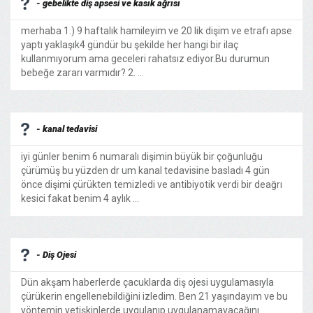
- gebelikte diş apsesi ve kasık ağrısı
merhaba 1.) 9 haftalık hamileyim ve 20 lik dişim ve etrafı apse
yaptı yaklaşık4 gündür bu şekilde her hangi bir ilaç
kullanmıyorum ama geceleri rahatsız ediyor.Bu durumun
bebeğe zararı varmıdır? 2. ...
- kanal tedavisi
iyi günler benim 6 numaralı dişimin büyük bir çoğunluğu
çürümüş bu yüzden dr um kanal tedavisine basladı 4 gün
önce dişimi çürükten temizledi ve antibiyotik verdi bir deağrı
kesici fakat benim 4 aylık ...
- Diş Ojesi
Dün akşam haberlerde çacuklarda diş ojesi uygulamasıyla
çürükerin engellenebildiğini izledim. Ben 21 yaşındayım ve bu
yöntemin yetişkinlerde uygulanıp uygulanamayacağını