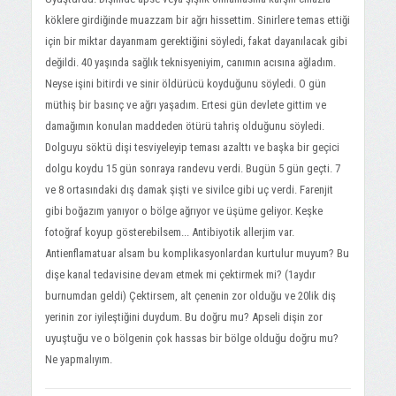
köklere girdiğinde muazzam bir ağrı hissettim. Sinirlere temas ettiği
için bir miktar dayanmam gerektiğini söyledi, fakat dayanılacak gibi
değildi. 40 yaşında sağlık teknisyeniyim, canımın acısına ağladım.
Neyse işini bitirdi ve sinir öldürücü koyduğunu söyledi. O gün
müthiş bir basınç ve ağrı yaşadım. Ertesi gün devlete gittim ve
damağımın konulan maddeden ötürü tahriş olduğunu söyledi.
Dolguyu söktü dişi tesviyeleyip teması azalttı ve başka bir geçici
dolgu koydu 15 gün sonraya randevu verdi. Bugün 5 gün geçti. 7
ve 8 ortasındaki dış damak şişti ve sivilce gibi uç verdi. Farenjit
gibi boğazım yanıyor o bölge ağrıyor ve üşüme geliyor. Keşke
fotoğraf koyup gösterebilsem... Antibiyotik allerjim var.
Antienflamatuar alsam bu komplikasyonlardan kurtulur muyum? Bu
dişe kanal tedavisine devam etmek mi çektirmek mi? (1aydır
burnumdan geldi) Çektirsem, alt çenenin zor olduğu ve 20lik diş
yerinin zor iyileştiğini duydum. Bu doğru mu? Apseli dişin zor
uyuştuğu ve o bölgenin çok hassas bir bölge olduğu doğru mu?
Ne yapmalıyım.