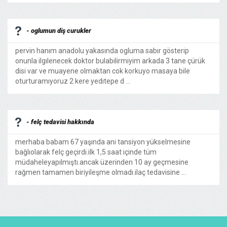
- oglumun diş curukler
pervin hanım anadolu yakasında ogluma sabır gösterip
onunla ilgılenecek doktor bulabilirmiyim arkada 3 tane çürük
disi var ve muayene olmaktan cok korkuyo masaya bile
oturturamıyoruz 2 kere yedıtepe d ...
- felç tedavisi hakkında
merhaba babam 67 yaşında ani tansiyon yükselmesine
bağlıolarak felç geçirdi.ilk 1,5 saat içinde tüm
müdaheleyapılmıştı.ancak üzerinden 10 ay geçmesine
rağmen tamamen biriyileşme olmadı.ilaç tedavisine ...