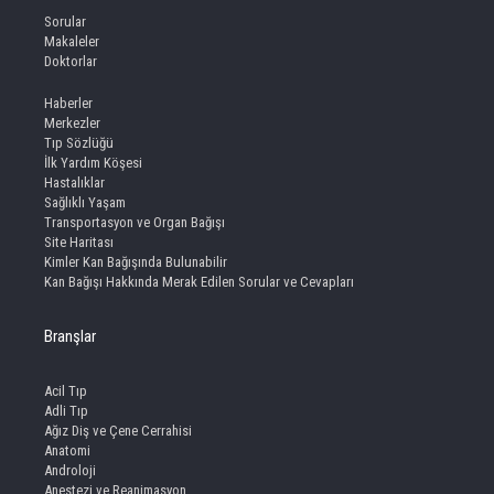
Sorular
Makaleler
Doktorlar
Haberler
Merkezler
Tıp Sözlüğü
İlk Yardım Köşesi
Hastalıklar
Sağlıklı Yaşam
Transportasyon ve Organ Bağışı
Site Haritası
Kimler Kan Bağışında Bulunabilir
Kan Bağışı Hakkında Merak Edilen Sorular ve Cevapları
Branşlar
Acil Tıp
Adli Tıp
Ağız Diş ve Çene Cerrahisi
Anatomi
Androloji
Anestezi ve Reanimasyon