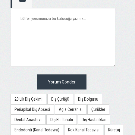
Yorum Gönder
20 Lik Diş Çekimi
Diş Çürüğü
Diş Dolgusu
Periapikal Diş Apsesi
Ağız Cerrahisi
Çürükler
Dental Anastezi
Diş Eti İltihabı
Diş Hastalıkları
Endodonti (Kanal Tedavisi)
Kök Kanal Tedavisi
Küretaj