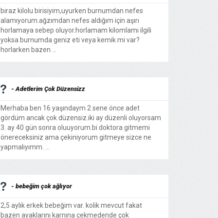
biraz kilolu birisiyim,uyurken burnumdan nefes
alamıyorum.ağzımdan nefes aldığım için aşırı
horlamaya sebep oluyor.horlamam kilomlamı ilgili
yoksa burnumda geniz eti veya kemik mi var?
horlarken bazen ...
- Adetlerim Çok Düzensizz
Merhaba ben 16 yaşındaym 2 sene önce adet
gördüm ancak çok düzensiz.iki ay düzenli oluyorsam
3. ay 40 gün sonra oluuyorum.bi doktora gitmemi
önereceksiniz ama çekiniyorum gitmeye sizce ne
yapmalıyımm. ...
- bebeğim çok ağlıyor
2,5 aylık erkek bebeğim var. kolik mevcut fakat
bazen ayaklarını karnına çekmedende çok