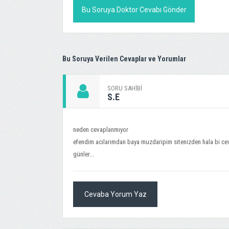
Bu Soruya Doktor Cevabı Gönder
Bu Soruya Verilen Cevaplar ve Yorumlar
SORU SAHIBI
S.E
neden cevaplanmıyor
efendim acılarımdan baya muzdaripim sitenizden hala bi cev
günler...
Cevaba Yorum Yaz