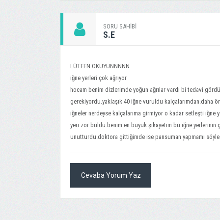
SORU SAHIBI
S.E
LÜTFEN OKUYUNNNNN
iğne yerleri çok ağrıyor
hocam benim dizlerimde yoğun ağrılar vardı bi tedavi görd
gerekiyordu.yaklaşık 40 iğne vuruldu kalçalarımdan.daha ön
iğneler nerdeyse kalçalarıma girmiyor o kadar setleşti iğne
yeri zor buldu.benim en büyük şikayetim bu iğne yerlerinin ço
unutturdu.doktora gittiğimde ise pansuman yapmamı söyledi
Cevaba Yorum Yaz