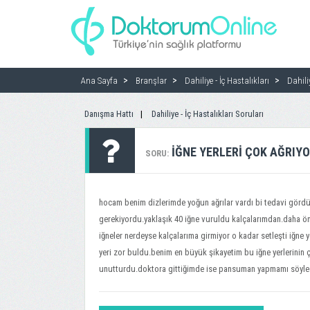
Ana Sayfa
Branşlar
Dahiliye - İç Hastalıkları
Dahili
Danışma Hattı
Dahiliye - İç Hastalıkları Soruları
IĞNE YERLERI ÇOK AĞRIY
SORU:
hocam benim dizlerimde yoğun ağrılar vardı bi tedavi görd
gerekiyordu.yaklaşık 40 iğne vuruldu kalçalarımdan.daha ön
iğneler nerdeyse kalçalarıma girmiyor o kadar setleşti iğne
yeri zor buldu.benim en büyük şikayetim bu iğne yerlerinin ço
unutturdu.doktora gittiğimde ise pansuman yapmamı söyledi