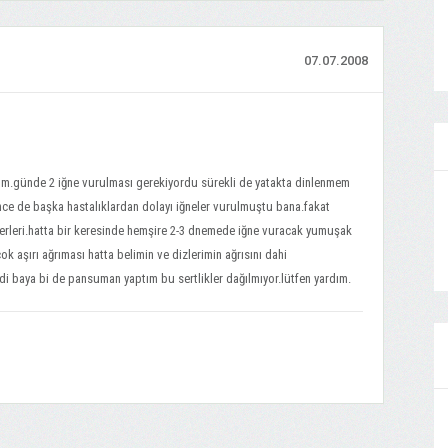
07.07.2008
üm.günde 2 iğne vurulması gerekiyordu sürekli de yatakta dinlenmem
ce de başka hastalıklardan dolayı iğneler vurulmuştu bana.fakat
 yerleri.hatta bir keresinde hemşire 2-3 dnemede iğne vuracak yumuşak
k aşırı ağrıması hatta belimin ve dizlerimin ağrısını dahi
 baya bi de pansuman yaptım bu sertlikler dağılmıyor.lütfen yardım.