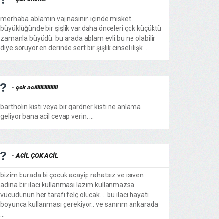
merhaba ablamın vajinasının içinde misket
büyüklüğünde bir şişlik var.daha önceleri çok küçüktü
zamanla büyüdü. bu arada ablam evli.bu ne olabilir
diye soruyor.en derinde sert bir şişlik cinsel ilişk ...
- çok acilllllllllllllll
bartholin kisti veya bir gardner kisti ne anlama
geliyor bana acil cevap verin. ...
- ACİL ÇOK ACİL
bizim burada bi çocuk acayip rahatsız ve ısıven
adına bir ilacı kullanması lazım kullanmazsa
vücudunun her tarafı felç olucak.... bu ilacı hayatı
boyunca kullanması gerekiyor.. ve sanırım ankarada
...