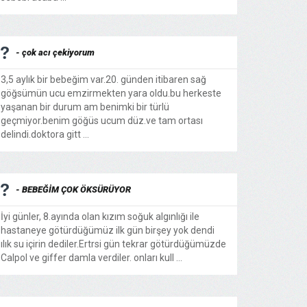
- çok acı çekiyorum
3,5 aylık bir bebeğim var.20. günden itibaren sağ
göğsümün ucu emzirmekten yara oldu.bu herkeste
yaşanan bir durum am benimki bir türlü
geçmiyor.benim göğüs ucum düz.ve tam ortası
delindi.doktora gitt ...
- BEBEĞİM ÇOK ÖKSÜRÜYOR
İyi günler, 8.ayında olan kızım soğuk algınlığı ile
hastaneye götürdüğümüz ilk gün birşey yok dendi
ılık su içirin dediler.Ertrsi gün tekrar götürdüğümüzde
Calpol ve giffer damla verdiler. onları kull ...