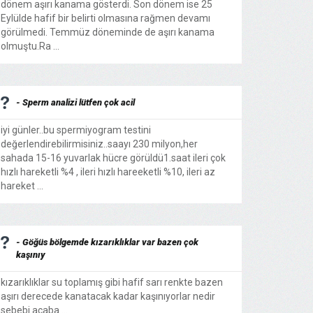
dönem aşırı kanama gösterdi. Son dönem ise 25
Eylülde hafif bir belirti olmasına rağmen devamı
görülmedi. Temmüz döneminde de aşırı kanama
olmuştu.Ra ...
- Sperm analizi lütfen çok acil
iyi günler..bu spermiyogram testini
değerlendirebilirmisiniz..saayı 230 milyon,her
sahada 15-16 yuvarlak hücre görüldü1.saat ileri çok
hızlı hareketli %4 , ileri hızlı hareeketli %10, ileri az
hareket ...
- Göğüs bölgemde kızarıklıklar var bazen çok
kaşınıy
kızarıklıklar su toplamış gibi hafif sarı renkte bazen
aşırı derecede kanatacak kadar kaşınıyorlar nedir
sebebi acaba ...