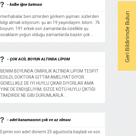
- kalbe iğne batması
merhabalar ben izmirden görkem şişman. sizlerden
bilgi almak istiyorum. şu an 19 yaşındayım. kilom : 76
boyum :191 erkek son zamanlarda özellikle şu
sıcakların yoğun olduğu zamanlarda bazen çok ...
- ÇOK ACİL BOYUN ALTINDA LİPOM
BENİM BOYUNDA OMİRİLİK ALTINDA LİPOM TESPİT
EDİLDİ, DOKTORA GİTTİM AMELİYAT DİYOR.
GENELLİKLE DE İYİ HUYLU ÇIKAR DİYORLAR AMA
YİNE DE ENDİŞELİYİM, SİZCE KÖTÜ HUYLU ÇIKTIĞI
TAKDİRDE NE GİBİ DURUMLARLA ...
- adet kanamasının çok ve az olması
Eşimin son adet dönemi 25 ağustosta başladı ve son