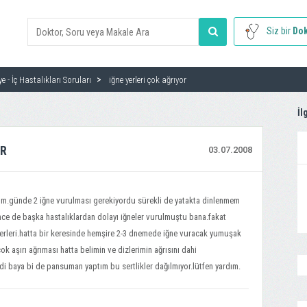
Siz bir
Dok
ye - İç Hastalıkları Soruları
iğne yerleri çok ağrıyor
İl
OR
03.07.2008
üm.günde 2 iğne vurulması gerekiyordu sürekli de yatakta dinlenmem
ce de başka hastalıklardan dolayı iğneler vurulmuştu bana.fakat
 yerleri.hatta bir keresinde hemşire 2-3 dnemede iğne vuracak yumuşak
k aşırı ağrıması hatta belimin ve dizlerimin ağrısını dahi
 baya bi de pansuman yaptım bu sertlikler dağılmıyor.lütfen yardım.