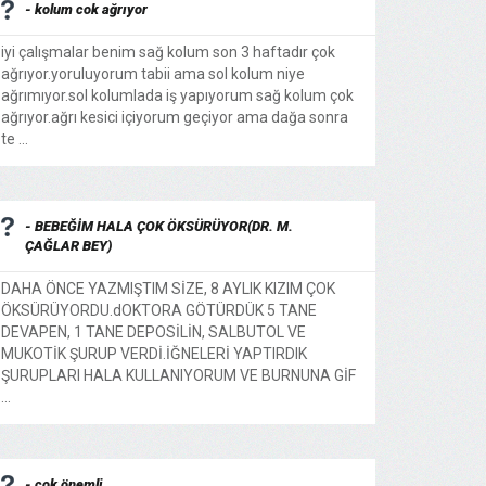
- kolum cok ağrıyor
iyi çalışmalar benim sağ kolum son 3 haftadır çok
ağrıyor.yoruluyorum tabii ama sol kolum niye
ağrımıyor.sol kolumlada iş yapıyorum sağ kolum çok
ağrıyor.ağrı kesici içiyorum geçiyor ama dağa sonra
te ...
- BEBEĞİM HALA ÇOK ÖKSÜRÜYOR(DR. M.
ÇAĞLAR BEY)
DAHA ÖNCE YAZMIŞTIM SİZE, 8 AYLIK KIZIM ÇOK
ÖKSÜRÜYORDU.dOKTORA GÖTÜRDÜK 5 TANE
DEVAPEN, 1 TANE DEPOSİLİN, SALBUTOL VE
MUKOTİK ŞURUP VERDİ.İĞNELERİ YAPTIRDIK
ŞURUPLARI HALA KULLANIYORUM VE BURNUNA GİF
...
- çok önemli