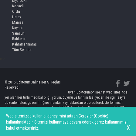
Diyarbakir
Kocaeli
Ordu
Hatay
Manisa
Kayseri
Samsun
Balıkesir
Kahramanmaraş
Tüm Şehirler
iv>
© 2016 DoktorumOnline.net All Rights
Reserved
Uyarı:Doktorumonline.net web sitesinde
yer alan her türlü medikal bilgi, yorum, duyuru ve tanıtım faaliyetleri ile ilgili sayfa
düzenlemeleri, güvenilirliğine inanılan kaynaklardan elde edilerek derlenmiştir.
doktorumonline.net de yer alan her türlü bilgi, değerlendirme, yorum ve görüntüler
kişileri bilgilendirmeye yönelik olup, hiç bir şekilde kişinin doktorundan bağımsız
Web sitemizde kullanıcı deneyimini artıran Çerezler (Cookie)
teşhis ve tedaviye yönlendirilmesi anlamına gelmemektedir. Burada yer alan bilgi ve
kullanılmaktadır. Sitemizi kullanmaya devam ederek çerez kullanımımızı
değerlendirmelerin uygulanması sonucunda ortaya çıkacak doğrudan ve/veya
X
kabul etmektesiniz.
dolaylı zararlardan doktorumonline.net sorumlu olmayacaktır.