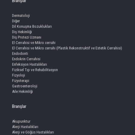
Branşlar
Dermatoloji
Diğer
Dil Konuşma Bozuklukları
Diş Hekimliği
Diş Protezi Uzmanı
El Cerrahisi ve Mikro cerrahi
El Cerrahisi ve Mikro cerrahi (Plastik Rekonstruktif ve Estetik Cerrahisi)
Endodonti
Endokrin Cerrahisi
Enfeksiyon Hastalıkları
Fiziksel Tıp ve Rehabilitasyon
Fizyoloji
Fizyoterapi
Gastroenteroloji
Aile Hekimliği
Branşlar
Akupunktur
Alerji Hastalıkları
Alerji ve Göğüs Hastalıkları