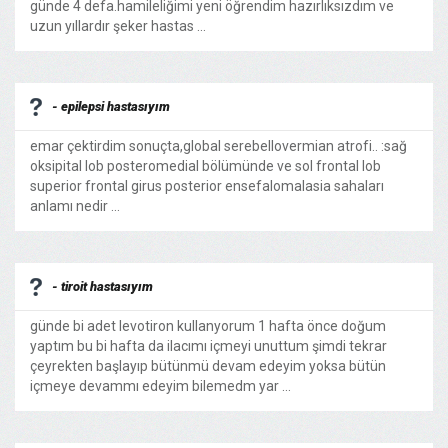
günde 4 defa.hamileliğimi yeni öğrendim hazırlıksızdım ve
uzun yıllardır şeker hastas ...
- epilepsi hastasıyım
emar çektirdim sonuçta,global serebellovermian atrofi.. :sağ
oksipital lob posteromedial bölümünde ve sol frontal lob
superior frontal girus posterior ensefalomalasia sahaları
anlamı nedir ...
- tiroit hastasıyım
günde bi adet levotiron kullanyorum 1 hafta önce doğum
yaptım bu bi hafta da ilacımı içmeyi unuttum şimdi tekrar
çeyrekten başlayıp bütünmü devam edeyim yoksa bütün
içmeye devammı edeyim bilemedm yar ...