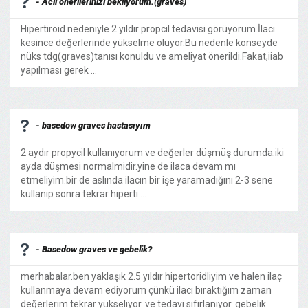
- Acil önerilerinizi bekliyorum.(graves)
Hipertiroid nedeniyle 2 yıldır propcil tedavisi görüyorum.İlacı
kesince değerlerinde yükselme oluyor.Bu nedenle konseyde
nüks tdg(graves)tanısı konuldu ve ameliyat önerildi.Fakat,iiab
yapılması gerek ...
- basedow graves hastasıyım
2 aydır propycil kullanıyorum ve değerler düşmüş durumda.iki
ayda düşmesi normalmidir.yine de ilaca devam mı
etmeliyim.bir de aslında ilacın bir işe yaramadığını 2-3 sene
kullanıp sonra tekrar hiperti ...
- Basedow graves ve gebelik?
merhabalar.ben yaklaşık 2.5 yıldır hipertoridliyim ve halen ilaç
kullanmaya devam ediyorum çünkü ilacı bıraktığım zaman
değerlerim tekrar yükseliyor. ve tedavi sıfırlanıyor. gebelik