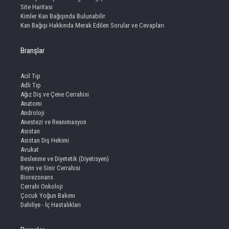
Site Haritası
Kimler Kan Bağışında Bulunabilir
Kan Bağışı Hakkında Merak Edilen Sorular ve Cevapları
Branşlar
Acil Tıp
Adli Tıp
Ağız Diş ve Çene Cerrahisi
Anatomi
Androloji
Anestezi ve Reanimasyon
Asistan
Asistan Diş Hekimi
Avukat
Beslenme ve Diyetetik (Diyetisyen)
Beyin ve Sinir Cerrahisi
Biorezonans
Cerrahi Onkoloji
Çocuk Yoğun Bakımı
Dahiliye - İç Hastalıkları