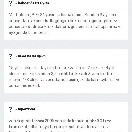
- behçet hastasıyım...
Merhabalar, Ben 31 yasında bir bayanım. Bundan 3 ay once
behcet tanısı konuldu. Ilk gıttıgım doktor benı gorur gormez
behcetsin dedi. cunku ilk doktora, gozlerimde iltahaplanma ve
ayagımda bir eritem ...
- mide hastasıyım
15 yıldır ülser hastayısım bu süre zarfın da 2 kez ameliyat
oldum mide çıkışından 3,5 cm lik lan kesildi 2, ameliyatta
mienin 4/3 alındı ve vucudumda aşırı şekilde kan kaybı var ve
bunun nereden k ...
- hipertiroid
zehirli guatr teşhisi 2006 sonunda konuldu(tsh=0.01) ve
tiramazol kullanmaya başladım. şubatta atom aldım ve