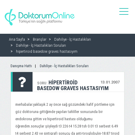
toggle
naviga
Ana Sayfa
Branşlar
Dahiliye - İç Hastalıkları
Dahiliye - İç Hastalıkları Soruları
hipertiroid basedow graves hastasıyım
Danışma Hattı
Dahiliye - İç Hastalıkları Soruları
HIPERTIROID
13.01.2007
SORU:
BASEDOW GRAVES HASTASIYIM
merhabalar.yaklaşık 2 ay önce sağ gözümdeki hafif pörtleme için
göz doktoruna gittiğimde yapılan tahliller sonucunda bir
endokrona gittim ve hipertiroid hastası olduğumu
öğrendim.sonuçlar şöyleydi t3 226 t4 15.28 tsh 0.01 t3 serbest 6.49
t4 serbest 2.43 ve sintigrafi sonucu da anti-tıroglobulın-18.87 tiroid