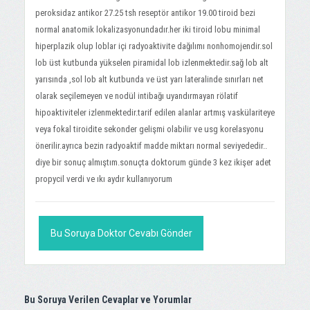
peroksidaz antikor 27.25 tsh reseptör antikor 19.00 tiroid bezi
normal anatomik lokalizasyonundadır.her iki tiroid lobu minimal
hiperplazik olup loblar içi radyoaktivite dağılımı nonhomojendir.sol
lob üst kutbunda yükselen piramidal lob izlenmektedir.sağ lob alt
yarısında ,sol lob alt kutbunda ve üst yarı lateralinde sınırları net
olarak seçilemeyen ve nodül intibağı uyandırmayan rölatif
hipoaktiviteler izlenmektedir.tarif edilen alanlar artmış vaskülariteye
veya fokal tiroidite sekonder gelişmi olabilir ve usg korelasyonu
önerilir.ayrıca bezin radyoaktif madde miktarı normal seviyededir..
diye bir sonuç almıştım.sonuçta doktorum günde 3 kez ikişer adet
propycil verdi ve ıkı aydır kullanıyorum
Bu Soruya Doktor Cevabı Gönder
Bu Soruya Verilen Cevaplar ve Yorumlar