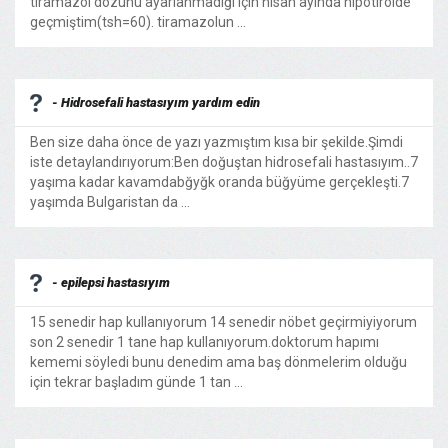
tiramazol dozunu ayarlanmadığı için nisan ayında hipotiroide
geçmiştim(tsh=60). tiramazolun ...
- Hidrosefali hastasıyım yardım edin
Ben size daha önce de yazı yazmıştım kısa bir şekilde.Şimdi
iste detaylandırıyorum:Ben doğuştan hidrosefali hastasıyım..7
yaşıma kadar kavamdabğyğk oranda büğyüme gerçekleşti.7
yaşımda Bulgaristan da ...
- epilepsi hastasıyım
15 senedir hap kullanıyorum 14 senedir nöbet geçirmiyiyorum
son 2 senedir 1 tane hap kullanıyorum.doktorum hapımı
kememi söyledi bunu denedim ama baş dönmelerim olduğu
için tekrar başladım günde 1 tan ...