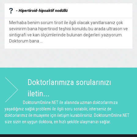
- Hipertiroid-hipoaktif nodüllü
Merhaba benim sorum tiroit ile ilgili olacak yanıtlarsanız çok
sevinirim bana hipertiroid teşhisi konuldu bu arada ultrason ve
sintigrafi ve kan ölçümlerinde bulunan değerleri yazıyorum.
Doktorum bana ...
Doktorlarımıza sorularınızı
iletin...
DoktorumOnline.NET ile alanında uzman doktorlarımıza
yaşadığınız sağlık problemi ile ilgili soru sorabilir, isterseniz de
doktorlarımız ile muayene için iletişim kurabilirsiniz. DoktorumOnline.NET
size sizin en uygun doktora, en hızlı şekilde ulaşmanızı sağlar.