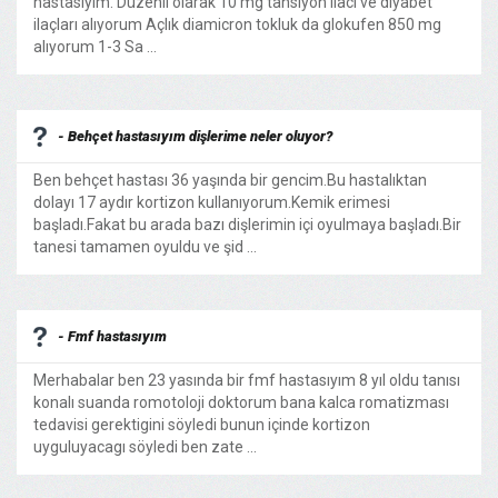
hastasıyım. Düzenli olarak 10 mg tansiyon ilacı ve diyabet
ilaçları alıyorum Açlık diamicron tokluk da glokufen 850 mg
alıyorum 1-3 Sa ...
- Behçet hastasıyım dişlerime neler oluyor?
Ben behçet hastası 36 yaşında bir gencim.Bu hastalıktan
dolayı 17 aydır kortizon kullanıyorum.Kemik erimesi
başladı.Fakat bu arada bazı dişlerimin içi oyulmaya başladı.Bir
tanesi tamamen oyuldu ve şid ...
- Fmf hastasıyım
Merhabalar ben 23 yasında bir fmf hastasıyım 8 yıl oldu tanısı
konalı suanda romotoloji doktorum bana kalca romatizması
tedavisi gerektigini söyledi bunun içinde kortizon
uyguluyacagı söyledi ben zate ...