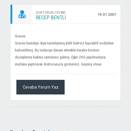
DOKTORUN CEVABI
19.01.2007
RECEP BENTLİ
Graves
Graves hastalıpı diye tanımlanmış.Belli belirsiz hipoaktif nodülden
bahsedilmiş. Bu tedaviye devam etmekle berabe hormon
düzeylerine bakma zamanınız gelmiş. Eğer USG yapılmadıysa
mutlaka yaptırarak doktorunuza gösteriniz. Geçmiş olsun
Cevaba Yorum Yaz