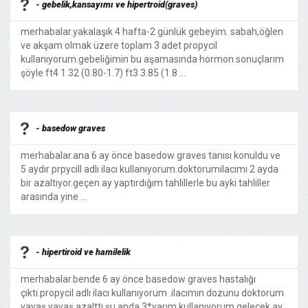
- gebelik,kansayımı ve hipertroid(graves)
merhabalar.yakalaşık 4 hafta-2 günlük gebeyim. sabah,öğlen
ve akşam olmak üzere toplam 3 adet propycil
kullanıyorum.gebeliğimin bu aşamasında hormon sonuçlarım
şöyle ft4 1.32 (0.80-1.7) ft3 3.85 (1.8 ...
- basedow graves
merhabalar.ana 6 ay önce basedow graves tanısı konuldu ve
5 aydır prpycill adlı ilacı kullanıyorum.doktorumilacımı 2 ayda
bir azaltıyor.geçen ay yaptırdığım tahlillerle bu ayki tahliller
arasında yine ...
- hipertiroid ve hamilelik
merhabalar.bende 6 ay önce basedow graves hastalığı
çıktı.propycil adlı ilacı kullanıyorum .ilacımın dozunu doktorum
yavaş yavaş azalttı.şu anda 3*yarım kullanıyorum.gelecek ay