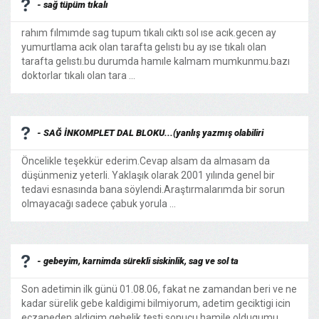
- sağ tüpüm tıkalı
rahım fılmımde sag tupum tıkalı cıktı sol ıse acık.gecen ay
yumurtlama acık olan tarafta gelıstı bu ay ıse tıkalı olan
tarafta gelıstı.bu durumda hamıle kalmam mumkunmu.bazı
doktorlar tıkalı olan tara ...
- SAĞ İNKOMPLET DAL BLOKU...(yanlış yazmış olabiliri
Öncelikle teşekkür ederim.Cevap alsam da almasam da
düşünmeniz yeterli. Yaklaşık olarak 2001 yılında genel bir
tedavi esnasında bana söylendi.Araştırmalarımda bir sorun
olmayacağı sadece çabuk yorula ...
- gebeyim, karnimda sürekli siskinlik, sag ve sol ta
Son adetimin ilk günü 01.08.06, fakat ne zamandan beri ve ne
kadar sürelik gebe kaldigimi bilmiyorum, adetim geciktigi icin
eczaneden aldigim gebelik testi sonucu hamile oldugumu