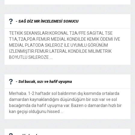
- SAĞ DİZ MR İNCELEMESİ SONUCU
TETKİK SEKANSLARI:KORONAL T2A/FFE SAGİTAL TSE
T1A,T2A,PDA FEMUR MEDİAL KONDİLDE KEMİK ÖDEMİ İVE
MEDİAL PLATODA SKLEROZ İLE UYUMLU GÖRÜNÜM
İZLENMİŞTİR.FEMUR LATERAL KONDİLDE MİLİMETRİK
BOYUTLU SKLEROZE ...
- Sol bacak, sızı ve hafif uyuşma
Merhaba. 1-2 haftadır sol baldırımın dış kısmında ortalarda
damardan kaynaklandığını düşündüğüm bir sızı var ve sol
bacağımda da hafif uyuşma var. Bazen o damardan hızlı bir
kan geçişi olduğunu hissed ...