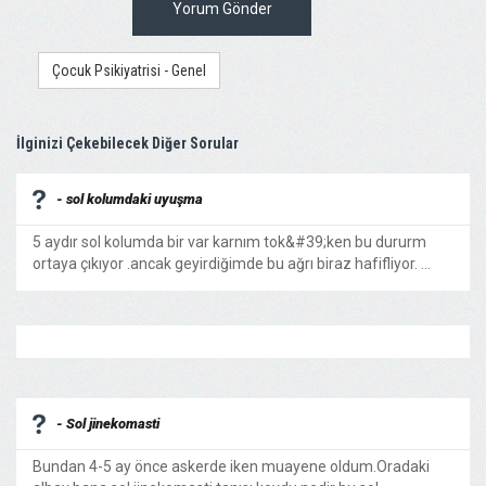
Yorum Gönder
Çocuk Psikiyatrisi - Genel
İlginizi Çekebilecek Diğer Sorular
- sol kolumdaki uyuşma
5 aydır sol kolumda bir var karnım tok&#39;ken bu dururm
ortaya çıkıyor .ancak geyirdiğimde bu ağrı biraz hafifliyor. ...
- Sol jinekomasti
Bundan 4-5 ay önce askerde iken muayene oldum.Oradaki