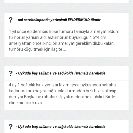
- sol serebellopontin yerleşimli EPİDERMOİD tümör
1 yıl önce epidermoid köşe tümörü tanısıyla ameliyat oldum
tümörün yarısını aldılar,tümörün büyüklügü 4,5*4 cm.
ameliyattan önce ikinci bir ameliyat gereklimidir,bu kalan
tümörü küçültmek için ilaç te ...
- Uykuda baş sallama ve sağ kolda istemsiz hareketle
4 ay 1 haftalık bir kızım var.Kızım gece uykusunda sabaha
kadar ara ara başını sağa sola durmadan hızlı hızlı sallayıp
duruyor.Başka bir rahatsızlığı yok nedeni ne olabilir? Birde
eline bir cisim uza ...
- Uykuda baş sallama ve sağ kolda istemsiz hareketle