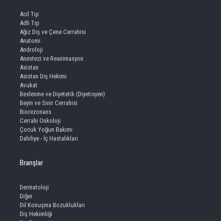
Acil Tıp
Adli Tıp
Ağız Diş ve Çene Cerrahisi
Anatomi
Androloji
Anestezi ve Reanimasyon
Asistan
Asistan Diş Hekimi
Avukat
Beslenme ve Diyetetik (Diyetisyen)
Beyin ve Sinir Cerrahisi
Biorezonans
Cerrahi Onkoloji
Çocuk Yoğun Bakımı
Dahiliye - İç Hastalıkları
Branşlar
Dermatoloji
Diğer
Dil Konuşma Bozuklukları
Diş Hekimliği