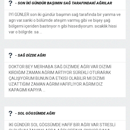
- SON İKİ GÜNDÜR BAŞIMIN SAĞ TARAFINDAKİ AĞRILAR
İYİ GÜNLER son iki gündür başımın sağ tarafında bir yanma ve
agrı var.sanki o bölümde ateşim varmış gibi ve bişey şağ
bölgemi içeriden bastırıyor n gibi hissediyorum. sıcaklık hissi
var o bölgrde. sa ...
- SAĞ DİZDE AĞRI
DOKTOR BEY MERHABA SAĞ DİZİMDE AĞRI VAR DİZİMİ
KIRDIĞIM ZAMAN AĞRIM ARTIYOR SÜREKLİ OTURARAK
ÇALIŞIYORUM BUNUN DA ETKİSİ OLABİLİR Mİ DİZİMİ
UZATTIĞIM ZAMAN AĞRIM HAFİFLİYOR AĞRIM DİZ
KAPAGIMI KAPIYA ...
- SOL GÖGSÜMDE AĞRI
İKİ GÜNDÜR SOL GÖGSÜMDE HAFİF BİR AĞRI VAR STRESLİ