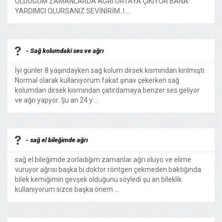
OLDUĞUM ZAMANLARDA AĞRI ORTAYA ÇIKIYOR BANA
YARDIMCI OLURSANIZ SEVİNİRİM. I ...
- Sağ kolumdaki ses ve ağrı
İyi günler 8 yaşındayken sağ kolum dirsek kısmından kırılmıştı.
Normal olarak kullanıyorum fakat şınav çekerken sağ
kolumdan dirsek kısmından çatırdamaya benzer ses geliyor
ve ağrı yapyor. Şu an 24 y ...
- sağ el bileğimde ağrı
sağ el bileğimde zorladığım zamanlar ağrı oluyo ve elime
vuruyor ağrısı başka bi doktor röntgen çekmeden baktığında
bilek kemiğimin gevşek olduğunu söyledi şu an bileklik
kullanıyorum sizce başka önem ...