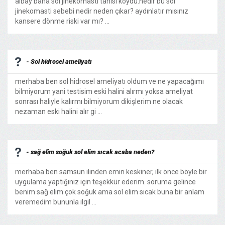
albay bana sol jinekomasti tanısı koydu.nedir bu sol
jinekomasti sebebi nedir neden çıkar? aydınlatır mısınız
kansere dönme riski var mı? ...
- Sol hidrosel ameliyatı
merhaba ben sol hidrosel ameliyatı oldum ve ne yapacağımı
bilmiyorum yani testisim eski halini alırmı yoksa ameliyat
sonrası haliyle kalırmı bilmiyorum dikişlerim ne olacak
nezaman eski halini alır gi ...
- sağ elim soğuk sol elim sıcak acaba neden?
merhaba ben samsun ilinden emin keskiner, ilk önce böyle bir
uygulama yaptığınız için teşekkür ederim. soruma gelince
benim sağ elim çok soğuk ama sol elim sıcak buna bir anlam
veremedim bununla ilgil ...