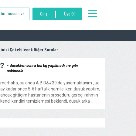
|
toggle
tor
musunuz?
Giriş
Üye Ol
navigation
ginizi Çekebilecek Diğer Sorular
- dusukten sonra kurtaj yapilmadi, ne gibi
sakincala
merhaba, su anda A.B.D&#39;de yasamaktayim , uc
ay kadar once 5-6 haftalik hamile iken dusuk yaptim,
ancak gittigim hastanenin proseduru geregi rahmin
kendi kendini temizlemesi beklendi, dusuk arka ...