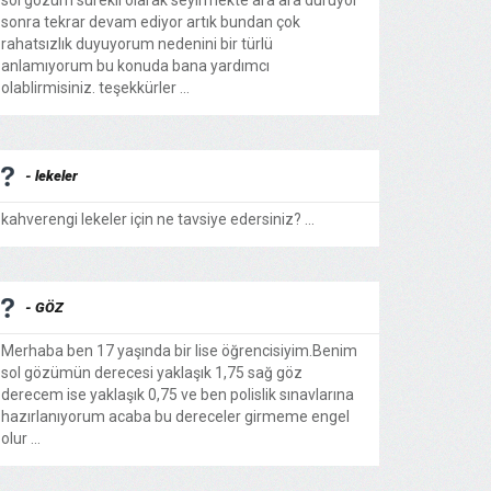
sol gözüm sürekli olarak seyirmekte ara ara duruyor
sonra tekrar devam ediyor artık bundan çok
rahatsızlık duyuyorum nedenini bir türlü
anlamıyorum bu konuda bana yardımcı
olablirmisiniz. teşekkürler ...
- lekeler
kahverengi lekeler için ne tavsiye edersiniz? ...
- GÖZ
Merhaba ben 17 yaşında bir lise öğrencisiyim.Benim
sol gözümün derecesi yaklaşık 1,75 sağ göz
derecem ise yaklaşık 0,75 ve ben polislik sınavlarına
hazırlanıyorum acaba bu dereceler girmeme engel
olur ...