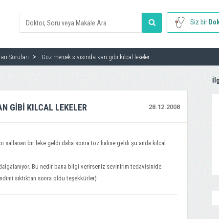
Siz bir
Dok
arı Soruları
Göz mercek sıvısında kan gibi kılcal lekeler
İl
N GIBI KILCAL LEKELER
28.12.2008
 sallanan bir leke geldi daha sonra toz haline geldi şu anda kılcal
lgalanıyor. Bu nedir bana bilgi verirseniz sevinirim tedavisinide
ndimi sıktıktan sonra oldu teşekkürler)