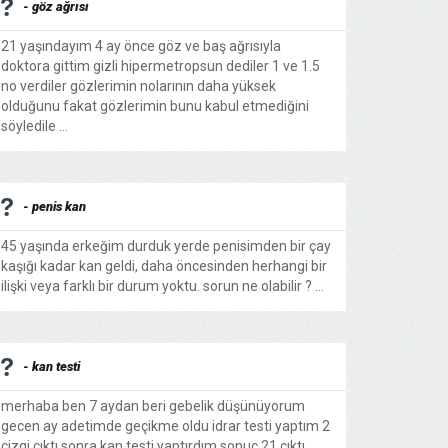
- göz ağrısı
21 yaşındayım 4 ay önce göz ve baş ağrısıyla
doktora gittim gizli hipermetropsun dediler 1 ve 1.5
no verdiler gözlerimin nolarının daha yüksek
olduğunu fakat gözlerimin bunu kabul etmediğini
söyledile ...
- penis kan
45 yaşında erkeğim durduk yerde penisimden bir çay
kaşığı kadar kan geldi, daha öncesinden herhangi bir
ilişki veya farklı bir durum yoktu. sorun ne olabilir ? ...
- kan testi
merhaba ben 7 aydan beri gebelik düşünüyorum
gecen ay adetimde geçikme oldu idrar testi yaptım 2
çizgi çıktı sonra kan testi yaptırdım sonuç 21 çıktı