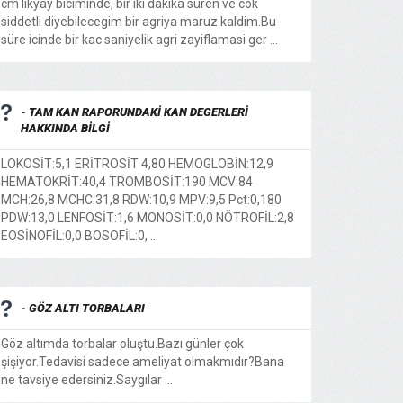
cm likyay biciminde, bir iki dakika süren ve cok
siddetli diyebilecegim bir agriya maruz kaldim.Bu
süre icinde bir kac saniyelik agri zayiflamasi ger ...
- TAM KAN RAPORUNDAKİ KAN DEGERLERİ
HAKKINDA BİLGİ
LOKOSİT:5,1 ERİTROSİT 4,80 HEMOGLOBİN:12,9
HEMATOKRİT:40,4 TROMBOSİT:190 MCV:84
MCH:26,8 MCHC:31,8 RDW:10,9 MPV:9,5 Pct:0,180
PDW:13,0 LENFOSİT:1,6 MONOSİT:0,0 NÖTROFİL:2,8
EOSİNOFİL:0,0 BOSOFİL:0, ...
- GÖZ ALTI TORBALARI
Göz altımda torbalar oluştu.Bazı günler çok
şişiyor.Tedavisi sadece ameliyat olmakmıdır?Bana
ne tavsiye edersiniz.Saygılar ...