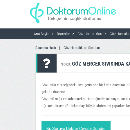
Ana Sayfa
Branşlar
Göz Hastalıkları
Göz Hastalıkl
Danışma Hattı
Göz Hastalıkları Soruları
GÖZ MERCEK SIVISINDA KA
SORU:
Gözümün merceğindeki sıvı içerisinde bir hafta önce kan gibi
şekilde duruyor.
Gözümü sağa ve sola hareket ettirdiğimde sallanıyor sanki da
öğrene bilirsem (Bu leke olayı büyük abdestimi yaparken ke
Bu Soruya Doktor Cevabı Gönder