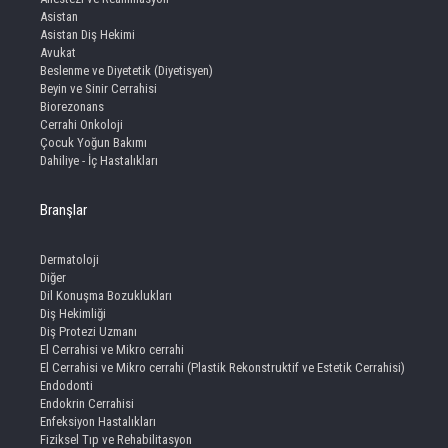
Asistan
Asistan Diş Hekimi
Avukat
Beslenme ve Diyetetik (Diyetisyen)
Beyin ve Sinir Cerrahisi
Biorezonans
Cerrahi Onkoloji
Çocuk Yoğun Bakımı
Dahiliye - İç Hastalıkları
Branşlar
Dermatoloji
Diğer
Dil Konuşma Bozuklukları
Diş Hekimliği
Diş Protezi Uzmanı
El Cerrahisi ve Mikro cerrahi
El Cerrahisi ve Mikro cerrahi (Plastik Rekonstruktif ve Estetik Cerrahisi)
Endodonti
Endokrin Cerrahisi
Enfeksiyon Hastalıkları
Fiziksel Tıp ve Rehabilitasyon