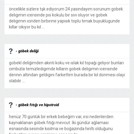
öncelikle sizlere tşk ediyorum 24 yasındayım sorunum gobek
delıgımın ıcerısınde pıs kokulu bır sıvı oluyor ve gobek
delıgımın ıcınden bırbırıne yapısık toplu tırnak buyuklugunde
kıllar cıkıyor bu kıl ...
- göbek deliği
gobekl deliğimden akıntı koku ve ıslak kıl topağı gelıyor bunları
cımbızla temızledıgımde kılların gobek delıgımın ıcerısınde
derının altından geldıgını farkettım burada bır kıl donmesı olayı
olabılır ...
- göbek fıtığı ve hipotroid
henüz 70 günlük bir erkek bebeğim var, ırsi nedenlerden
kaynaklanan göbek fıtığı mevcut. İki gündür ağlaması
esnasında sesinde kısılma ve boğazında hırıltı olduğunu