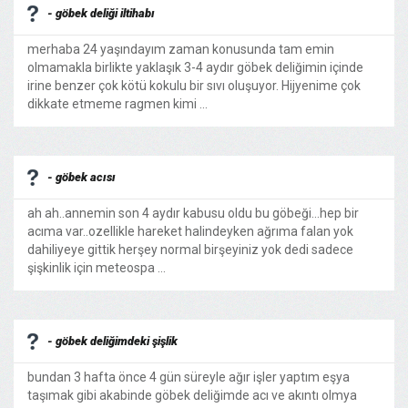
- göbek deliği iltihabı
merhaba 24 yaşındayım zaman konusunda tam emin
olmamakla birlikte yaklaşık 3-4 aydır göbek deliğimin içinde
irine benzer çok kötü kokulu bir sıvı oluşuyor. Hijyenime çok
dikkate etmeme ragmen kimi ...
- göbek acısı
ah ah..annemin son 4 aydır kabusu oldu bu göbeği...hep bir
acıma var..ozellikle hareket halindeyken ağrıma falan yok
dahiliyeye gittik herşey normal birşeyiniz yok dedi sadece
şişkinlik için meteospa ...
- göbek deliğimdeki şişlik
bundan 3 hafta önce 4 gün süreyle ağır işler yaptım eşya
taşımak gibi akabinde göbek deliğimde acı ve akıntı olmya