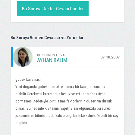
Bu Soruya Doktor Cevabı Gönder
Bu Soruya Verilen Cevaplar ve Yorumlar
DOKTORUN CEVABI
07.10.2007
AYHAN BALIM
gobek kanamasi
Yeni doganda gobek dustukten sonra bir kac gun kanama
olabilir.Gerekcesi karacigerin henuz yeteri kadar fonksiyon
gormemesi nedeniyle ,pihtilasma faktorlerinin duzeyinin dusuk
olmasi.Bu nedenle K vitamini yapilir.Sizin olgunuzda bu surec
yasanmis ve bitmis,orada kahverengi bir leke kalmis.Onemli bir sey
degildir.