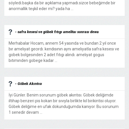
söyledi.başka da bir açıklama yapmadı.sizce bebeğimde bir
anormallik teşkil eder mi? yada ha ...
- safra kesesi ve göbek fıtıgı amelitaı sonrası dewa
Merhabalar Hocam, annem 54 yasında ve bundan 2 yıl once
bır amelıyat gecırdı. kendısının aynı amelıyatla safra kesesı ve
gobek bolgesınden 2 adet fıtıgı alındı. amelıyat gogus
bıtımınden gobege kadar ...
- Göbek Akıntısı
İyi Günler. Benim sorunum göbek akıntısı. Göbek deliğimde
iltihap benzeri pis kokan bir sıvıyla birlikte kıl birikintisi oluyor.
Göbek deliğime en ufak dokunduğumda kanıyor. Bu sorunum
1 senedir devam ...