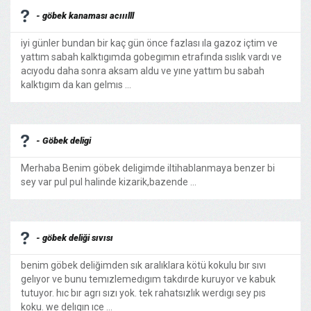
- göbek kanaması acııılll
iyi günler bundan bir kaç gün önce fazlası ıla gazoz içtim ve
yattım sabah kalktıgımda gobegımın etrafında sıslık vardı ve
acıyodu daha sonra aksam aldu ve yıne yattım bu sabah
kalktıgım da kan gelmıs ...
- Göbek deligi
Merhaba Benim göbek deligimde iltihablanmaya benzer bi
sey var pul pul halinde kizarik,bazende ...
- göbek deliği sıvısı
benim göbek deliğimden sık aralıklara kötü kokulu bır sıvı
gelıyor ve bunu temızlemedıgım takdırde kuruyor ve kabuk
tutuyor. hıc bır agrı sızı yok. tek rahatsızlık werdıgı sey pıs
koku. we delıgın ıce ...