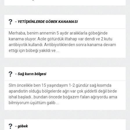
- YETİŞKİNLERDE GÖBEK KANAMASI
Merhaba, benim annemin 5 aydır aralıklarla göbeğinde
kanama oluyor. Acile götürdük iltahap var dendi ve 2 kutu
antibiyotik kullandı. Antibiyotiklerden sonra kanama devam
ettiği için böbeği yakıldı ve ...
- Sağ karın bölgesi
Slm öncelikle ben 15 yaşındayım 1-2 gündür sağ kısımda
apandistin olduğu bölgelerde ağrı var çok şiddetli değil birde
ishal başladı...bundan öncede boğazım falan ağrıyordu ama
bilmiyorum üşüttüm galib ...
- göbek