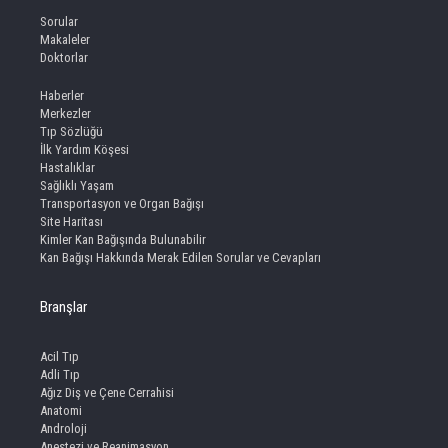
Sorular
Makaleler
Doktorlar
Haberler
Merkezler
Tıp Sözlüğü
İlk Yardım Köşesi
Hastalıklar
Sağlıklı Yaşam
Transportasyon ve Organ Bağışı
Site Haritası
Kimler Kan Bağışında Bulunabilir
Kan Bağışı Hakkında Merak Edilen Sorular ve Cevapları
Branşlar
Acil Tıp
Adli Tıp
Ağız Diş ve Çene Cerrahisi
Anatomi
Androloji
Anestezi ve Reanimasyon