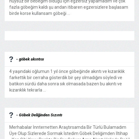
huysuz bir bebeğim olduğu için egzersiz yapamadım ve çok
fazla göbeğim kaldı şu andan itibaren egzersizlere başlasam
birde korse kullansam göbeği ...
- göbek akıntısı
4 yaşındaki oğlumun 1 yıl önce göbeğinde akıntı ve kızarıklık
farkettik bir cerraha gösterdik bir şey olmadığını söyledi ve
batikon sürdü daha sonra sık olmasada bazen bu akıntı ve
kızarıklık tekrarla ...
- Göbek Deliğinden Sızıntı
Merhabalar İnnternetten Araştırsamda Bir Türlü Bulamadım
Üye Olup Sizlerede Sormak İstedim Göbek Deliğimden İltihap