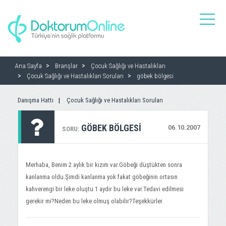
toggle
naviga
Ana Sayfa
Branşlar
Çocuk Sağlığı ve Hastalıkları
Çocuk Sağlığı ve Hastalıkları Soruları
göbek bölgesi
Danışma Hattı
Çocuk Sağlığı ve Hastalıkları Soruları
GÖBEK BÖLGESI
06.10.2007
SORU:
Merhaba, Benim 2 aylık bir kızım var.Göbeği düştükten sonra
kanlanma oldu.Şimdi kanlanma yok fakat göbeğinin ortasın
kahverengi bir leke oluştu.1 aydır bu leke var.Tedavi edilmesi
gerekir mi?Neden bu leke olmuş olabilir?Teşekkürler.