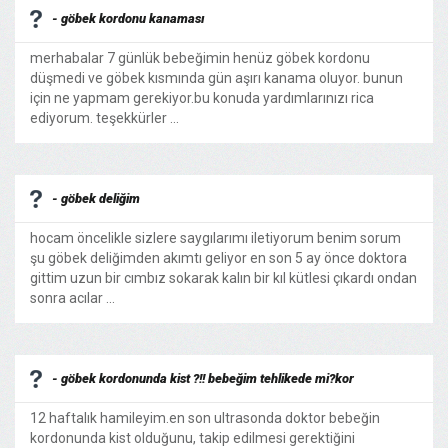
- göbek kordonu kanaması
merhabalar 7 günlük bebeğimin henüz göbek kordonu
düşmedi ve göbek kısmında gün aşırı kanama oluyor. bunun
için ne yapmam gerekiyor.bu konuda yardımlarınızı rica
ediyorum. teşekkürler ...
- göbek deliğim
hocam öncelikle sizlere saygılarımı iletiyorum benim sorum
şu göbek deliğimden akımtı geliyor en son 5 ay önce doktora
gittim uzun bir cımbız sokarak kalın bir kıl kütlesi çıkardı ondan
sonra acılar ...
- göbek kordonunda kist ?!! bebeğim tehlikede mi?kor
12 haftalık hamileyim.en son ultrasonda doktor bebeğin
kordonunda kist olduğunu, takip edilmesi gerektiğini