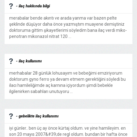
- ilaç hakkında bilgi
merabalar bende akıntı ve arada yanma var bazen pelte
şeklinde düşüyor daha önce yazmıştım muayene demiştiniz
doktoruma gittim şikayetlerimi söyledim bana ilaç verdi miko-
penotran mikonazol nitrat 120 ...
- ilaç kullanımı
merhabalar 28 günlük lohusayım ve bebeğimi emziriyorum
doktorum gyno ferro ya devam etmem gerektiğini söyledi bu
ilacı hamileliğimde aç karnına içiyordum şimdi bebekle
ilgilenirken sabahları unutuyoru ...
- gebelikte ilaç kullanımı
iyi günler.. ben üç ay önce kürtaj oldum. ve yine hamileyim. en
son 20 mayıs 2007&#39;de regl oldum. bundan bir hafta önce