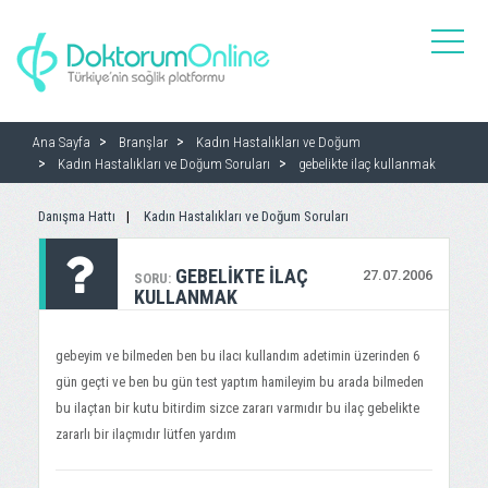
toggle
naviga
Ana Sayfa
Branşlar
Kadın Hastalıkları ve Doğum
Kadın Hastalıkları ve Doğum Soruları
gebelikte ilaç kullanmak
Danışma Hattı
Kadın Hastalıkları ve Doğum Soruları
GEBELIKTE ILAÇ
27.07.2006
SORU:
KULLANMAK
gebeyim ve bilmeden ben bu ilacı kullandım adetimin üzerinden 6
gün geçti ve ben bu gün test yaptım hamileyim bu arada bilmeden
bu ilaçtan bir kutu bitirdim sizce zararı varmıdır bu ilaç gebelikte
zararlı bir ilaçmıdır lütfen yardım