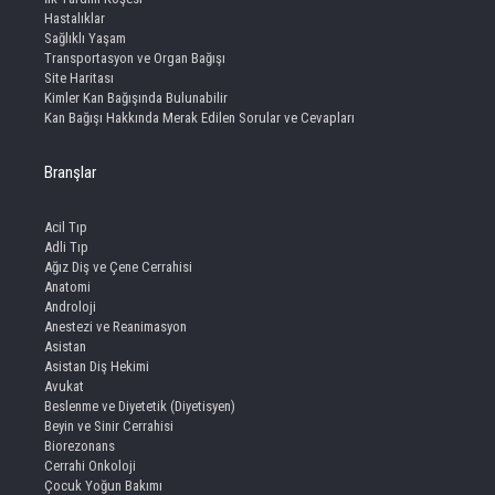
Hastalıklar
Sağlıklı Yaşam
Transportasyon ve Organ Bağışı
Site Haritası
Kimler Kan Bağışında Bulunabilir
Kan Bağışı Hakkında Merak Edilen Sorular ve Cevapları
Branşlar
Acil Tıp
Adli Tıp
Ağız Diş ve Çene Cerrahisi
Anatomi
Androloji
Anestezi ve Reanimasyon
Asistan
Asistan Diş Hekimi
Avukat
Beslenme ve Diyetetik (Diyetisyen)
Beyin ve Sinir Cerrahisi
Biorezonans
Cerrahi Onkoloji
Çocuk Yoğun Bakımı