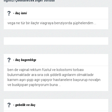
İlginizi Çekebilecek Diğer Sorular
- ilaç ismi
vega ne tür bir ilaçtır viagraya benziyorda şüphelendim ...
- ilaç bagımlılıgı
ben de vajinal rektum füstul ve kolostomi torbası
bulunmaktadır ara sıra cok şiddetli agrılarım olmaktadır
karnım aşırı şişip agrı yapıyor hastanelere başvurup novaljın
ve buskjopan yaptırıyorum buna ...
- gebelik ve ilaç