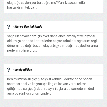
oluştuğu söyleniyor bu doğru mu?Yani kısacası reflü
hastalığının tek ça ...
- kist ve ilaç hakkında
sağolun cevalarınız için evet daha önce ameliyat ve biyopsi
oldum.şu andada kontrollerim oluyor.koltukaltı agrılarım regl
döneminde değil bazen oluyor.bişy olmadığını söylediler ama
nedenini bilmiyoru ...
- su çiçeği ilaç
benim kzıma su çiçeği teşhisi konuldu doktor önce böcek
sokması dedi ve kaşıntı için ilaç ve losyon verdi tekrar
gittiğimde su çiçeği dedi ve aynı ilaçlara devamedelim dedi
ama ovadril losyonun içinde ...