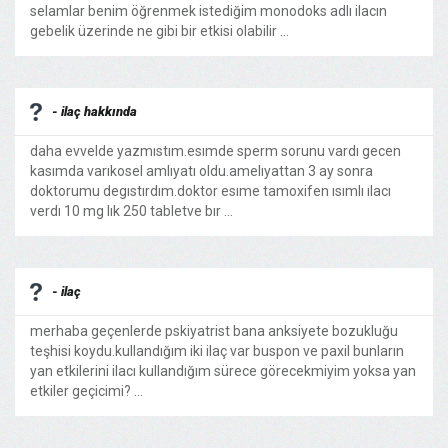
selamlar benim öğrenmek istediğim monodoks adlı ilacın
gebelik üzerinde ne gibi bir etkisi olabilir ...
- ilaç hakkında
daha evvelde yazmıstım.esımde sperm sorunu vardı gecen
kasımda varıkosel amlıyatı oldu.amelıyattan 3 ay sonra
doktorumu degıstırdım.doktor esıme tamoxifen ısımlı ılacı
verdı 10 mg lık 250 tabletve bır ...
- ilaç
merhaba geçenlerde pskiyatrist bana anksiyete bozukluğu
teşhisi koydu.kullandığım iki ilaç var buspon ve paxil bunların
yan etkilerini ilacı kullandığım sürece görecekmiyim yoksa yan
etkiler geçicimi? ...