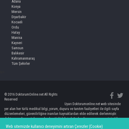
Adana
Konya
Mersin
Diyarbakir
Kocaeli
Ordu
Hatay
Manisa
Kayseri
Samsun
Balıkesir
Kahramanmaraş
Tüm Şehirler
iv>
© 2016 DoktorumOnline.net All Rights
Reserved
Uyarı:Doktorumonline.net web sitesinde
yer alan her türlü medikal bilgi, yorum, duyuru ve tanıtım faaliyetleri ile ilgili sayfa
düzenlemeleri, güvenilirliğine inanılan kaynaklardan elde edilerek derlenmiştir.
doktorumonline.net de yer alan her türlü bilgi, değerlendirme, yorum ve görüntüler
kişileri bilgilendirmeye yönelik olup, hiç bir şekilde kişinin doktorundan bağımsız
Web sitemizde kullanıcı deneyimini artıran Çerezler (Cookie)
teşhis ve tedaviye yönlendirilmesi anlamına gelmemektedir. Burada yer alan bilgi ve