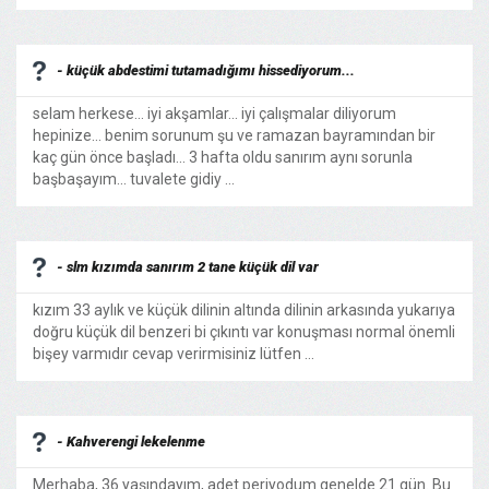
- küçük abdestimi tutamadığımı hissediyorum...
selam herkese... iyi akşamlar... iyi çalışmalar diliyorum
hepinize... benim sorunum şu ve ramazan bayramından bir
kaç gün önce başladı... 3 hafta oldu sanırım aynı sorunla
başbaşayım... tuvalete gidiy ...
- slm kızımda sanırım 2 tane küçük dil var
kızım 33 aylık ve küçük dilinin altında dilinin arkasında yukarıya
doğru küçük dil benzeri bi çıkıntı var konuşması normal önemli
bişey varmıdır cevap verirmisiniz lütfen ...
- Kahverengi lekelenme
Merhaba, 36 yaşındayım, adet periyodum genelde 21 gün. Bu