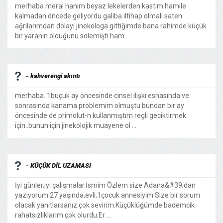
merhaba meral hanım beyaz lekelerden kastım hamile
kalmadan öncede geliyordu galiba iltihap olmalı saten
ağrılarımdan dolayı jinekologa gittiğimde bana rahimde küçük
bir yaranın olduğunu sölemişti ham ...
- kahverengi akıntı
merhaba..1buçuk ay öncesinde cinsel ilişki esnasında ve
sonrasında kanama problemim olmuştu bundan bir ay
öncesinde de primolut-n kullanmıştım regli geciktirmek
için..bunun için jinekolojik muayene ol ...
- KÜÇÜK DİL UZAMASI
İyi günler,iyi çalışmalar.İsmim Özlem size Adana&#39;dan
yazıyorum.27 yaşında,evli,1çocuk annesiyim.Size bir sorum
olacak yanıtlarsanız çok sevirim.Küçüklüğümde bademcik
rahatsızlıklarım çok olurdu.Er ...