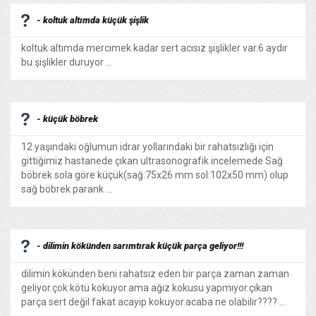
- koltuk altımda küçük şişlik
koltuk altımda mercimek kadar sert acısız şişlikler var.6 aydır
bu şişlikler duruyor ...
- küçük böbrek
12 yaşındaki oğlumun idrar yollarındaki bir rahatsızlığı için
gittiğimiz hastanede çıkan ultrasonografik incelemede Sağ
böbrek sola göre küçük(sağ:75x26 mm sol:102x50 mm) olup
sağ böbrek parank ...
- dilimin kökünden sarımtırak küçük parça geliyor!!!
dilimin kökünden beni rahatsız eden bir parça zaman zaman
geliyor.çok kötü kokuyor.ama ağız kokusu yapmıyor.çıkan
parça sert değil fakat acayip kokuyor.acaba ne olabilir???? ...