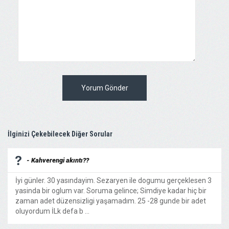
Yorum Gönder
İlginizi Çekebilecek Diğer Sorular
- Kahverengi akıntı??
İyi günler. 30 yasındayim. Sezaryen ile dogumu gerçeklesen 3
yasinda bir oglum var. Soruma gelince; Simdiye kadar hiç bir
zaman adet düzensizligi yaşamadım. 25 -28 gunde bir adet
oluyordum İLk defa b ...