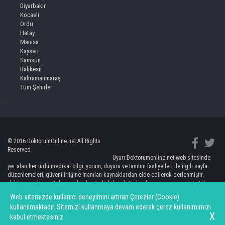
Diyarbakir
Kocaeli
Ordu
Hatay
Manisa
Kayseri
Samsun
Balıkesir
Kahramanmaraş
Tüm Şehirler
iv>
© 2016 DoktorumOnline.net All Rights
Reserved
Uyarı:Doktorumonline.net web sitesinde
yer alan her türlü medikal bilgi, yorum, duyuru ve tanıtım faaliyetleri ile ilgili sayfa
düzenlemeleri, güvenilirliğine inanılan kaynaklardan elde edilerek derlenmiştir.
doktorumonline.net de yer alan her türlü bilgi, değerlendirme, yorum ve görüntüler
kişileri bilgilendirmeye yönelik olup, hiç bir şekilde kişinin doktorundan bağımsız
Web sitemizde kullanıcı deneyimini artıran Çerezler (Cookie)
teşhis ve tedaviye yönlendirilmesi anlamına gelmemektedir. Burada yer alan bilgi ve
kullanılmaktadır. Sitemizi kullanmaya devam ederek çerez kullanımımızı
değerlendirmelerin uygulanması sonucunda ortaya çıkacak doğrudan ve/veya
X
kabul etmektesiniz.
dolaylı zararlardan doktorumonline.net sorumlu olmayacaktır.