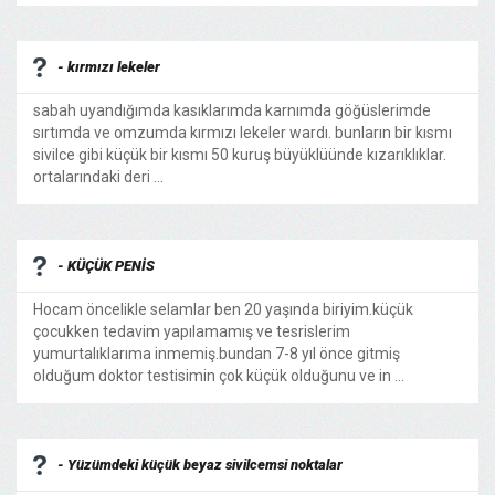
- kırmızı lekeler
sabah uyandığımda kasıklarımda karnımda göğüslerimde
sırtımda ve omzumda kırmızı lekeler wardı. bunların bir kısmı
sivilce gibi küçük bir kısmı 50 kuruş büyüklüünde kızarıklıklar.
ortalarındaki deri ...
- KÜÇÜK PENİS
Hocam öncelikle selamlar ben 20 yaşında biriyim.küçük
çocukken tedavim yapılamamış ve tesrislerim
yumurtalıklarıma inmemiş.bundan 7-8 yıl önce gitmiş
olduğum doktor testisimin çok küçük olduğunu ve in ...
- Yüzümdeki küçük beyaz sivilcemsi noktalar