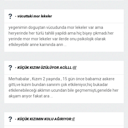
- vücuttaki mor lekeler
yegenimin doguştan vücudunda mor lekeler var ama
heryerinde her türlü tahlili yapıldı ama hiç bişey çıkmadı.her
yerinde mor mor lekeler var ilerde onu psikolojik olarak
etkileyebilir anne karnında ann ...
- KÜÇÜK KIZIM ÜZÜLÜYOR ACİLLL:(((
Merhabalar , Kızım 2 yaşında , 15 gün önce babamız askere
gitti,ve kızım bundan sanırım çok etkileniyor,hiç bukadar
etkilenebileceği aklımın ucundan bile geçmemişti,genelde her
akşam arıyor fakat ara ...
- KÜÇÜK KIZIMIN KOLU AĞIRIYOR:((