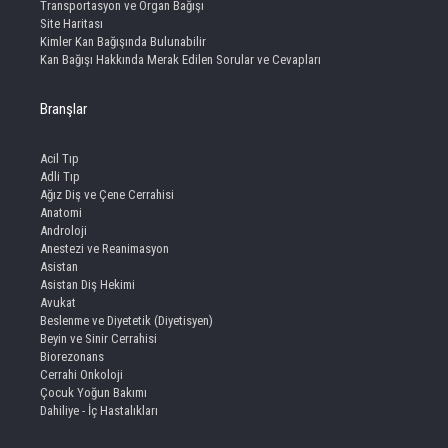
Transportasyon ve Organ Bağışı
Site Haritası
Kimler Kan Bağışında Bulunabilir
Kan Bağışı Hakkında Merak Edilen Sorular ve Cevapları
Branşlar
Acil Tıp
Adli Tıp
Ağız Diş ve Çene Cerrahisi
Anatomi
Androloji
Anestezi ve Reanimasyon
Asistan
Asistan Diş Hekimi
Avukat
Beslenme ve Diyetetik (Diyetisyen)
Beyin ve Sinir Cerrahisi
Biorezonans
Cerrahi Onkoloji
Çocuk Yoğun Bakımı
Dahiliye - İç Hastalıkları