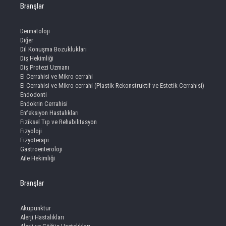
Branşlar
Dermatoloji
Diğer
Dil Konuşma Bozuklukları
Diş Hekimliği
Diş Protezi Uzmanı
El Cerrahisi ve Mikro cerrahi
El Cerrahisi ve Mikro cerrahi (Plastik Rekonstruktif ve Estetik Cerrahisi)
Endodonti
Endokrin Cerrahisi
Enfeksiyon Hastalıkları
Fiziksel Tıp ve Rehabilitasyon
Fizyoloji
Fizyoterapi
Gastroenteroloji
Aile Hekimliği
Branşlar
Akupunktur
Alerji Hastalıkları