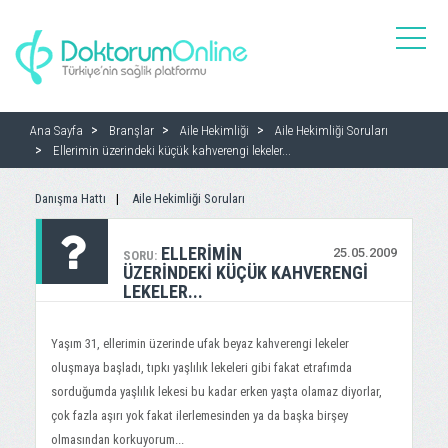
toggle
naviga
Ana Sayfa
Branşlar
Aile Hekimliği
Aile Hekimliği Soruları
Ellerimin üzerindeki küçük kahverengi lekeler...
Danışma Hattı
Aile Hekimliği Soruları
ELLERIMIN
25.05.2009
SORU:
ÜZERINDEKI KÜÇÜK KAHVERENGI
LEKELER...
Yaşım 31, ellerimin üzerinde ufak beyaz kahverengi lekeler
oluşmaya başladı, tıpkı yaşlılık lekeleri gibi fakat etrafımda
sorduğumda yaşlılık lekesi bu kadar erken yaşta olamaz diyorlar,
çok fazla aşırı yok fakat ilerlemesinden ya da başka birşey
olmasından korkuyorum...