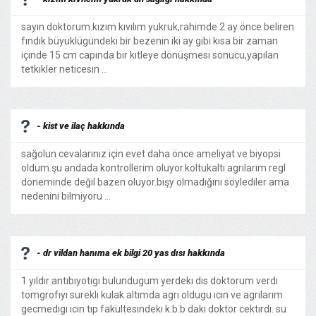
sayın doktorum.kızım kıvılım yukruk,rahimde 2 ay önce beliren
fındık büyüklügündeki bir bezenin iki ay gibi kısa bir zaman
içinde 15 cm capında bir kıtleye dönüşmesi sonucu,yapılan
tetkıkler netıcesın ...
- kist ve ilaç hakkında
sağolun cevalarınız için evet daha önce ameliyat ve biyopsi
oldum.şu andada kontrollerim oluyor.koltukaltı agrılarım regl
döneminde değil bazen oluyor.bişy olmadığını söylediler ama
nedenini bilmiyoru ...
- dr vildan hanıma ek bilgi 20 yas dısı hakkında
1 yıldır antıbıyotıgı bulundugum yerdekı dıs doktorum verdı
tomgrofıyı sureklı kulak altımda agrı oldugu ıcın ve agrılarım
gecmedıgı ıcın tıp fakultesındekı k.b.b dakı doktor cektırdı. su