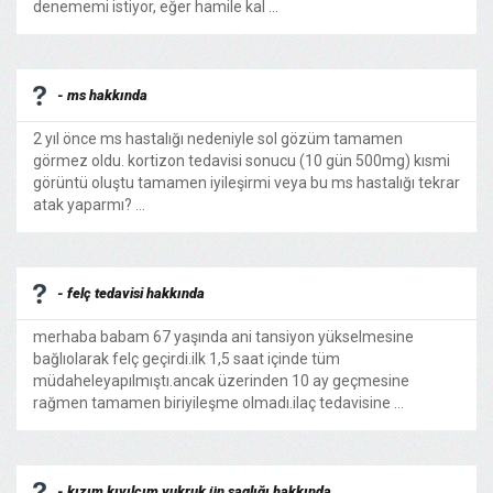
denememi istiyor, eğer hamile kal ...
- ms hakkında
2 yıl önce ms hastalığı nedeniyle sol gözüm tamamen
görmez oldu. kortizon tedavisi sonucu (10 gün 500mg) kısmi
görüntü oluştu tamamen iyileşirmi veya bu ms hastalığı tekrar
atak yaparmı? ...
- felç tedavisi hakkında
merhaba babam 67 yaşında ani tansiyon yükselmesine
bağlıolarak felç geçirdi.ilk 1,5 saat içinde tüm
müdaheleyapılmıştı.ancak üzerinden 10 ay geçmesine
rağmen tamamen biriyileşme olmadı.ilaç tedavisine ...
- kızım kıvılcım yukruk ün saglığı hakkında