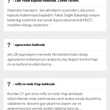
- Lida Yosun Kapsülü Hakkında..Lütfen Yardım..
Haşimato hastayım.. kilo almalarım yüzünden Lida yosun
kapsülü kullanmaya başladım. Fakat Sağlık Bakanlığı onayını
kaldırdıgı söylentisi war.içinde &quot;sibutramin&#8221;
maddesi oldugu söyleniyor. ...
- agnucaston hakkında
slm.28 yaşındayım.memede fibrokistlerimden dolayı
agnucaston kullanıyorum.acaba bu ilaç doğum kontrol hapı
mı.ve kistlerime etkili olurmu. ...
- reflü ve mide fıtıgı hakkında
Bundan 21 gün önce reflü ve mide fıtıgı ameliyatı
oldum.Bende mide sarkmasıda vardı acaba onuda düzeltmiş
olabilirlermi. devamlı gaz çıkartma olayım var ve
gegiremiyorum.yemek yerken takılma hissi olu ...