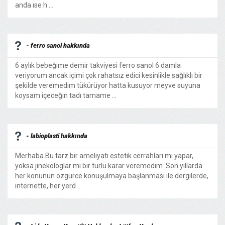
anda ıse h ...
- ferro sanol hakkında
6 aylık bebeğime demir takviyesi ferro sanol 6 damla
veriyorum ancak içimi çok rahatsız edici kesinlikle sağlıklı bir
şekilde veremedim tükürüyor hatta kusuyor meyve suyuna
koysam içeceğin tadı tamame ...
- labioplasti hakkında
Merhaba.Bu tarz bir ameliyatı estetik cerrahları mı yapar,
yoksa jinekologlar mı bir türlü karar veremedim. Son yıllarda
her konunun özgürce konuşulmaya başlanması ile dergilerde,
internette, her yerd ...