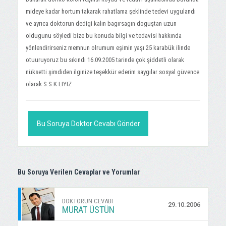
mideye kadar hortum takarak rahatlama şeklinde tedevi uygulandı
ve ayrıca doktorun dedigi kalın bagırsagın doguştan uzun
oldugunu söyledi bize bu konuda bilgi ve tedavisi hakkında
yönlendirirseniz memnun olrumum eşimin yaşı 25 karabük ilinde
otuuruyoruz bu sıkındı 16.09.2005 tarinde çok şiddetli olarak
nüksetti şimdiden ilginize teşekkür ederim saygılar sosyal güvence
olarak S.S.K LIYIZ
Bu Soruya Doktor Cevabı Gönder
Bu Soruya Verilen Cevaplar ve Yorumlar
DOKTORUN CEVABI
29.10.2006
MURAT ÜSTÜN