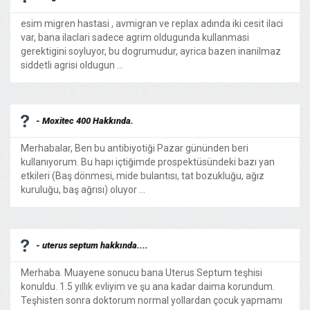
esim migren hastasi , avmigran ve replax adında iki cesit ilaci
var, bana ilaclari sadece agrim oldugunda kullanmasi
gerektigini soyluyor, bu dogrumudur, ayrica bazen inanilmaz
siddetli agrisi oldugun ...
- Moxitec 400 Hakkında.
Merhabalar, Ben bu antibiyotiği Pazar gününden beri
kullanıyorum. Bu hapı içtiğimde prospektüsündeki bazı yan
etkileri (Baş dönmesi, mide bulantısı, tat bozukluğu, ağız
kuruluğu, baş ağrısı) oluyor ...
- uterus septum hakkında....
Merhaba. Muayene sonucu bana Uterus Septum teşhisi
konuldu. 1.5 yıllık evliyim ve şu ana kadar daima korundum.
Teşhisten sonra doktorum normal yollardan çocuk yapmamı