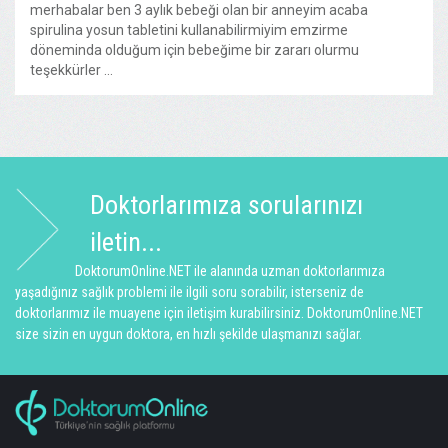
merhabalar ben 3 aylık bebeği olan bir anneyim acaba
spirulina yosun tabletini kullanabilirmiyim emzirme
döneminda olduğum için bebeğime bir zararı olurmu
teşekkürler ...
Doktorlarımıza sorularınızı
iletin...
DoktorumOnline.NET ile alanında uzman doktorlarımıza
yaşadığınız sağlık problemi ile ilgili soru sorabilir, isterseniz de
doktorlarımız ile muayene için iletişim kurabilirsiniz. DoktorumOnline.NET
size sizin en uygun doktora, en hızlı şekilde ulaşmanızı sağlar.