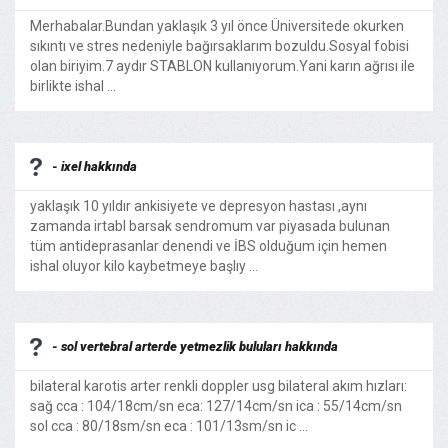
Merhabalar.Bundan yaklaşık 3 yıl önce Üniversitede okurken
sıkıntı ve stres nedeniyle bağırsaklarım bozuldu.Sosyal fobisi
olan biriyim.7 aydır STABLON kullanıyorum.Yani karın ağrısı ile
birlikte ishal ...
- ixel hakkında
yaklaşık 10 yıldır ankisiyete ve depresyon hastası ,aynı
zamanda irtabl barsak sendromum var piyasada bulunan
tüm antideprasanlar denendi ve İBS olduğum için hemen
ishal oluyor kilo kaybetmeye başlıy ...
- sol vertebral arterde yetmezlik buluları hakkında
bilateral karotis arter renkli doppler usg bilateral akım hızları:
sağ cca : 104/18cm/sn eca: 127/14cm/sn ica : 55/14cm/sn
sol cca : 80/18sm/sn eca : 101/13sm/sn ic ...