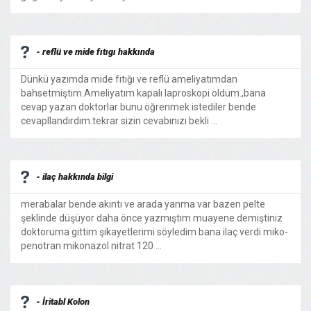
- reflü ve mide fıtıgı hakkında
Dünkü yazımda mide fıtığı ve reflü ameliyatımdan
bahsetmiştim.Ameliyatım kapalı laproskopi oldum.,bana
cevap yazan doktorlar bunu öğrenmek istediler bende
cevapllandırdım.tekrar sizin cevabınızı bekli ...
- ilaç hakkında bilgi
merabalar bende akıntı ve arada yanma var bazen pelte
şeklinde düşüyor daha önce yazmıştım muayene demiştiniz
doktoruma gittim şikayetlerimi söyledim bana ilaç verdi miko-
penotran mikonazol nitrat 120 ...
- İritabl Kolon