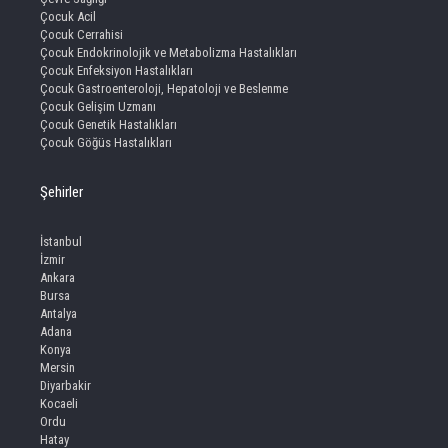
Çocuk Acil
Çocuk Cerrahisi
Çocuk Endokrinolojik ve Metabolizma Hastalıkları
Çocuk Enfeksiyon Hastalıkları
Çocuk Gastroenteroloji, Hepatoloji ve Beslenme
Çocuk Gelişim Uzmanı
Çocuk Genetik Hastalıkları
Çocuk Göğüs Hastalıkları
Şehirler
İstanbul
İzmir
Ankara
Bursa
Antalya
Adana
Konya
Mersin
Diyarbakir
Kocaeli
Ordu
Hatay