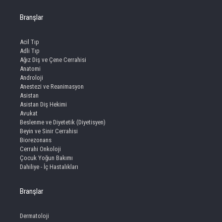
Branşlar
Acil Tıp
Adli Tıp
Ağız Diş ve Çene Cerrahisi
Anatomi
Androloji
Anestezi ve Reanimasyon
Asistan
Asistan Diş Hekimi
Avukat
Beslenme ve Diyetetik (Diyetisyen)
Beyin ve Sinir Cerrahisi
Biorezonans
Cerrahi Onkoloji
Çocuk Yoğun Bakımı
Dahiliye - İç Hastalıkları
Branşlar
Dermatoloji