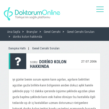
toggle
naviga
Ana Sayfa
Branşlar
Genel Cerrahi
Genel Cerrahi Soruları
doriko kolon hakkında
Danışma Hattı
Genel Cerrahi Soruları
DORIKO KOLON
27.07.2006
SORU:
HAKKINDA
iyi günler benim sorum eşimin karın agrıları, agrıların belirtileri
agızdan gazla birlikte karın bölgesinin aniden dokuz aylık hamile
şeklinde şişip 1-2 dakika içersinde ögürme şeklinde agızdan çıkan
gazla bayılma şeklinde karın eski haline dönüyor bu hastalıkla ilgili
tedavide op.dr iç hastalıkları uzmanı dotorumuz röntgenlere
bakarak doriko kolon teşhisi koydu ve tedavi aşamasında burunda