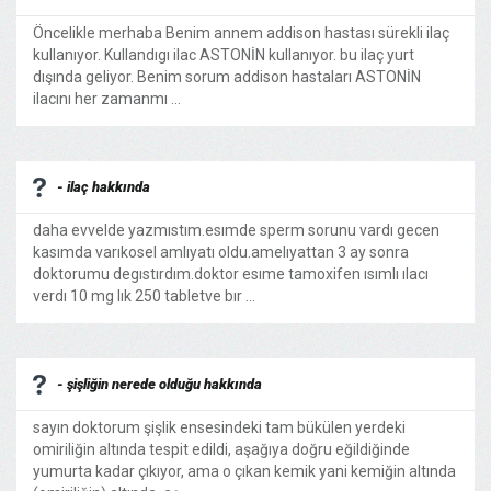
Öncelikle merhaba Benim annem addison hastası sürekli ilaç
kullanıyor. Kullandıgı ilac ASTONİN kullanıyor. bu ilaç yurt
dışında geliyor. Benim sorum addison hastaları ASTONİN
ilacını her zamanmı ...
- ilaç hakkında
daha evvelde yazmıstım.esımde sperm sorunu vardı gecen
kasımda varıkosel amlıyatı oldu.amelıyattan 3 ay sonra
doktorumu degıstırdım.doktor esıme tamoxifen ısımlı ılacı
verdı 10 mg lık 250 tabletve bır ...
- şişliğin nerede olduğu hakkında
sayın doktorum şişlik ensesindeki tam bükülen yerdeki
omiriliğin altında tespit edildi, aşağıya doğru eğildiğinde
yumurta kadar çıkıyor, ama o çıkan kemik yani kemiğin altında