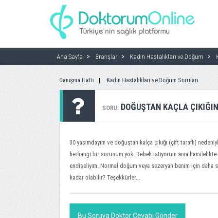
Ana Sayfa
Branşlar
Kadın Hastalıkları ve Doğum
Danışma Hattı
Kadın Hastalıkları ve Doğum Soruları
DOĞUŞTAN KAÇLA ÇIKIĞIN
SORU:
30 yaşımdayım ve doğuştan kalça çıkığı (çift taraflı) nede
herhangi bir sorunum yok. Bebek istiyorum ama hamilelikt
endişeliyim. Normal doğum veya sezeryan benim için daha sağl
kadar olabilir? Teşekkürler...
Bu Soruya Doktor Cevabı Gönder