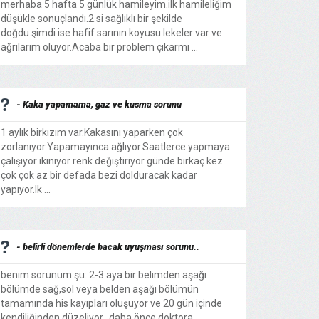
merhaba 5 hafta 5 günlük hamileyim.ilk hamileliğim
düşükle sonuçlandı.2.si sağlıklı bir şekilde
doğdu.şimdi ise hafif sarının koyusu lekeler var ve
ağrılarım oluyor.Acaba bir problem çıkarmı ...
- Kaka yapamama, gaz ve kusma sorunu
1 aylık birkızım var.Kakasını yaparken çok
zorlanıyor.Yapamayınca ağlıyor.Saatlerce yapmaya
çalışıyor ıkınıyor renk değiştiriyor günde birkaç kez
çok çok az bir defada bezi dolduracak kadar
yapıyor.Ik ...
- belirli dönemlerde bacak uyuşması sorunu..
benim sorunum şu: 2-3 aya bir belimden aşağı
bölümde sağ,sol veya belden aşağı bölümün
tamamında his kayıpları oluşuyor ve 20 gün içinde
kendiliğinden düzeliyor.. daha önce doktora