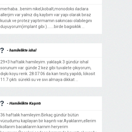
merhaba...benim nikel,kobalt,monodoks ılaclara
allerjim var yalnız diş kaybım var yapı olarak bıraz
kucuk ve protez yaptırmamın sakıncası olabılegını
duyuyorum(implant gıbı )........birde bagısıklık ...
- hamilelikte ishal
29+3 haftalık hamileyim. yaklaşık 3 gündür ishal
sorunum var. günde 2 kez gibi tuvalete çıkıyorum,
dışkı koyu renk. 28.07.06 da kan testş yapıldı, lökosit
11.7 çıktı. sürekli su ve sıvı almaya dikkat ...
- Hamilelikte Kaşıntı
36 haftalık hamileyim.Birkaç gündür bütün
vücudumu kaplayan bir kaşıntı var.Ayaklarım,ellerim
kollarım bacaklarım karnım heryerim