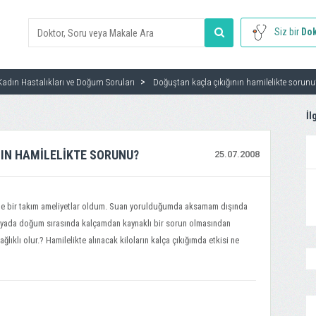
Siz bir
Dok
Kadın Hastalıkları ve Doğum Soruları
Doğuştan kaçla çıkığının hamilelikte sorunu
İl
IN HAMILELIKTE SORUNU?
25.07.2008
niyle bir takım ameliyetlar oldum. Suan yorulduğumda aksamam dışında
e yada doğum sırasında kalçamdan kaynaklı bir sorun olmasından
ıklı olur.? Hamilelikte alınacak kiloların kalça çıkığımda etkisi ne