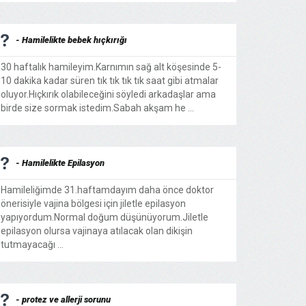
- Hamilelikte bebek hıçkırığı
30 haftalık hamileyim.Karnımın sağ alt köşesinde 5-
10 dakika kadar süren tık tık tık tık saat gibi atmalar
oluyor.Hıçkırık olabileceğini söyledi arkadaşlar ama
birde size sormak istedim.Sabah akşam he ...
- Hamilelikte Epilasyon
Hamileliğimde 31.haftamdayım daha önce doktor
önerisiyle vajina bölgesi için jiletle epilasyon
yapıyordum.Normal doğum düşünüyorum.Jiletle
epilasyon olursa vajinaya atılacak olan dikişin
tutmayacağı ...
- protez ve allerji sorunu