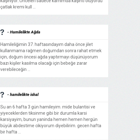
kaşınıyor..Önceleri sadece karnımda kaşıntı oluyordu
çatlak kremi kull ...
- Hamilelikte Ağda
Hamileliğimin 37. haftasındayım daha önce jilet
kullanmama rağmen doğumdan sonra rahat etmek
için, doğum öncesi ağda yaptırmayı düşünüyorum
bazı kişiler kasılma olacağı için bebeğe zarar
verebileceğin ...
- hamilelikte ishal
Su an 6 hafta 3 gün hamileyim. mide bulantisi ve
yiyeceklerden tiksinme gibi bir durumla karsi
karsiyayim, bunun yaninda hemen hemen hergün
büyük abdestime cikiyorum diyebilirim. gecen hafta
bir hafta ...