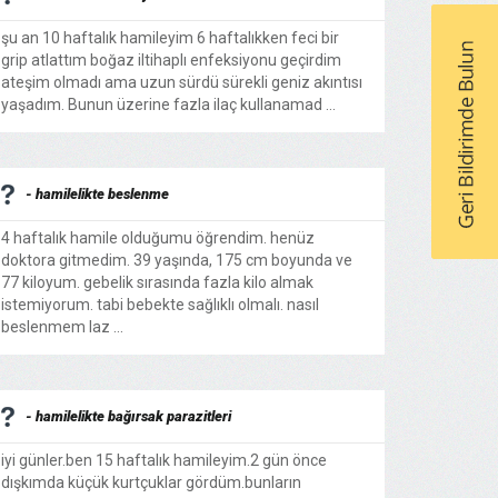
şu an 10 haftalık hamileyim 6 haftalıkken feci bir
grip atlattım boğaz iltihaplı enfeksiyonu geçirdim
ateşim olmadı ama uzun sürdü sürekli geniz akıntısı
yaşadım. Bunun üzerine fazla ilaç kullanamad ...
- hamilelikte beslenme
4 haftalık hamile olduğumu öğrendim. henüz
doktora gitmedim. 39 yaşında, 175 cm boyunda ve
77 kiloyum. gebelik sırasında fazla kilo almak
istemiyorum. tabi bebekte sağlıklı olmalı. nasıl
beslenmem laz ...
- hamilelikte bağırsak parazitleri
iyi günler.ben 15 haftalık hamileyim.2 gün önce
dışkımda küçük kurtçuklar gördüm.bunların