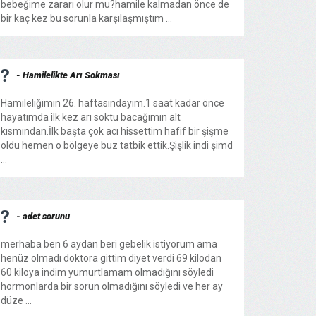
bebeğime zararı olur mu?hamile kalmadan önce de
bir kaç kez bu sorunla karşılaşmıştım ...
- Hamilelikte Arı Sokması
Hamileliğimin 26. haftasındayım.1 saat kadar önce
hayatımda ilk kez arı soktu bacağımın alt
kısmından.İlk başta çok acı hissettim hafif bir şişme
oldu hemen o bölgeye buz tatbik ettik.Şişlik indi şimd
...
- adet sorunu
merhaba ben 6 aydan beri gebelik istiyorum ama
henüz olmadı doktora gittim diyet verdi 69 kilodan
60 kiloya indim yumurtlamam olmadığını söyledi
hormonlarda bir sorun olmadığını söyledi ve her ay
düze ...