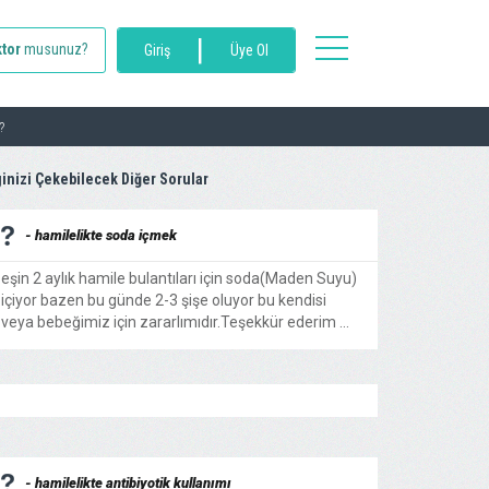
|
toggle
tor
musunuz?
Giriş
Üye Ol
navigation
?
ginizi Çekebilecek Diğer Sorular
- hamilelikte soda içmek
eşin 2 aylık hamile bulantıları için soda(Maden Suyu)
içiyor bazen bu günde 2-3 şişe oluyor bu kendisi
veya bebeğimiz için zararlımıdır.Teşekkür ederim ...
- hamilelikte antibiyotik kullanımı