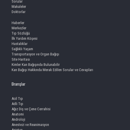
Sorular
Makaleler
Doktorlar
Haberler
Merkezler
Tıp Sözlüğü
İlk Yardım Köşesi
Hastalıklar
Sağlıklı Yaşam
Transportasyon ve Organ Bağışı
Site Haritası
Kimler Kan Bağışında Bulunabilir
Kan Bağışı Hakkında Merak Edilen Sorular ve Cevapları
Branşlar
Acil Tıp
Adli Tıp
Ağız Diş ve Çene Cerrahisi
Anatomi
Androloji
Anestezi ve Reanimasyon
Asistan