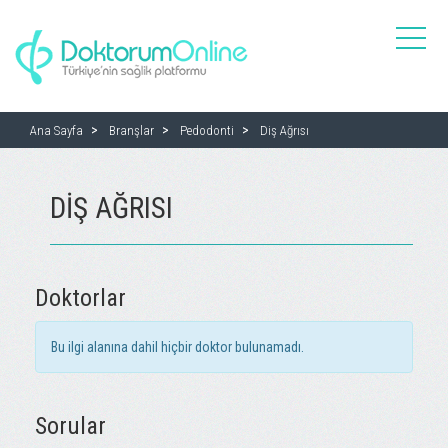
toggle
naviga
Ana Sayfa
Branşlar
Pedodonti
Diş Ağrısı
DIŞ AĞRISI
Doktorlar
Bu ilgi alanına dahil hiçbir doktor bulunamadı.
Sorular