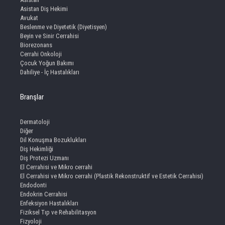
Asistan Diş Hekimi
Avukat
Beslenme ve Diyetetik (Diyetisyen)
Beyin ve Sinir Cerrahisi
Biorezonans
Cerrahi Onkoloji
Çocuk Yoğun Bakımı
Dahiliye - İç Hastalıkları
Branşlar
Dermatoloji
Diğer
Dil Konuşma Bozuklukları
Diş Hekimliği
Diş Protezi Uzmanı
El Cerrahisi ve Mikro cerrahi
El Cerrahisi ve Mikro cerrahi (Plastik Rekonstruktif ve Estetik Cerrahisi)
Endodonti
Endokrin Cerrahisi
Enfeksiyon Hastalıkları
Fiziksel Tıp ve Rehabilitasyon
Fizyoloji