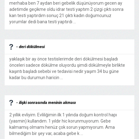
merhaba ben 7 aydan beri gebelik düşünüyorum gecen ay
adetimde geçikme oldu idrar testi yaptım 2 çizgi çıktı sonra
kan testi yaptırdım sonuç 21 çıktı kadın doğumcunuz
yorumlar dedi bana testi yaptırdı ...
- deri dökülmesi
yaklaşık bir ay önce testislerimde deri dökülmesi başladı
önceleri sadece dökülme oluyordu şimdi dökülmeyle birlikte
kaşıntı başladı sebebi ve tedavisi nedir yaşım 34 bu güne
kadar bu durumun haricin ...
- ilişki sonrasında meninin akması
2 yıllık evliyim. Evliliğimin ilk 1 yılında doğum kontrol hapı
(yasmin) kullandım. 1 yıldır hic korunmuyorum. Gebe
kalmamış olmamı henüz çok sorun yapmıyorum. Ama
bilmediğim bir şey var, acaba gebe k ...