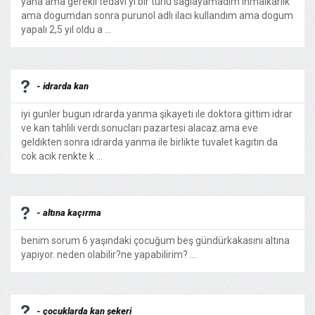
yana ama gerekli tedavi yi bir türlü sağlayamadım ihmalkarlık
ama dogumdan sonra purunol adlı ilacı kullandım ama dogum
yapalı 2,5 yıl oldu a ...
- idrarda kan
iyi gunler bugun ıdrarda yanma şikayeti ıle doktora gittim idrar
ve kan tahlili verdı.sonucları pazartesi alacaz.ama eve
geldıkten sonra ıdrarda yanma ile birlikte tuvalet kagıtın da
cok acık renkte k ...
- altına kaçırma
benim sorum 6 yaşındaki çocuğum beş gündürkakasını altına
yapıyor. neden olabilir?ne yapabilirim? ...
- çocuklarda kan şekeri