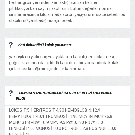
herhangi bir yerimden kan aktığı zaman hemen
pıhtılaşıyor.kan sayımı yaptırdım.bütün değerler normal
sınırlar arasında.kilo almada sorun yaşıyorum..sizce sebebi bu
olabilirmi?yanıtladığınız için teşek ...
- deri döküntüsü kulak çınlaması
yaklaşık on yıldır saç ve ayaklarda kaşıntı,deri dökülmesi,
göğüs kısmında da şiddetli kaşıntı ve bir zamandırda kulak
çınlaması kulağımın içinde de kaşınma va ...
- TAM KAN RAPORUNDAKİ KAN DEGERLERİ HAKKINDA
BİLGİ
LOKOSİT:5,1 ERİTROSİT 4,80 HEMOGLOBİN:12,9
HEMATOKRİT:40,4 TROMBOSİT:190 MCV:84 MCH:26,8
MCHC:31,8 RDW:10,9 MPV:9,5 Pct:0,180 PDW:13,0
LENFOSİT:1,6 MONOSİT:0,0 NÖTROFİL:2,8 EOSİNOFİL:0,0
BOSOFİL:0, ...