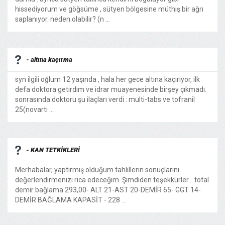
hissediyorum ve göğsüme , sütyen bölgesine müthiş bir ağrı
saplanıyor. neden olabilir? (n ...
- altına kaçırma
syn ilgili oğlum 12 yaşında , hala her gece altına kaçırıyor, ilk
defa doktora getirdim ve idrar muayenesinde birşey çıkmadı.
sonrasında doktoru şu ilaçları verdi : multi-tabs ve tofranil
25(novarti ...
- KAN TETKİKLERİ
Merhabalar, yaptırmış olduğum tahlillerin sonuçlarını
değerlendirmenizi rica edeceğim. Şimdiden teşekkürler... total
demir bağlama 293,00- ALT 21-AST 20-DEMİR 65- GGT 14-
DEMİR BAĞLAMA KAPASİT - 228 ...