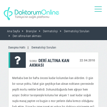
toggle
naviga
Ana Sayfa
Branşlar
Dermatoloji
Dermatoloji Soruları
Deri altına kan akması
Danışma Hattı
Dermatoloji Soruları
DERI ALTINA KAN
22.04.2010
SORU:
AKMASI
Merhaba ben bir hafta öncesi kadar kolumdan kan aldırdım. O gün
bir sorun yoktu; fakat gün geçtikçe kan alınan noktanın çevresinde
yeşilli morlu renkler belirdi. Dokunulduğunda hem ağrıyor hem
acıyor. Doktor tavsiyesiyle koluma her akşam 1 saat kadar soğuk
suyla masaj yaptım ve bugün o mor yerlerin daha kırmızı olduğunu
fark ettim. Sizce bu iyiye işaret mi yoksa bir doktora görüneyim mi?