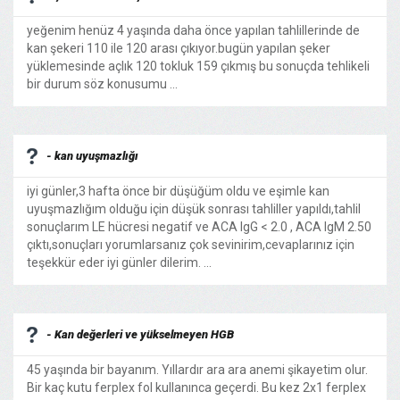
yeğenim henüz 4 yaşında daha önce yapılan tahlillerinde de
kan şekeri 110 ile 120 arası çıkıyor.bugün yapılan şeker
yüklemesinde açlık 120 tokluk 159 çıkmış bu sonuçda tehlikeli
bir durum söz konusumu ...
- kan uyuşmazlığı
iyi günler,3 hafta önce bir düşüğüm oldu ve eşimle kan
uyuşmazlığım olduğu için düşük sonrası tahliller yapıldı,tahlil
sonuçlarım LE hücresi negatif ve ACA IgG < 2.0 , ACA IgM 2.50
çıktı,sonuçları yorumlarsanız çok sevinirim,cevaplarınız için
teşekkür eder iyi günler dilerim. ...
- Kan değerleri ve yükselmeyen HGB
45 yaşında bir bayanım. Yıllardır ara ara anemi şikayetim olur.
Bir kaç kutu ferplex fol kullanınca geçerdi. Bu kez 2x1 ferplex