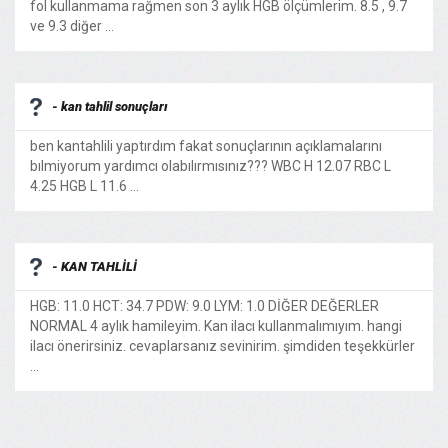
fol kullanmama rağmen son 3 aylık HGB ölçümlerim. 8.5 , 9.7
ve 9.3 diğer ...
- kan tahlil sonuçları
ben kantahlili yaptırdım fakat sonuçlarının açıklamalarını
bılmiyorum yardımcı olabılırmısınız??? WBC H 12.07 RBC L
4.25 HGB L 11.6 ...
- KAN TAHLİLİ
HGB: 11.0 HCT: 34.7 PDW: 9.0 LYM: 1.0 DİĞER DEĞERLER
NORMAL 4 aylık hamileyim. Kan ilacı kullanmalımıyım. hangi
ilacı önerirsiniz. cevaplarsanız sevinirim. şimdiden teşekkürler
...