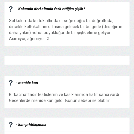
- Kolumda deri altında fark ettiğim şişlik?
Sol kolumda koltuk altında dirseğe doğru bir doğrultuda,
dirsekle koltukaltının ortasına gelecek bir bölgede (dirseğime
daha yakın) nohut büyüklüğünde bir şişlik elime geliyor.
Acımıyor, ağrımıyor. G ...
- menide kan
Birkac haftadir testislerim ve kasiklarimda hafif sanci vardi .
Gecenlerde menide kan geldi. Bunun sebebi ne olabilir. ...
- kan pıhtılaşması