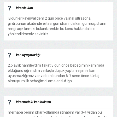
- idrarda kan
iyigünler kayınvalidem 2 gün önce vajinal ultrasona
girdi.bunun akabinde ertesi gün idrarında kan görmüş.idrarın
rengi açık kırmızı bulanık renkte.bu konu hakkında bizi
yönlendirirseniz seviniriz.. ...
- kan uyuşmazlığı
2.5 aylık hamileydim fakat 3 gün önce bebeğimin karnımda
öldüğünü öğrendim ve ilaçla düşük yaptım.eşimle kan
uyuşmazlığımız var ve ben bundan 6-7 sene önce kürtaj
olmuştum ilk bebeğimdi ama anti-d iğn ...
- idrarımdaki kan kokusu
merhaba benim idrar yollarında iltihabım var 3-4 yıldan bu