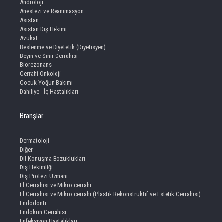
Androloji
Anestezi ve Reanimasyon
Asistan
Asistan Diş Hekimi
Avukat
Beslenme ve Diyetetik (Diyetisyen)
Beyin ve Sinir Cerrahisi
Biorezonans
Cerrahi Onkoloji
Çocuk Yoğun Bakımı
Dahiliye - İç Hastalıkları
Branşlar
Dermatoloji
Diğer
Dil Konuşma Bozuklukları
Diş Hekimliği
Diş Protezi Uzmanı
El Cerrahisi ve Mikro cerrahi
El Cerrahisi ve Mikro cerrahi (Plastik Rekonstruktif ve Estetik Cerrahisi)
Endodonti
Endokrin Cerrahisi
Enfeksiyon Hastalıkları