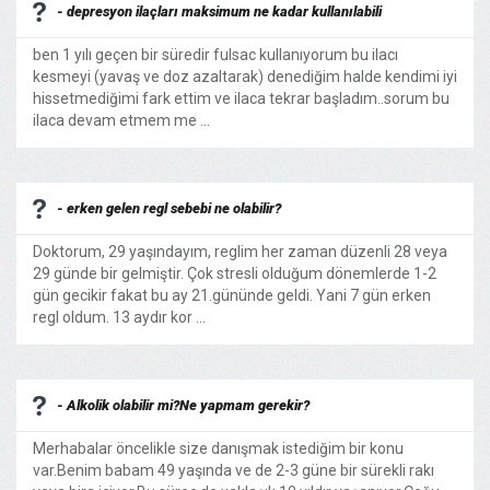
- depresyon ilaçları maksimum ne kadar kullanılabili
ben 1 yılı geçen bir süredir fulsac kullanıyorum bu ilacı
kesmeyi (yavaş ve doz azaltarak) denediğim halde kendimi iyi
hissetmediğimi fark ettim ve ilaca tekrar başladım..sorum bu
ilaca devam etmem me ...
- erken gelen regl sebebi ne olabilir?
Doktorum, 29 yaşındayım, reglim her zaman düzenli 28 veya
29 günde bir gelmiştir. Çok stresli olduğum dönemlerde 1-2
gün gecikir fakat bu ay 21.gününde geldi. Yani 7 gün erken
regl oldum. 13 aydır kor ...
- Alkolik olabilir mi?Ne yapmam gerekir?
Merhabalar öncelikle size danışmak istediğim bir konu
var.Benim babam 49 yaşında ve de 2-3 güne bir sürekli rakı