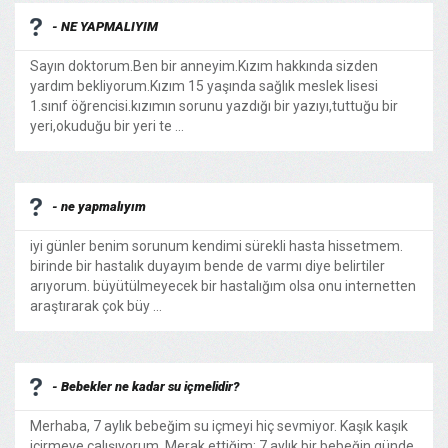
- NE YAPMALIYIM
Sayın doktorum.Ben bir anneyim.Kızım hakkında sizden
yardım bekliyorum.Kızım 15 yaşında sağlık meslek lisesi
1.sınıf öğrencisi.kızımın sorunu yazdığı bir yazıyı,tuttuğu bir
yeri,okuduğu bir yeri te ...
- ne yapmalıyım
iyi günler benim sorunum kendimi sürekli hasta hissetmem.
birinde bir hastalık duyayım bende de varmı diye belirtiler
arıyorum. büyütülmeyecek bir hastalığım olsa onu internetten
araştırarak çok büy ...
- Bebekler ne kadar su içmelidir?
Merhaba, 7 aylık bebeğim su içmeyi hiç sevmiyor. Kaşık kaşık
içirmeye çalışıyorum. Merak ettiğim; 7 aylık bir bebeğin günde