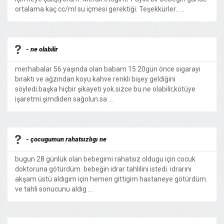
ortalama kaç cc/ml su içmesi gerektiği. Teşekkürler.. ...
- ne olabilir
merhabalar 56 yaşında olan babam 15 20gün önce sigarayı
bıraktı ve ağzından koyu kahve renkli bişey geldiğini
söyledi.başka hiçbir şikayeti yok.sizce bu ne olabilir,kötüye
işaretmi.şimdiden sağolun.sa ...
- çocugumun rahatsızlıgı ne
bugun 28 günlük olan bebegimi rahatsız oldugu için cocuk
doktoruna götürdüm. bebeğin idrar tahlilini istedi. idrarını
akşam üstü aldıgım için hemen gittigim hastaneye götürdüm.
ve tahli sonucunu aldıg ...