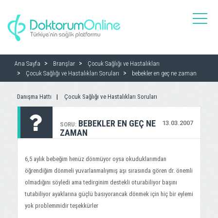
toggle
naviga
Ana Sayfa
Branşlar
Çocuk Sağlığı ve Hastalıkları
Çocuk Sağlığı ve Hastalıkları Soruları
bebekler en geç ne zaman
Danışma Hattı
Çocuk Sağlığı ve Hastalıkları Soruları
BEBEKLER EN GEÇ NE
13.03.2007
SORU:
ZAMAN
6,5 aylık bebeğim henüz dönmüyor oysa okuduklarımdan
öğrendiğim dönmeli yuvarlanmalıymış aşı sırasında gören dr. önemli
olmadığını söyledi ama tedirginim destekli oturabiliyor başını
tutabiliyor ayaklarına güçlü basıyorancak dönmek için hiç bir eylemi
yok problemmidir teşekkürler