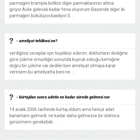
parmağım krampla birlikte diğer parmaklarımın altına
giriyor.Acile gidecek kadar fena oluyorum.Bazende diğer iki
parmağım bükülüyor,kasılıyor.S ...
- ameliyat tehlikesi ne?
verdiğiniz cevaplar için teşekkür ederim. doktorların dediğine
göre çökme omuriliğin sonunda kuyruk sokuğu kemiğine
doğru bir çökme var dediler.ben ameliyat olmaya karar
verirsem bu ameliyatta beni ne ...
- kürtajdan sonra adetin ne kadar sürede gelmesi nor
14 aralık 2006 tarihinde kürtaj oldum ama henüz adet
kanamam gelmedi. ne kadar daha gelmezse bir doktora
görünmem gerekebilir. ...