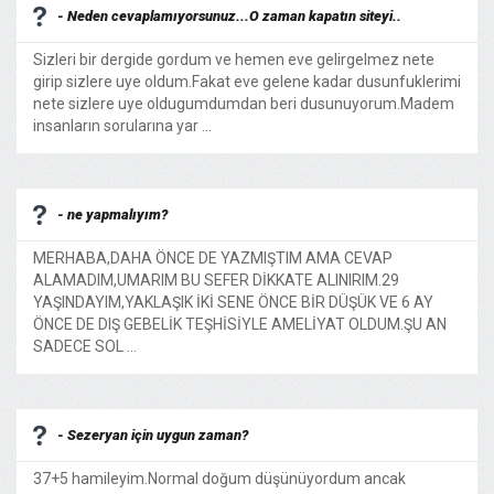
- Neden cevaplamıyorsunuz...O zaman kapatın siteyi..
Sizleri bir dergide gordum ve hemen eve gelirgelmez nete
girip sizlere uye oldum.Fakat eve gelene kadar dusunfuklerimi
nete sizlere uye oldugumdumdan beri dusunuyorum.Madem
insanların sorularına yar ...
- ne yapmalıyım?
MERHABA,DAHA ÖNCE DE YAZMIŞTIM AMA CEVAP
ALAMADIM,UMARIM BU SEFER DİKKATE ALINIRIM.29
YAŞINDAYIM,YAKLAŞIK İKİ SENE ÖNCE BİR DÜŞÜK VE 6 AY
ÖNCE DE DIŞ GEBELİK TEŞHİSİYLE AMELİYAT OLDUM.ŞU AN
SADECE SOL ...
- Sezeryan için uygun zaman?
37+5 hamileyim.Normal doğum düşünüyordum ancak