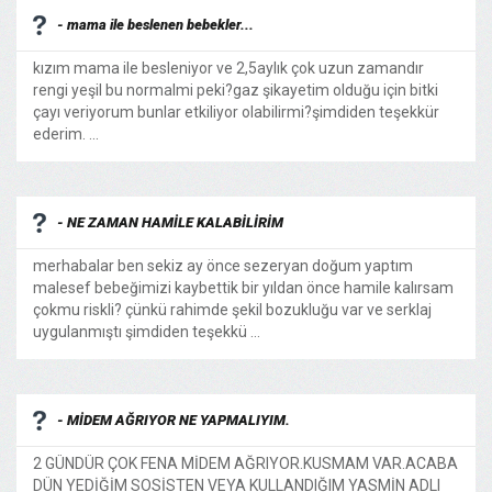
- mama ile beslenen bebekler...
kızım mama ile besleniyor ve 2,5aylık çok uzun zamandır
rengi yeşil bu normalmi peki?gaz şikayetim olduğu için bitki
çayı veriyorum bunlar etkiliyor olabilirmi?şimdiden teşekkür
ederim. ...
- NE ZAMAN HAMİLE KALABİLİRİM
merhabalar ben sekiz ay önce sezeryan doğum yaptım
malesef bebeğimizi kaybettik bir yıldan önce hamile kalırsam
çokmu riskli? çünkü rahimde şekil bozukluğu var ve serklaj
uygulanmıştı şimdiden teşekkü ...
- MİDEM AĞRIYOR NE YAPMALIYIM.
2 GÜNDÜR ÇOK FENA MİDEM AĞRIYOR.KUSMAM VAR.ACABA
DÜN YEDİĞİM SOSİSTEN VEYA KULLANDIĞIM YASMİN ADLI