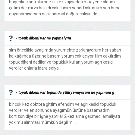
bugünkü kontrolümde ilk kez vajinadan muayene oldum
çatım dar mı vs bakıldı çok canım yandı.Doktorum sen buna
dayanamıyorsan nasıl normal doğuracaksın de ...
- topuk dikeni var ne yapmalyım
slm öncelikle ayagımda yürümekte zorlanıyorum her sabah
kalktığımda üzerine basamıyorum cok acıyor film cektirdim
topuk dikeni dediler ve topukluk kullanıyorum agrı kesici
verdiler onlarla idare ediyo ...
- topuk dikeni var toğumda yüüryemiyorum ne yapmam g
bir çok kez doktora gittim efendim ve agrı kesici topukluk
verdiler ve en sonunda ayagımün üstüne basamadım
kortizon diye bir iğne yaptılar 2 kez ama gecmedi amaliyatı
yok mu alınması mümkün değil mi ...