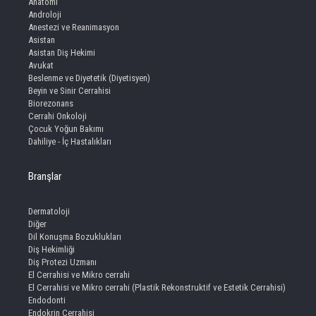
Anatomi
Androloji
Anestezi ve Reanimasyon
Asistan
Asistan Diş Hekimi
Avukat
Beslenme ve Diyetetik (Diyetisyen)
Beyin ve Sinir Cerrahisi
Biorezonans
Cerrahi Onkoloji
Çocuk Yoğun Bakımı
Dahiliye - İç Hastalıkları
Branşlar
Dermatoloji
Diğer
Dil Konuşma Bozuklukları
Diş Hekimliği
Diş Protezi Uzmanı
El Cerrahisi ve Mikro cerrahi
El Cerrahisi ve Mikro cerrahi (Plastik Rekonstruktif ve Estetik Cerrahisi)
Endodonti
Endokrin Cerrahisi