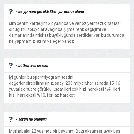
- ne ypmam gerekli,ltfen yardımcı olunn
slm.benim kardeşim 22 yasında ve venöz yetmezlik hastası
oldugunu sölüyolar.ayagında şişme renk degişimi ve
damarlarında misket büyüklüğünde sertlikler var..bu durumda
ne yapmamız lazım ve eger venöz ...
- Lütfen acil ne olur
iyi günler..bu spermiyogram testini
değerlendirebilirmisiniz..saayı 230 milyon,her sahada 15-16
yuvarlak hücre görüldü1.saat ileri çok hızlı hareketli %4 , ileri
hızlı hareeketli %10, ileri az hareket ...
- sorun ne olabilir?
Merhabalar.22 yaşında bir bayanım.Bazı akşamlar ayak baş