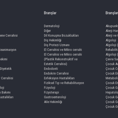
Branşlar
Branşlar
Dermatoloji
Akupunk
Diğer
Alerji Has
ene Cerrahisi
Dil Konuşma Bozuklukları
Alerji ve
Diş Hekimliği
Algoloji
Diş Protezi Uzmanı
Algoloji 
 Reanimasyon
El Cerrahisi ve Mikro cerrahi
Rehabili
El Cerrahisi ve Mikro cerrahi
Algoloji 
Hekimi
(Plastik Rekonstruktif ve
Çevre Sağ
Estetik Cerrahisi)
Çocuk Ac
Diyetetik
Endodonti
Çocuk Ce
Endokrin Cerrahisi
Çocuk En
r Cerrahisi
Enfeksiyon Hastalıkları
Metaboli
Fiziksel Tıp ve Rehabilitasyon
Çocuk En
loji
Fizyoloji
Çocuk Ga
 Bakımı
Fizyoterapi
Hepatolo
Hastalıkları
Gastroenteroloji
Çocuk Ge
Aile Hekimliği
Çocuk Ge
Çocuk Gö