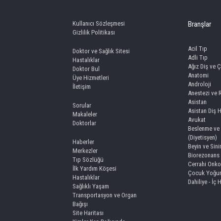
Kullanıcı Sözleşmesi
Branşlar
Gizlilik Politikası
Acil Tıp
Doktor ve Sağlık Sitesi
Adli Tıp
Hastalıklar
Ağız Diş ve Ç
Doktor Bul
Anatomi
Üye Hizmetleri
Androloji
İletişim
Anestezi ve
Asistan
Sorular
Asistan Diş 
Makaleler
Avukat
Doktorlar
Beslenme ve 
(Diyetisyen)
Haberler
Beyin ve Sini
Merkezler
Biorezonans
Tıp Sözlüğü
Cerrahi Onko
İlk Yardım Köşesi
Çocuk Yoğun
Hastalıklar
Dahiliye - İç 
Sağlıklı Yaşam
Transportasyon ve Organ
Bağışı
Site Haritası