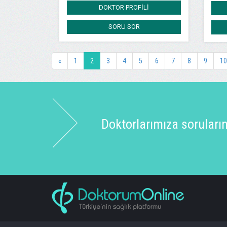
DOKTOR PROFİLİ
SORU SOR
«
1
2
3
4
5
6
7
8
9
10
Doktorlarımıza sorularınız