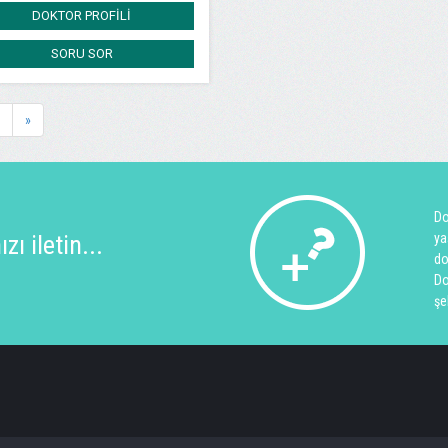
DOKTOR PROFİLİ
SORU SOR
»
Do
ı iletin...
ya
do
Do
şe