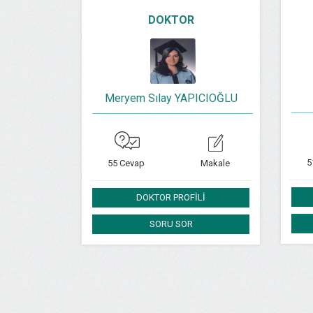
DOKTOR
Meryem Sılay YAPICIOĞLU
5
55 Cevap
Makale
DOKTOR PROFİLİ
SORU SOR