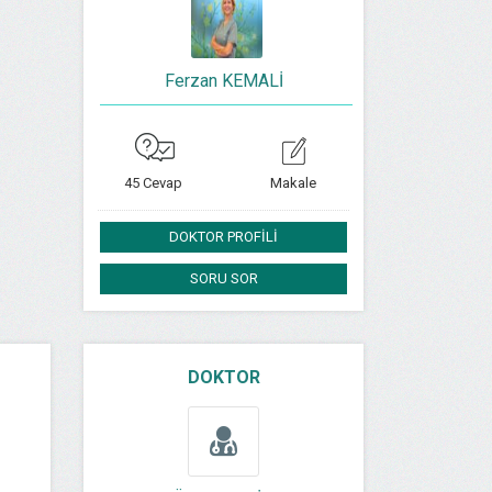
Ferzan KEMALİ
45 Cevap
Makale
DOKTOR PROFİLİ
SORU SOR
DOKTOR