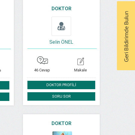
DOKTOR
Selin ÖNEL
46 Cevap
Makale
e
DOKTOR PROFİLİ
SORU SOR
DOKTOR