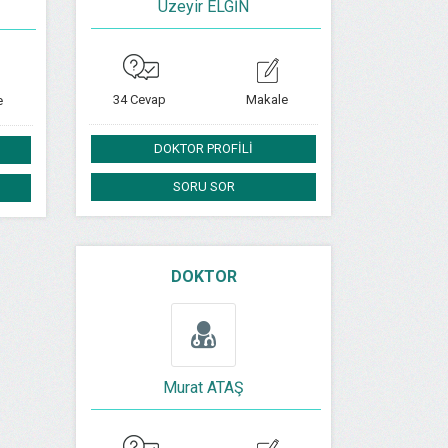
Üzeyir ELGİN
34 Cevap
Makale
e
DOKTOR PROFİLİ
SORU SOR
DOKTOR
Murat ATAŞ