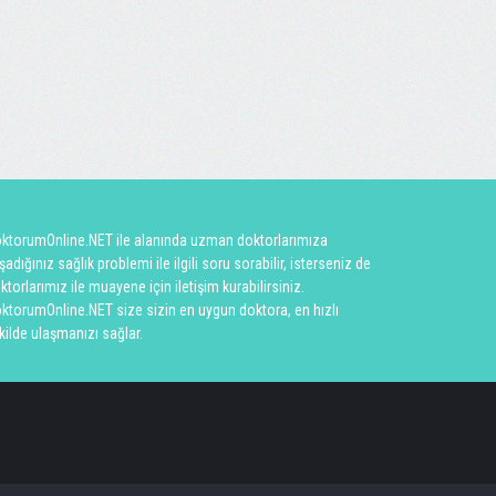
ktorumOnline.NET ile alanında uzman doktorlarımıza
şadığınız sağlık problemi ile ilgili soru sorabilir, isterseniz de
ktorlarımız ile muayene için iletişim kurabilirsiniz.
ktorumOnline.NET size sizin en uygun doktora, en hızlı
kilde ulaşmanızı sağlar.