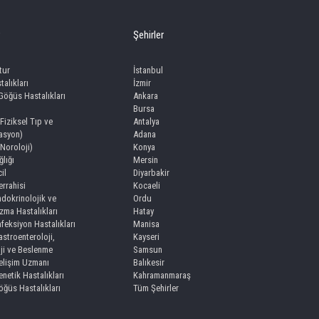
Şehirler
tur
İstanbul
talıkları
İzmir
 Göğüs Hastalıkları
Ankara
Bursa
(Fiziksel Tıp ve
Antalya
tasyon)
Adana
(Noroloji)
Konya
lığı
Mersin
il
Diyarbakir
rrahisi
Kocaeli
dokrinolojik ve
Ordu
zma Hastalıkları
Hatay
feksiyon Hastalıkları
Manisa
stroenteroloji,
Kayseri
ji ve Beslenme
Samsun
lişim Uzmanı
Balıkesir
netik Hastalıkları
Kahramanmaraş
ğüs Hastalıkları
Tüm Şehirler