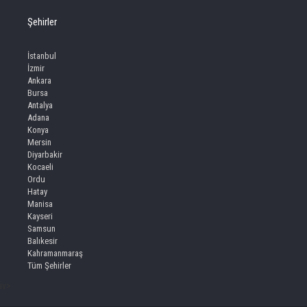
Şehirler
İstanbul
İzmir
Ankara
Bursa
Antalya
Adana
Konya
Mersin
Diyarbakir
Kocaeli
Ordu
Hatay
Manisa
Kayseri
Samsun
Balıkesir
Kahramanmaraş
Tüm Şehirler
iv>