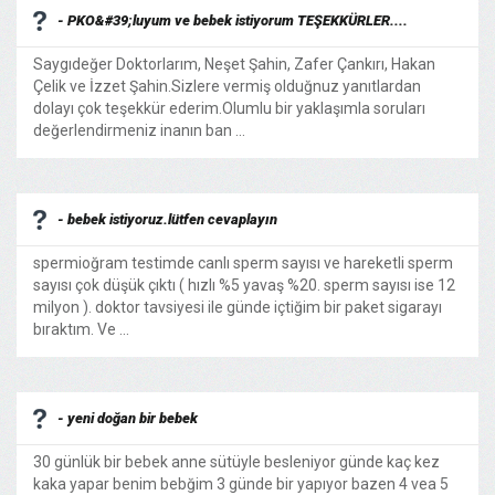
- PKO&#39;luyum ve bebek istiyorum TEŞEKKÜRLER....
Saygıdeğer Doktorlarım, Neşet Şahin, Zafer Çankırı, Hakan
Çelik ve İzzet Şahin.Sizlere vermiş olduğnuz yanıtlardan
dolayı çok teşekkür ederim.Olumlu bir yaklaşımla soruları
değerlendirmeniz inanın ban ...
- bebek istiyoruz.lütfen cevaplayın
spermioğram testimde canlı sperm sayısı ve hareketli sperm
sayısı çok düşük çıktı ( hızlı %5 yavaş %20. sperm sayısı ise 12
milyon ). doktor tavsiyesi ile günde içtiğim bir paket sigarayı
bıraktım. Ve ...
- yeni doğan bir bebek
30 günlük bir bebek anne sütüyle besleniyor günde kaç kez
kaka yapar benim bebğim 3 günde bir yapıyor bazen 4 vea 5