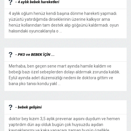
- 4 aylık bebek hareketleri
4 aylık oğlum henüz kendi başına dönme hareketi yapmadı.
yüzüstü yatırdığımda dirseklerinin üzerine kalkıyor ama
henüz kollarından tam destek alıp göğsünü kaldırmadı. oyun
halısındaki oyuncaklarıyla o ...
- PKO ve BEBEK İÇİN ...
Merhaba, ben geçen sene mart ayında hamile kaldım ve
bebeği bazı özel sebeplerden dolayı aldırmak zorunda kaldık.
Eylül ayında adet düzensizliği nedeni ile doktora gittim ve
bana pko tanısı kondu yakl ...
- bebek gelişimi
doktor bey kızım 3,5 aylık prevenar aşısını duydum ve hemen
yaptırdım dün aşı olduk bugün çok huysuzdu aşıdan
kaynaklanırmı ve kaka yapacagı zaman bugün özellikle