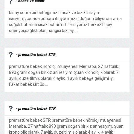
- bebek ve buhar
bir ay sonra bir bebeğimiz olacak ve biz klimayla
ısınıyoruz,odada buhara ihtiyacımız olduğunu biliyorum ama
soğuk buharmı sıcak buharmı bilemiyoruz herkez bişey
öneriyor,sağlıklı olan hangisi bizi ay ...
- prematüre bebek STR
prematüre bebek nöroloji muayenesi Merhaba, 27 haftalık
890 gram doğan bir kız annesiyim. Şuan kronolojik olarak 7
aylık, düzeltilmiş olarak 4 aylık. 4 aylık bebeğe gelişimi iyi.
Fakat bebek sırt üs ...
- prematüre bebek STR
prematüre bebek STR prematüre bebek nöroloji muayenesi
Merhaba, 27 haftalık 890 gram doğan bir kız annesiyim. Şuan
kronolojik olarak 7 aylık, düzeltilmiş olarak 4 aylık. 4 aylık