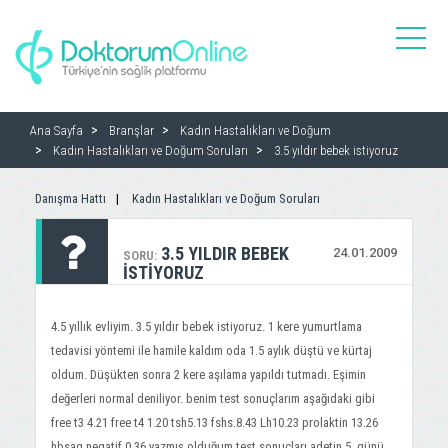
toggle
naviga
Ana Sayfa
Branşlar
Kadın Hastalıkları ve Doğum
Kadın Hastalıkları ve Doğum Soruları
3.5 yıldır bebek istiyoruz
Danışma Hattı
Kadın Hastalıkları ve Doğum Soruları
3.5 YILDIR BEBEK
24.01.2009
SORU:
ISTIYORUZ
4.5 yıllık evliyim. 3.5 yıldır bebek istiyoruz. 1 kere yumurtlama
tedavisi yöntemi ile hamile kaldım oda 1.5 aylık düştü ve kürtaj
oldum. Düşükten sonra 2 kere aşılama yapıldı tutmadı. Eşimin
değerleri normal deniliyor. benim test sonuçlarım aşağıdaki gibi
free t3 4.21 free t4 1.20 tsh5.13 fshs.8.43 Lh10.23 prolaktin 13.26
hbsag negatif 0.36.yazmış olduğum test sonuçları adetin 5. günü