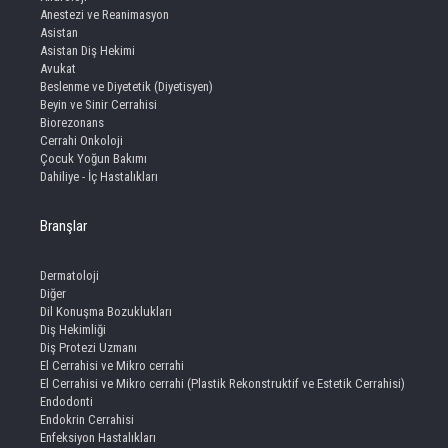
Anestezi ve Reanimasyon
Asistan
Asistan Diş Hekimi
Avukat
Beslenme ve Diyetetik (Diyetisyen)
Beyin ve Sinir Cerrahisi
Biorezonans
Cerrahi Onkoloji
Çocuk Yoğun Bakımı
Dahiliye - İç Hastalıkları
Branşlar
Dermatoloji
Diğer
Dil Konuşma Bozuklukları
Diş Hekimliği
Diş Protezi Uzmanı
El Cerrahisi ve Mikro cerrahi
El Cerrahisi ve Mikro cerrahi (Plastik Rekonstruktif ve Estetik Cerrahisi)
Endodonti
Endokrin Cerrahisi
Enfeksiyon Hastalıkları