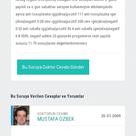
yapıldı va o gün sabahtan seropen kullanmıştım etkilemişmidir.
ayrıca anti toxoplasma igg(elisa)pozitif 117 anti toxoplazma igm
(elisa)negatif 0.28 cmv ıgg(elisa)pozitif 200 cmv igm(elisa)negatif
0.53 anti rubella igg(elisa)pozitif 45.4 anti rubella igm(elisa)negatif
0.8 VDRL negatif.adetin 20.gününde progesteron testi yapıldı
sonucu 11.79 sonuçlarımı değerlendirirmisiniz
Bu Soruya Doktor Cevabı Gönder
Bu Soruya Verilen Cevaplar ve Yorumlar
DOKTORUN CEVABI
25.01.2009
MUSTAFA ÖZBEK