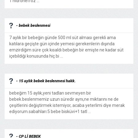
1 hidronefroz ...
- bebek beslenmesi
7 aylık bir bebeğin günde 500 ml süt alması gerekli ama
katılara geçişte gün içinde yemesi gerekenlerin dışında
emzirdiğim süre çok kısaldı bebeğin bir emişte ne kadar süt
içebildiği konusunda hiç bi ...
- 15 aylık bebek beslenmesi hakk.
bebeğim 15 aylık,yeni tadları sevmeyen bir
bebek.beslenmemiz uzun süredir aynı,ne miktarını ne de
çeşitlerini değiştirmek istemiyor, acaba yeterlimi diye merak
ediyorum.sabahları:5 bebe bisküvi+1 tatl ...
- CP Lİ BEBEK