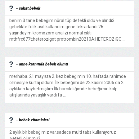
- sakat bebek
benim 3 tane bebeğim nöral tüp defekli oldu ve alındı3
gebelikte folik asit kullandım gene tekrarlandı.26
yaşındayım.kromozom analizi normal çıktı.
mthfrc677t:heterozigot protrombin20210A:HETEROZİGO ...
- anne karnında bebek ölümü
merhaba. 21 mayısta 2. kez bebeğimin 10. haftada rahimde
ölmesiyle kürtaj oldum. İlk bebeğimi de 22 kasım 2006 da 2
aylıkken kaybetmiştim.İlk hamileliğimde bebeğimin kalp
atışlarında yavaşlık vardı fa ...
- bebek vitaminleri
2 aylık bir bebeğimiz var.sadece multi tabs kullanıyoruz
.yeterli olur mu? ...