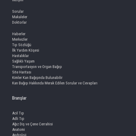
Sorular
Makaleler
Doktorlar
Haberler
Merkezler
Tıp Sözlüğü
İlk Yardım Köşesi
Hastalıklar
Sağlıklı Yaşam
Transportasyon ve Organ Bağışı
Site Haritası
Kimler Kan Bağışında Bulunabilir
Kan Bağışı Hakkında Merak Edilen Sorular ve Cevapları
Branşlar
Acil Tıp
Adli Tıp
Ağız Diş ve Çene Cerrahisi
Anatomi
Androloji