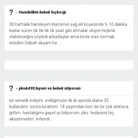
- Hamilelikte bebek hıçkırığı
30 haftalık hamileyim.Karnımın sağ alt köşesinde 5-10 dakika
kadar süren tık tık tık tık saat gibi atmalar oluyor.Hıçkırık
olabileceğini söyledi arkadaşlar ama birde size sormak
istedim.Sabah akşam he ...
- pko&#39;luyum ve bebek istiyorum
bir senelik evliyim. evliliğimizin ilk iki ayında diane 35
kullandım. sonra bıraktım. 18 yaşımdan beri de bir çok doktora
gittim. hastalığımı gayet iyi biliyorum: pko. tedavimi hiç
aksatmadım. evlendi ...