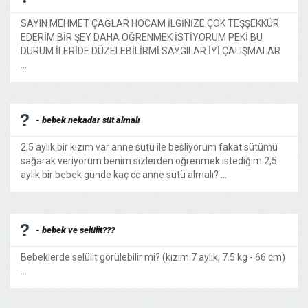
SAYIN MEHMET ÇAĞLAR HOCAM İLGİNİZE ÇOK TEŞŞEKKÜR
EDERİM.BİR ŞEY DAHA ÖĞRENMEK İSTİYORUM PEKİ BU
DURUM İLERİDE DÜZELEBİLİRMİ SAYGILAR İYİ ÇALIŞMALAR
...
- bebek nekadar süt almalı
2,5 aylık bir kızım var anne sütü ile besliyorum fakat sütümü
sağarak veriyorum benim sizlerden öğrenmek istediğim 2,5
aylık bir bebek günde kaç cc anne sütü almalı? ...
- bebek ve selülit???
Bebeklerde selülit görülebilir mi? (kızım 7 aylık, 7.5 kg - 66 cm)
...